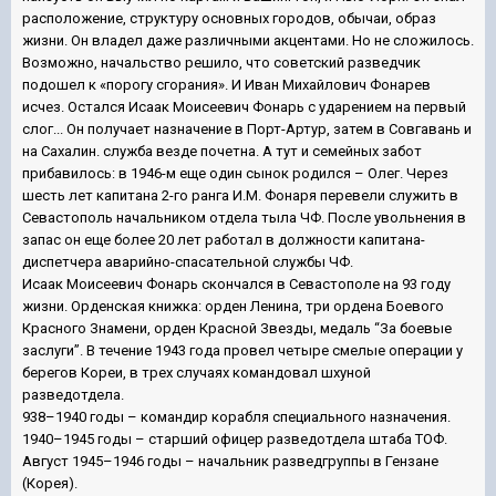
расположение, структуру основных городов, обычаи, образ
жизни. Он владел даже различными акцентами. Но не сложилось.
Возможно, начальство решило, что советский разведчик
подошел к «порогу сгорания». И Иван Михайлович Фонарев
исчез. Остался Исаак Моисеевич Фонарь с ударением на первый
слог... Он получает назначение в Порт-Артур, затем в Совгавань и
на Сахалин. служба везде почетна. А тут и семейных забот
прибавилось: в 1946-м еще один сынок родился – Олег. Через
шесть лет капитана 2-го ранга И.М. Фонаря перевели служить в
Севастополь начальником отдела тыла ЧФ. После увольнения в
запас он еще более 20 лет работал в должности капитана-
диспетчера аварийно-спасательной службы ЧФ.
Исаак Моисеевич Фонарь скончался в Севастополе на 93 году
жизни. Орденская книжка: орден Ленина, три ордена Боевого
Красного Знамени, орден Красной Звезды, медаль “За боевые
заслуги”. В течение 1943 года провел четыре смелые операции у
берегов Кореи, в трех случаях командовал шхуной
разведотдела.
938–1940 годы – командир корабля специального назначения.
1940–1945 годы – старший офицер разведотдела штаба ТОФ.
Август 1945–1946 годы – начальник разведгруппы в Гензане
(Корея).