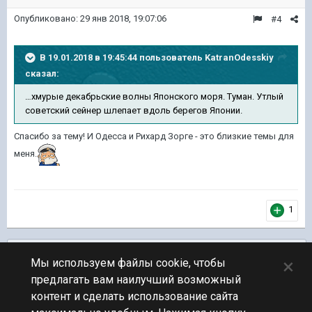
Опубликовано:
29 янв 2018, 19:07:06
#4
В 19.01.2018 в 19:45:44 пользователь
KatranOdesskiy
сказал:
…хмурые декабрьские волны Японского моря. Туман. Утлый
советский сейнер шлепает вдоль берегов Японии.
Спасибо за тему! И Одесса и Рихард Зорге - это близкие темы для
меня.
1
Подписчики
0
×
Мы используем файлы cookie, чтобы
предлагать вам наилучший возможный
ПЕРЕЙТИ К СПИСКУ ТЕМ
контент и сделать использование сайта
Вторая Мировая война