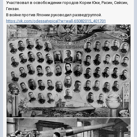
Участвовал в освобождении городов Кореи Юки, Расин, Сейсин,
Гензан.
В войне против Японии руководил разведгруппой.
https://vk.com/odessatypical?w=wall-65082015_401701