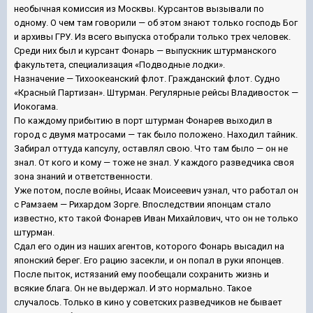
необычная комиссия из Москвы. Курсантов вызывали по
одному. О чем там говорили — об этом знают только господь Бог
и архивы ГРУ. Из всего выпуска отобрали только трех человек.
Среди них был и курсант Фонарь — выпускник штурманского
факультета, специализация «Подводные лодки».
Назначение — Тихоокеанский флот. Гражданский флот. Судно
«Красный Партизан». Штурман. Регулярные рейсы Владивосток —
Иокогама.
По каждому прибытию в порт штурман Фонарев выходил в
город с двумя матросами — так было положено. Находил тайник.
Забирал оттуда капсулу, оставлял свою. Что там было — он не
знал. От кого и кому — тоже не знал. У каждого разведчика своя
зона знаний и ответственности.
Уже потом, после войны, Исаак Моисеевич узнал, что работал он
с Рамзаем — Рихардом Зорге. Впоследствии японцам стало
известно, кто такой Фонарев Иван Михайлович, что он не только
штурман.
Сдал его один из наших агентов, которого Фонарь высадил на
японский берег. Его рацию засекли, и он попал в руки японцев.
После пыток, истязаний ему пообещали сохранить жизнь и
всякие блага. Он не выдержал. И это нормально. Такое
случалось. Только в кино у советских разведчиков не бывает