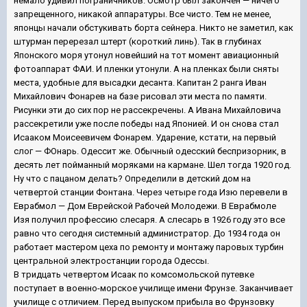
немало удивил пограничников. Осмотр был закончен — ничего
запрещенного, никакой аппаратуры. Все чисто. Тем не менее,
японцы начали обстукивать борта сейнера. Никто не заметил, как
штурман перерезал штерт (короткий линь). Так в глубинах
Японского моря утонул новейший на тот момент авиационный
фотоаппарат ФАИ. И пленки утонули. А на пленках были сняты
места, удобные для высадки десанта. Капитан 2 ранга Иван
Михайлович Фонарев на базе рисовал эти места по памяти.
Рисунки эти до сих пор не рассекречены. А Ивана Михайловича
рассекретили уже после победы над Японией. И он снова стал
Исааком Моисеевичем Фонарем. Ударение, кстати, на первый
слог — ФОнарь. Одессит же. Обычный одесский беспризорник, в
десять лет пойманный моряками на кармане. Шел тогда 1920 год.
Ну что с пацаном делать? Определили в детский дом на
четвертой станции Фонтана. Через четыре года Изю перевели в
Еврабмол — Дом Еврейской Рабочей Молодежи. В Еврабмоле
Изя получил профессию слесаря. А слесарь в 1926 году это все
равно что сегодня системный администратор. До 1934 года он
работает мастером цеха по ремонту и монтажу паровых турбин
центральной электростанции города Одессы.
В тридцать четвертом Исаак по комсомольской путевке
поступает в военно-морское училище имени Фрунзе. Заканчивает
училище с отличием. Перед выпуском прибыла во Фрунзовку