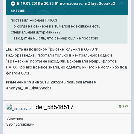
В 19.01.2018 в 20:35:01 пользователь
ZlayaSobaka2
сказал:
поставил жирный ПЛЮС!
Но когда на сейнере из 18 человек экипажа есть
специальный штурман????
Наводит на мысль, что сейнер был не простой!
Да. Тесть на подобном "рыбаке" служил в 60-70 гг.
Радиоразведка. Работали только в нейтральных водах, в
"вражеские" порты не заходили. Вскрывали эфиры флотов
НАТО. Про них все-всё знали, но сделать ничего не могли ибо под
флагом СССР.
Изменено
19 янв 2018, 20:52:45
пользователем
anonym_SVLJkvuvWcbr
del_58548517
273
Участник
896 публикаций