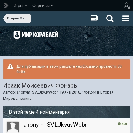
Игры
Сервисы
Вторая Мировая война
Для публикации в этом разделе необходимо провести 50
боёв.
Исаак Моисеевич Фонарь
Автор:
anonym_SVLJkvuvWcbr
,
19 янв 2018, 19:45:44
в
Вторая
Мировая война
В этой теме 4 комментария
anonym_SVLJkvuvWcbr
468