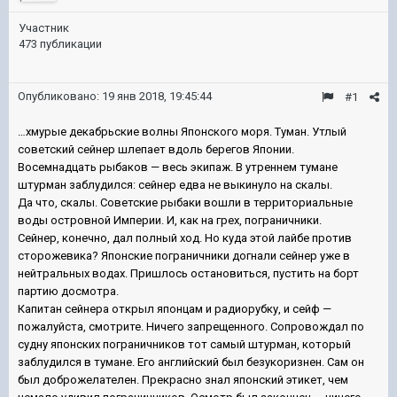
Участник
473 публикации
Опубликовано:
19 янв 2018, 19:45:44
#1
…хмурые декабрьские волны Японского моря. Туман. Утлый
советский сейнер шлепает вдоль берегов Японии.
Восемнадцать рыбаков — весь экипаж. В утреннем тумане
штурман заблудился: сейнер едва не выкинуло на скалы.
Да что, скалы. Советские рыбаки вошли в территориальные
воды островной Империи. И, как на грех, пограничники.
Сейнер, конечно, дал полный ход. Но куда этой лайбе против
сторожевика? Японские пограничники догнали сейнер уже в
нейтральных водах. Пришлось остановиться, пустить на борт
партию досмотра.
Капитан сейнера открыл японцам и радиорубку, и сейф —
пожалуйста, смотрите. Ничего запрещенного. Сопровождал по
судну японских пограничников тот самый штурман, который
заблудился в тумане. Его английский был безукоризнен. Сам он
был доброжелателен. Прекрасно знал японский этикет, чем