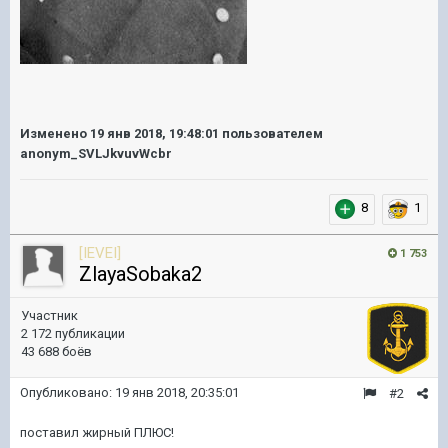
Изменено
19 янв 2018, 19:48:01
пользователем
anonym_SVLJkvuvWcbr
8
1
[IEVEI]
1 753
ZlayaSobaka2
Участник
2 172 публикации
43 688 боёв
Опубликовано:
19 янв 2018, 20:35:01
#2
поставил жирный ПЛЮС!