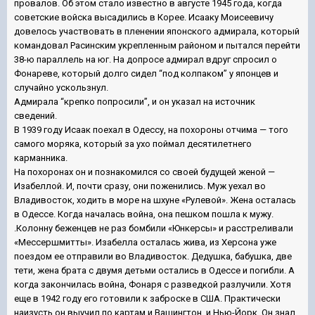
провалов. Об этом стало известно в августе 1945 года, когда
советские войска высадились в Корее. Исааку Моисеевичу
довелось участвовать в пленении японского адмирала, который
командовал Расинским укрепленным районом и пытался перейти
38-ю параллель на юг. На допросе адмирал вдруг спросил о
Фонареве, который долго сидел “под колпаком” у японцев и
случайно ускользнул.
Адмирала “крепко попросили”, и он указал на источник
сведений.
В 1939 году Исаак поехал в Одессу, на похороны отчима — того
самого моряка, который за ухо поймал десятилетнего
карманника.
На похоронах он и познакомился со своей будущей женой —
Изабеллой. И, почти сразу, они поженились. Муж уехал во
Владивосток, ходить в море на шхуне «Рулевой». Жена осталась
в Одессе. Когда началась война, она пешком пошла к мужу.
.Колонну беженцев не раз бомбили «Юнкерсы» и расстреливали
«Мессершмитты». Изабелла осталась жива, из Херсона уже
поездом ее отправили во Владивосток. Дедушка, бабушка, две
тети, жена брата с двумя детьми остались в Одессе и погибли. А
когда закончилась война, Фонаря с разведкой разлучили. Хотя
еще в 1942 году его готовили к заброске в США. Практически
наизусть он выучил по картам и Вашингтон, и Нью-Йорк. Он знал