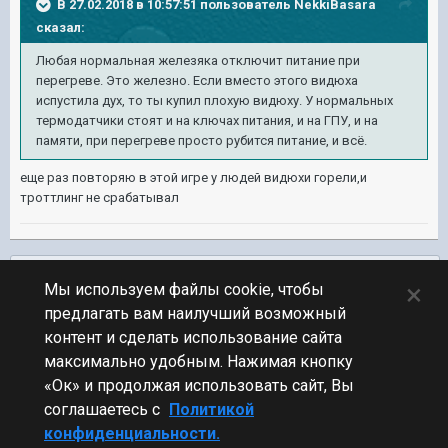
В 27.02.2018 в 10:57:51 пользователь
NekkiBasara
сказал:
Любая нормальная железяка отключит питание при
перегреве. Это железно. Если вместо этого видюха
испустила дух, то ты купил плохую видюху. У нормальных
термодатчики стоят и на ключах питания, и на ГПУ, и на
памяти, при перегреве просто рубится питание, и всё.
еще раз повторяю в этой игре у людей видюхи горели,и
троттлинг не срабатывал
Подписчики
0
×
Мы используем файлы cookie, чтобы
предлагать вам наилучший возможный
ПЕРЕЙТИ К СПИСКУ ТЕМ
контент и сделать использование сайта
Юмор
максимально удобным. Нажимая кнопку
«Ок» и продолжая использовать сайт, Вы
соглашаетесь с
Политикой
конфиденциальности.
Стиль