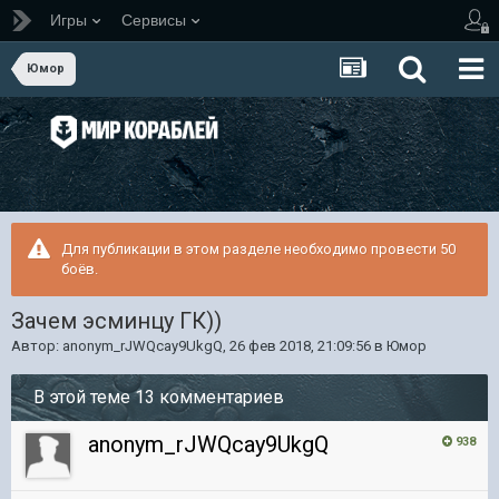
Игры
Сервисы
Юмор
Для публикации в этом разделе необходимо провести 50
боёв.
Зачем эсминцу ГК))
Автор:
anonym_rJWQcay9UkgQ
,
26 фев 2018, 21:09:56
в
Юмор
В этой теме 13 комментариев
anonym_rJWQcay9UkgQ
938