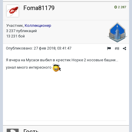
Foma81179
2 287
Участник,
Коллекционер
3 237 публикаций
13 231 бой
Опубликовано:
27 фев 2018, 03:41:47
#8
Я вчера на Мусаси выбил в крестик Норке 2 носовые башни...
узнал много интересного
Гость