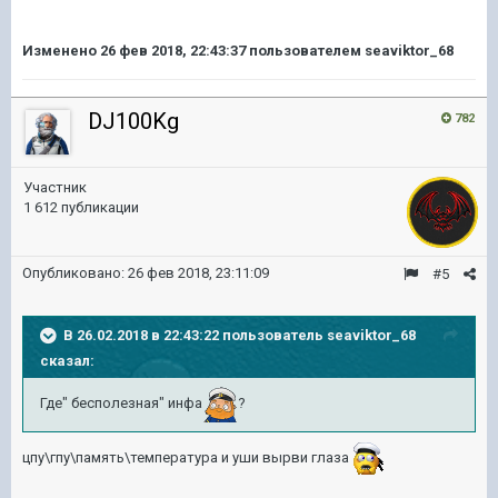
Изменено
26 фев 2018, 22:43:37
пользователем seaviktor_68
DJ100Kg
782
Участник
1 612 публикации
Опубликовано:
26 фев 2018, 23:11:09
#5
В 26.02.2018 в 22:43:22 пользователь
seaviktor_68
сказал:
Где" бесполезная" инфа
?
цпу\гпу\память\температура и уши вырви глаза