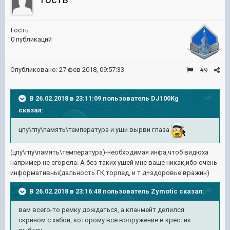
Гость
0 публикаций
Опубликовано:
27 фев 2018, 09:57:33
#9
В 26.02.2018 в 23:11:09 пользователь
DJ100Kg
сказал:
цпу\гпу\память\температура и уши вырви глаза
(цпу\гпу\память\температура)-необходимая инфа,чтоб видюха
например не сгорела. А без таких ушей мне ваще никак,ибо очень
информативны(дальность ГК,торпед, и т д+здоровье вражин)
В 26.02.2018 в 23:16:48 пользователь
Zymotic
сказал:
вам всего-то ремку дождаться, а кланмейт делился
скрином с хабой, которому все вооружение в крестик