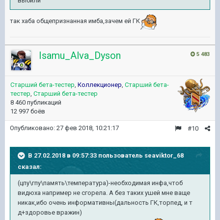
выбили
так хаба общепризнанная имба,зачем ей ГК
Isamu_Alva_Dyson
5 483
Старший бета-тестер
,
Коллекционер
,
Старший бета-
тестер
,
Старший бета-тестер
8 460 публикаций
12 997 боёв
Опубликовано:
27 фев 2018, 10:21:17
#10
В 27.02.2018 в 09:57:33 пользователь
seaviktor_68
сказал:
(цпу\гпу\память\температура)-необходимая инфа,чтоб
видюха например не сгорела. А без таких ушей мне ваще
никак,ибо очень информативны(дальность ГК,торпед, и т
д+здоровье вражин)