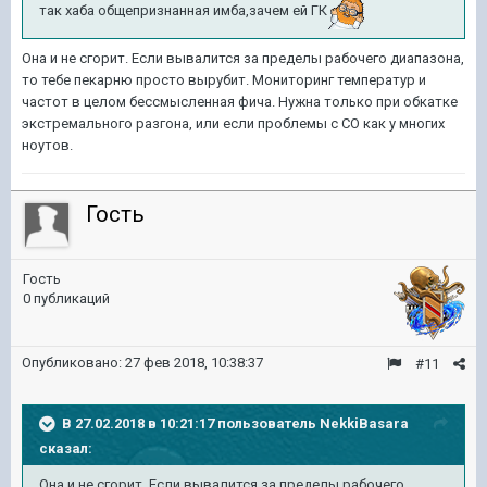
так хаба общепризнанная имба,зачем ей ГК
Она и не сгорит. Если вывалится за пределы рабочего диапазона,
то тебе пекарню просто вырубит. Мониторинг температур и
частот в целом бессмысленная фича. Нужна только при обкатке
экстремального разгона, или если проблемы с СО как у многих
ноутов.
Гость
Гость
0 публикаций
Опубликовано:
27 фев 2018, 10:38:37
#11
В 27.02.2018 в 10:21:17 пользователь
NekkiBasara
сказал:
Она и не сгорит. Если вывалится за пределы рабочего