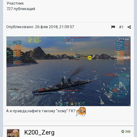
Участник
727 публикаций
Опубликовано:
26 фев 2018, 21:09:57
#1
А и правда,нафига такому "эсму" ГК?
K200_Zerg
365