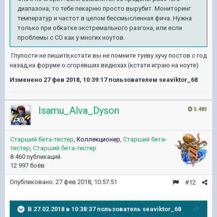
диапазона, то тебе пекарню просто вырубит. Мониторинг
температур и частот в целом бессмысленная фича. Нужна
только при обкатке экстремального разгона, или если
проблемы с СО как у многих ноутов.
Глупости не пишите,кстати вы не помните туеву хучу постов с год
назад,на форуме о сгоревших видюхах (кстати играю на ноуте)
Изменено
27 фев 2018, 10:39:17
пользователем seaviktor_68
Isamu_Alva_Dyson
5 483
Старший бета-тестер
,
Коллекционер
,
Старший бета-
тестер
,
Старший бета-тестер
8 460 публикаций
12 997 боёв
Опубликовано:
27 фев 2018, 10:57:51
#12
В 27.02.2018 в 10:38:37 пользователь
seaviktor_68