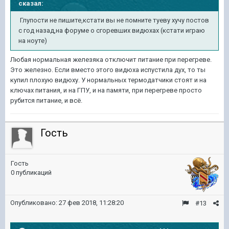
сказал:
Глупости не пишите,кстати вы не помните туеву хучу постов
с год назад,на форуме о сгоревших видюхах (кстати играю
на ноуте)
Любая нормальная железяка отключит питание при перегреве.
Это железно. Если вместо этого видюха испустила дух, то ты
купил плохую видюху. У нормальных термодатчики стоят и на
ключах питания, и на ГПУ, и на памяти, при перегреве просто
рубится питание, и всё.
Гость
Гость
0 публикаций
Опубликовано:
27 фев 2018, 11:28:20
#13