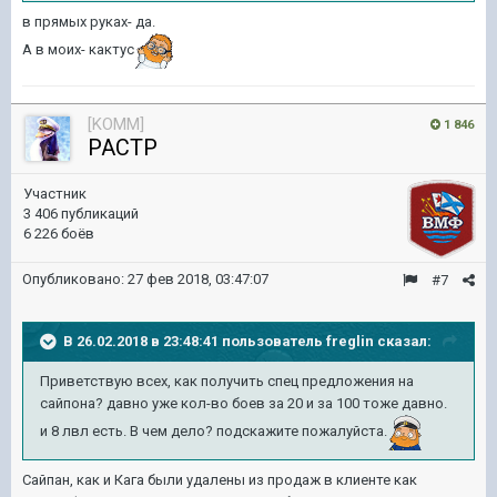
в прямых руках- да.
А в моих- кактус
[KOMM]
1 846
PACTP
Участник
3 406 публикаций
6 226 боёв
Опубликовано:
27 фев 2018, 03:47:07
#7
В 26.02.2018 в 23:48:41 пользователь
freglin
сказал:
Приветствую всех, как получить спец предложения на
сайпона? давно уже кол-во боев за 20 и за 100 тоже давно.
и 8 лвл есть. В чем дело? подскажите пожалуйста.
Сайпан, как и Кага были удалены из продаж в клиенте как