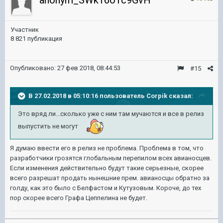
anonym_SWk16o1c9GvH
Участник
8 821 публикация
Опубликовано:
27 фев 2018, 08:44:53
#15
В 27.02.2018 в 05:10:16 пользователь
Corpik
сказал:
Это вряд ли...сколько уже с ним там мучаются и все в релиз
выпустить не могут
Я думаю ввести его в релиз не проблема. Проблема в том, что
разработчики грозятся глобальным перепилом всех авианосцев.
Если изменения действительно будут такие серьезные, скорее
всего разрешат продать нынешние прем. авианосцы обратно за
голду, как это было с Белфастом и Кутузовым. Короче, до тех
пор скорее всего Графа Цеппелина не будет.