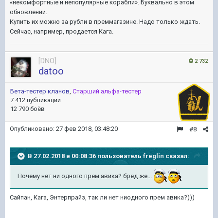
«некомфортные и непопулярные корабли». Буквально в этом
обновлении.
Купить их можно за рубли в преммагазине. Надо только ждать.
Сейчас, например, продается Кага.
[DNO]
2 732
datoo
Бета-тестер кланов
,
Старший альфа-тестер
7 412 публикации
12 790 боёв
Опубликовано:
27 фев 2018, 03:48:20
#8
В 27.02.2018 в 00:08:36 пользователь
freglin
сказал:
Почему нет ни одного прем авика? бред же...
Сайпан, Кага, Энтерпрайз, так ли нет ниодного прем авика?)))