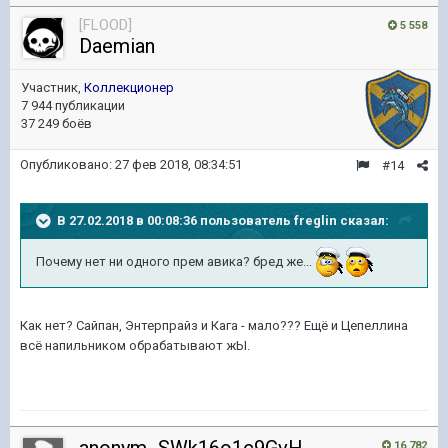
[FLOOD]
5 558
Daemian
Участник,
Коллекционер
7 944 публикации
37 249 боёв
Опубликовано:
27 фев 2018, 08:34:51
#14
В 27.02.2018 в 00:08:36 пользователь
freglin
сказал:
Почему нет ни одного прем авика? бред же...
Как нет? Сайпан, Энтерпрайз и Кага - мало??? Ещё и Цепеллина
всё напильником обрабатывают жЫ.
16 782