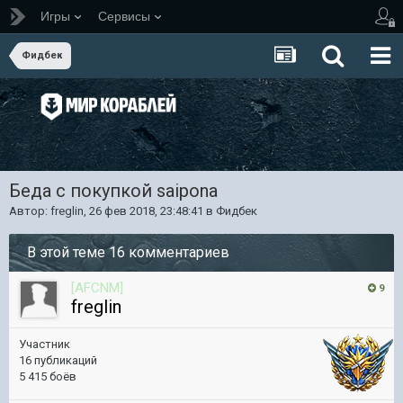
Игры
Сервисы
Фидбек
Беда с покупкой saipona
Автор:
freglin
,
26 фев 2018, 23:48:41
в
Фидбек
В этой теме 16 комментариев
[AFCNM]
9
freglin
Участник
16 публикаций
5 415 боёв