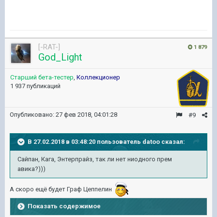
[-RAT-]
1 879
God_Light
Старший бета-тестер
,
Коллекционер
1 937 публикаций
Опубликовано:
27 фев 2018, 04:01:28
#9
В 27.02.2018 в 03:48:20 пользователь
datoo
сказал:
Сайпан, Кага, Энтерпрайз, так ли нет ниодного прем
авика?)))
А скоро ещё будет Граф Цеппелин
Показать содержимое