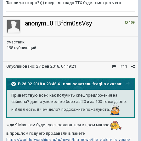
Так ли уж скоро?))) всеравно надо ТТХ будет смотреть его
anonym_0TBfdm0ssVsy
109
Участник
198 публикаций
Опубликовано:
27 фев 2018, 04:49:21
#11
В 26.02.2018 в 23:48:41 пользователь
freglin
сказал:
Приветствую всех, как получить спец предложения на
сайпона? давно уже кол-во боев за 20 и за 100 тоже давно.
и 8 лвл есть. В чем дело? подскажите пожалуйста.
жди 9 Мая. там будет усе продаваться в прем магазе
в прошлом году его продавали в пакете
https://worldofwarships.ru/ru/news/big_news/the_victory_is_yours/