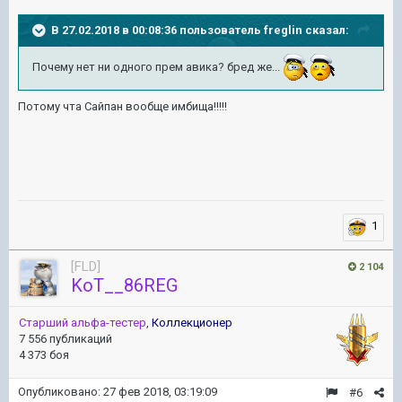
В 27.02.2018 в 00:08:36 пользователь
freglin
сказал:
Почему нет ни одного прем авика? бред же...
Потому чта Сайпан вообще имбища!!!!!
1
[FLD]
2 104
KoT__86REG
Старший альфа-тестер
,
Коллекционер
7 556 публикаций
4 373 боя
Опубликовано:
27 фев 2018, 03:19:09
#6