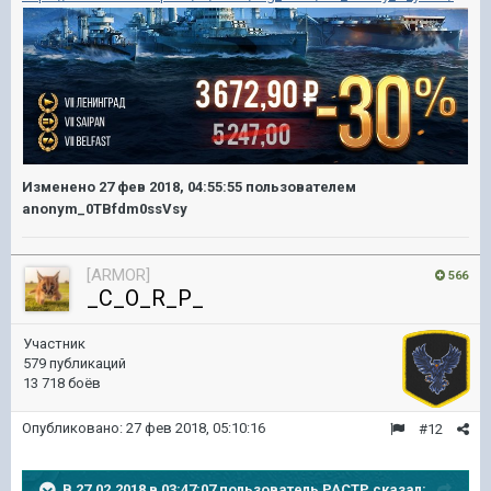
Изменено
27 фев 2018, 04:55:55
пользователем
anonym_0TBfdm0ssVsy
[ARMOR]
566
_C_O_R_P_
Участник
579 публикаций
13 718 боёв
Опубликовано:
27 фев 2018, 05:10:16
#12
В 27.02.2018 в 03:47:07 пользователь
PACTP
сказал: