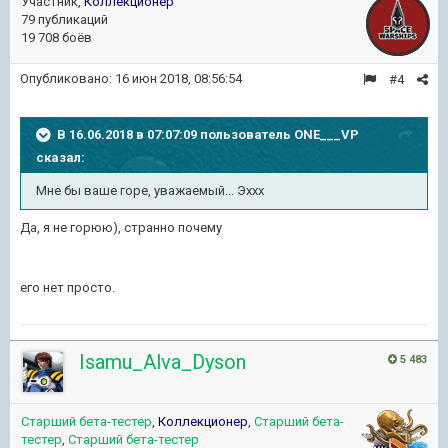
Участник,
Коллекционер
79 публикаций
19 708 боёв
Опубликовано:
16 июн 2018, 08:56:54
#4
В 16.06.2018 в 07:07:09 пользователь
ONE___VP
сказал:
Мне бы ваше горе, уважаемый... Эххх
Да, я не горюю), странно почему
его нет просто.
Isamu_Alva_Dyson
5 483
Старший бета-тестер
,
Коллекционер
,
Старший бета-
тестер
,
Старший бета-тестер