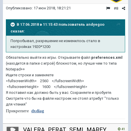
Опубликовано:
17 июн 2018, 18:21:21
#8
В 17.06.2018 в 11:15:43 пользователь
andyegoo
сказал:
Попробывал, разрешение не изменилось стало в
настройках 1920*1200
Обязательно выйти из игры. Открываете файл
preferences.xml
(находится в папке с игрой) блокнотом, но лучше чем то типа
Notepad++
Ищите строки и заменяете
<fullscreenWidth> 2560 </fullscreenWidth>
<fullscreenHeight> 1600 </fullscreenHeight>
Я поставил как должно быть у вас. Сохраняете и пробуете.
Смотрите что бы на файле настроек не стоял атрибут "только
для чтения"
Прикрепите
dxdiag
VALERA_PERAT_SEMI_MAREY
41