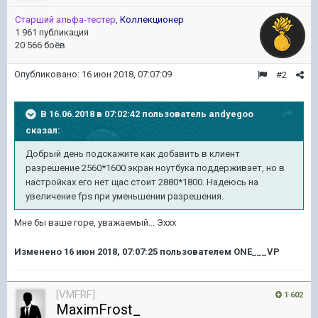
Старший альфа-тестер
,
Коллекционер
1 961 публикация
20 566 боёв
Опубликовано:
16 июн 2018, 07:07:09
#2
В 16.06.2018 в 07:02:42 пользователь
andyegoo
сказал:
Добрый день подскажите как добавить в клиент
разрешение 2560*1600 экран ноутбука поддерживает, но в
настройках его нет щас стоит 2880*1800. Надеюсь на
увеличение fps при уменьшении разрешения.
Мне бы ваше горе, уважаемый... Эххх
Изменено
16 июн 2018, 07:07:25
пользователем ONE___VP
[VMFRF]
1 602
MaximFrost_