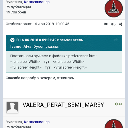
Участник,
Коллекционер
79 публикаций
19 708 боёв
Опубликовано:
16 июн 2018, 10:00:45
#6
В 16.06.2018 в 09:21:49 пользователь
Isamu_Alva_Dyson
сказал:
Поставь сам ручками в файлике preferenses.htm :
<fullscreenWidth> тут </fullscreenWidth>
<fullscreenHeight> тут </fullscreenHeight>
Спасибо попробую вечером, отпишусь.
VALERA_PERAT_SEMI_MAREY
41
Участник,
Коллекционер
79 публикаций