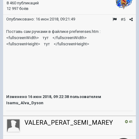
8 460 публикаций
12 997 боёв
Опубликовано:
16 июн 2018, 09:21:49
#5
Поставь сам ручками в файлике preferenses.htm :
<fullscreenWidth> тут </fullscreenWidth>
<fullscreenHeight> тут </fullscreenHeight>
Изменено
16 июн 2018, 09:22:38
пользователем
Isamu_Alva_Dyson
VALERA_PERAT_SEMI_MAREY
41