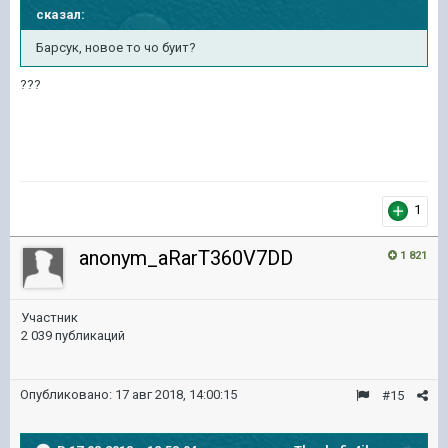
сказал:
Барсук, новое то чо буит?
???
1
anonym_aRarT360V7DD
1 821
Участник
2 039 публикаций
Опубликовано:
17 авг 2018, 14:00:15
#15