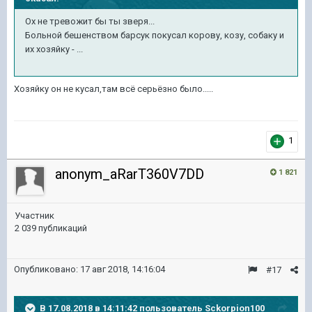
Ох не тревожит бы ты зверя...
Больной бешенством барсук покусал корову, козу, собаку и
их хозяйку - ...
Хозяйку он не кусал,там всё серьёзно было.....
1
anonym_aRarT360V7DD
1 821
Участник
2 039 публикаций
Опубликовано:
17 авг 2018, 14:16:04
#17
В 17.08.2018 в 14:11:42 пользователь
Sckorpion100