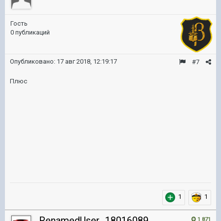
Гость
0 публикаций
Опубликовано:
17 авг 2018, 12:19:17
#7
Плюс
1
1
RenamedUser_18016089
1 871