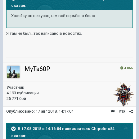
сказал:
Хозяйку он не кусал,там всё серьёзно было.....
Я там не был...так написано в новостях.
MyTa60P
4 066
Участник
4 193 публикации
25 771 бой
Опубликовано:
17 авг 2018, 14:17:04
#18
В 17.08.2018 в 14:16:04 пользователь
Chipolino84
сказал: