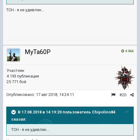
ТСН - я не удивлен...
MyTa60P
4 066
Участник
4 193 публикации
25 771 бой
Опубликовано:
17 авг 2018, 14:24:11
#20
В 17.08.2018 в 14:19:20 пользователь
Chipolino84
сказал:
ТСН - я не удивлен...