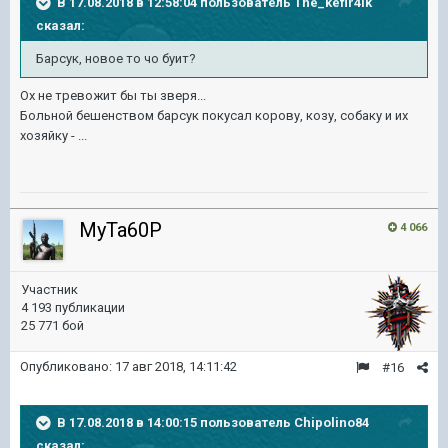
В 17.08.2018 в 12:58:04 пользователь
The_kefir4ik
сказал:
Барсук, новое то чо буит?
Ох не тревожит бы ты зверя...
Больной бешенством барсук покусал корову, козу, собаку и их
хозяйку - ...
MyTa60P
4 066
Участник
4 193 публикации
25 771 бой
Опубликовано:
17 авг 2018, 14:11:42
#16
В 17.08.2018 в 14:00:15 пользователь
Chipolino84
сказал: