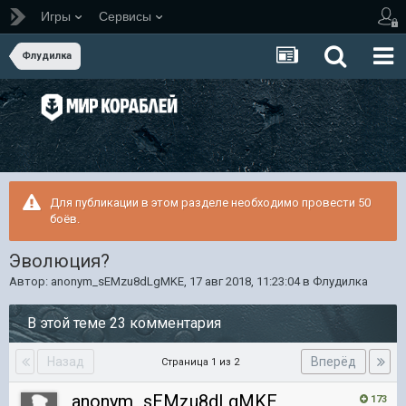
Игры
Сервисы
Флудилка
Для публикации в этом разделе необходимо провести 50
боёв.
Эволюция?
Автор:
anonym_sEMzu8dLgMKE
,
17 авг 2018, 11:23:04
в
Флудилка
В этой теме 23 комментария
Назад
Вперёд
Страница 1 из 2
anonym_sEMzu8dLgMKE
173