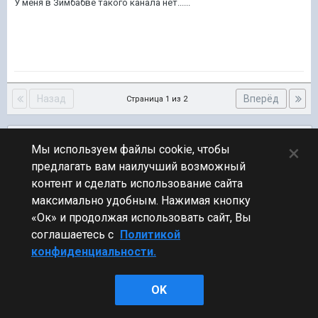
У меня в Зимбабве такого канала нет......
Назад
Вперёд
Страница 1 из 2
Подписчики
0
×
Мы используем файлы cookie, чтобы
предлагать вам наилучший возможный
ПЕРЕЙТИ К СПИСКУ ТЕМ
контент и сделать использование сайта
Флудилка
максимально удобным. Нажимая кнопку
«Ок» и продолжая использовать сайт, Вы
соглашаетесь с
Политикой
конфиденциальности.
Стиль
OK
Powered by Invision Community