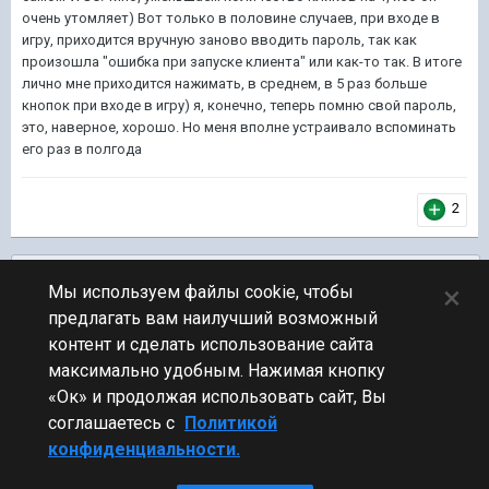
очень утомляет) Вот только в половине случаев, при входе в
игру, приходится вручную заново вводить пароль, так как
произошла "ошибка при запуске клиента" или как-то так. В итоге
лично мне приходится нажимать, в среднем, в 5 раз больше
кнопок при входе в игру) я, конечно, теперь помню свой пароль,
это, наверное, хорошо. Но меня вполне устраивало вспоминать
его раз в полгода
2
Подписчики
0
×
Мы используем файлы cookie, чтобы
предлагать вам наилучший возможный
ПЕРЕЙТИ К СПИСКУ ТЕМ
контент и сделать использование сайта
Флудилка
максимально удобным. Нажимая кнопку
«Ок» и продолжая использовать сайт, Вы
соглашаетесь с
Политикой
конфиденциальности.
Стиль