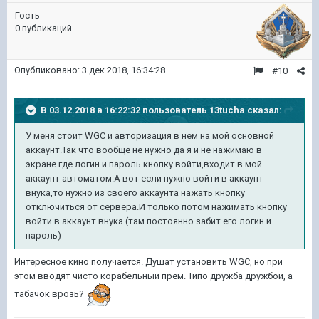
Гость
0 публикаций
Опубликовано:
3 дек 2018, 16:34:28
#10
В 03.12.2018 в 16:22:32 пользователь
13tucha
сказал:
У меня стоит WGC и авторизация в нем на мой основной
аккаунт.Так что вообще не нужно да я и не нажимаю в
экране где логин и пароль кнопку войти,входит в мой
аккаунт автоматом.А вот если нужно войти в аккаунт
внука,то нужно из своего аккаунта нажать кнопку
отключиться от сервера.И только потом нажимать кнопку
войти в аккаунт внука.(там постоянно забит его логин и
пароль)
Интересное кино получается. Душат установить WGC, но при
этом вводят чисто корабельный прем. Типо дружба дружбой, а
табачок врозь?