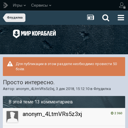
Игры
Сервисы
Флудилка
Для публикации в этом разделе необходимо провести 50
боёв.
Просто интересно.
Автор:
anonym_4LtmVRs5z3xj
,
3 дек 2018, 15:12:10
в
Флудилка
В этой теме 13 комментариев
anonym_4LtmVRs5z3xj
2 360