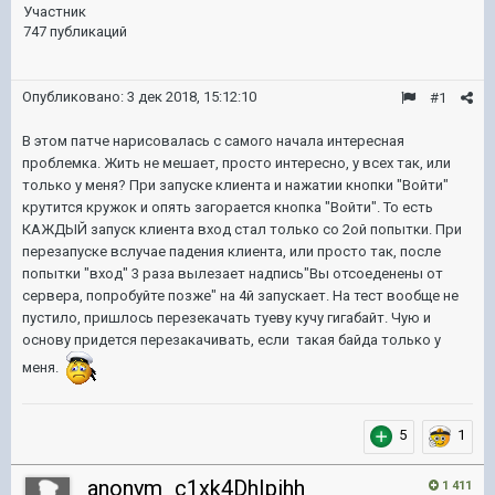
Участник
747 публикаций
Опубликовано:
3 дек 2018, 15:12:10
#1
В этом патче нарисовалась с самого начала интересная
проблемка. Жить не мешает, просто интересно, у всех так, или
только у меня? При запуске клиента и нажатии кнопки "Войти"
крутится кружок и опять загорается кнопка "Войти". То есть
КАЖДЫЙ запуск клиента вход стал только со 2ой попытки. При
перезапуске вслучае падения клиента, или просто так, после
попытки "вход" 3 раза вылезает надпись"Вы отсоеденены от
сервера, попробуйте позже" на 4й запускает. На тест вообще не
пустило, пришлось перезекачать туеву кучу гигабайт. Чую и
основу придется перезакачивать, если такая байда только у
меня.
5
1
anonym_c1xk4DhIpihh
1 411