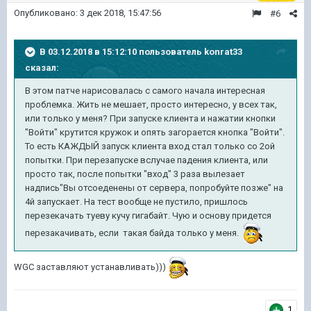
Опубликовано:
3 дек 2018, 15:47:56
#6
В 03.12.2018 в 15:12:10 пользователь
konrat33
сказал:
В этом патче нарисовалась с самого начала интересная
проблемка. Жить не мешает, просто интересно, у всех так,
или только у меня? При запуске клиента и нажатии кнопки
"Войти" крутится кружок и опять загорается кнопка "Войти".
То есть КАЖДЫЙ запуск клиента вход стал только со 2ой
попытки. При перезапуске вслучае падения клиента, или
просто так, после попытки "вход" 3 раза вылезает
надпись"Вы отсоеденены от сервера, попробуйте позже" на
4й запускает. На тест вообще не пустило, пришлось
перезекачать туеву кучу гигабайт. Чую и основу придется
перезакачивать, если такая байда только у меня.
WGC заставляют устанавливать)))
1