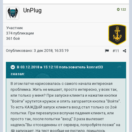
UnPIug
122
Участник
374 публикации
361 бой
Опубликовано:
3 дек 2018, 16:35:19
#11
В 03.12.2018 в 15:12:10 пользователь
konrat33
сказал:
В этом патче нарисовалась с самого начала интересная
проблемка. Жить не мешает, просто интересно, у всех так,
или только у меня? При запуске клиента и нажатии кнопки
"Войти" крутится кружок и опять загорается кнопка "Войти".
То есть КАЖДЫЙ запуск клиента вход стал только со 2ой
попытки. При перезапуске вслучае падения клиента, или
просто так, после попытки "вход" 3 раза вылезает
надпись"Вы отсоеденены от сервера, попробуйте позже" на
4й запускает. На тест вообще не пустило, пришлось