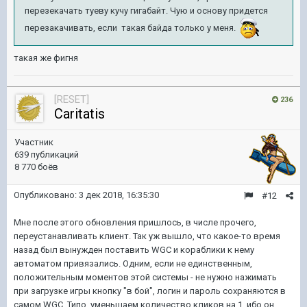
перезекачать туеву кучу гигабайт. Чую и основу придется
перезакачивать, если такая байда только у меня.
такая же фигня
[RESET]
236
Caritatis
Участник
639 публикаций
8 770 боёв
Опубликовано:
3 дек 2018, 16:35:30
#12
Мне после этого обновления пришлось, в числе прочего,
переустанавливать клиент. Так уж вышло, что какое-то время
назад был вынужден поставить WGC и кораблики к нему
автоматом привязались. Одним, если не единственным,
положительным моментов этой системы - не нужно нажимать
при загрузке игры кнопку "в бой", логин и пароль сохраняются в
самом WGC. Типо, уменьшаем количество кликов на 1, ибо он