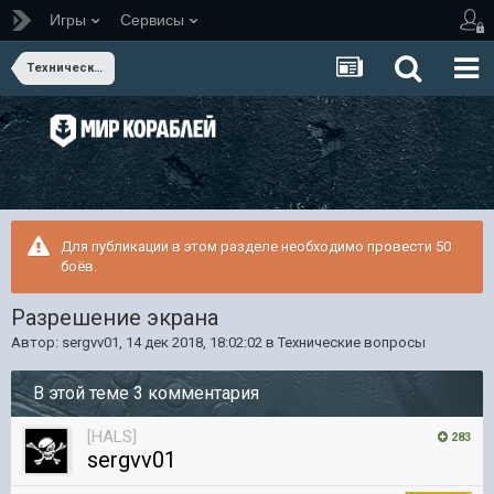
Игры
Сервисы
Технические вопросы
Для публикации в этом разделе необходимо провести 50
боёв.
Разрешение экрана
Автор:
sergvv01
,
14 дек 2018, 18:02:02
в
Технические вопросы
В этой теме 3 комментария
[HALS]
283
sergvv01