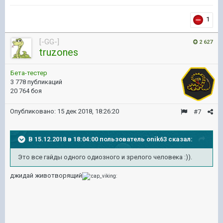
1
[-GG-]
2 627
truzones
Бета-тестер
3 778 публикаций
20 764 боя
Опубликовано:
15 дек 2018, 18:26:20
#7
В 15.12.2018 в 18:04:00 пользователь
onik63
сказал:
Это все гайды одного одиозного и зрелого человека
:)).
джидай животворящий