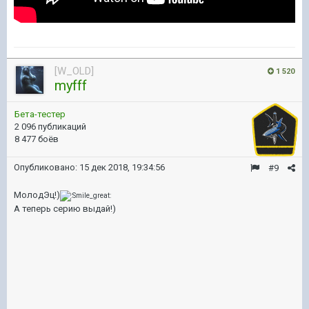
[W_OLD]
1 520
myfff
Бета-тестер
2 096 публикаций
8 477 боёв
Опубликовано:
15 дек 2018, 19:34:56
#9
МолодЭц!)
А теперь серию выдай!)