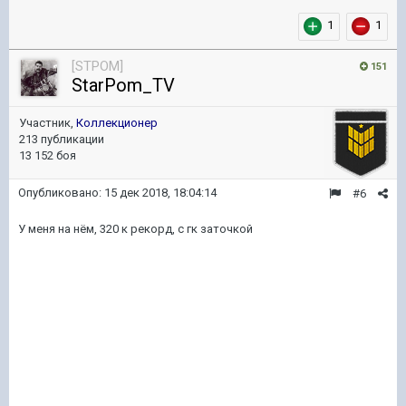
1
1
[STPOM]
151
StarPom_TV
Участник,
Коллекционер
213 публикации
13 152 боя
Опубликовано:
15 дек 2018, 18:04:14
#6
У меня на нём, 320 к рекорд, с гк заточкой