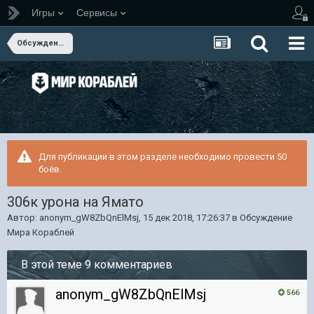
Игры
Сервисы
Обсуждение Мира Кораблей
Для публикации в этом разделе необходимо провести 50
боёв.
306к урона на Ямато
Автор:
anonym_gW8ZbQnElMsj
,
15 дек 2018, 17:26:37
в
Обсуждение
Мира Кораблей
В этой теме 9 комментариев
anonym_gW8ZbQnElMsj
566