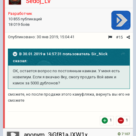
Sedoj_LV
Pазработчик
10 855 публикаций
18 019 боёв
Опубликовано:
30 янв 2019, 15:04:41
#15
В 30.01.2019 в 14:57:31 пользователь
Sir_Nick
сказал:
ОК, остается вопрос по постоянным камкам. У меня есть
новилиум. Если я вкачаю 8ку, смогу продать 8ой авик и
камок за 5000 дублонов?
сможете, но после продажи этого камуфляжа, вернуть вы его не
сможете
1
1
anonym_3jGf81aJXW1x
7 107