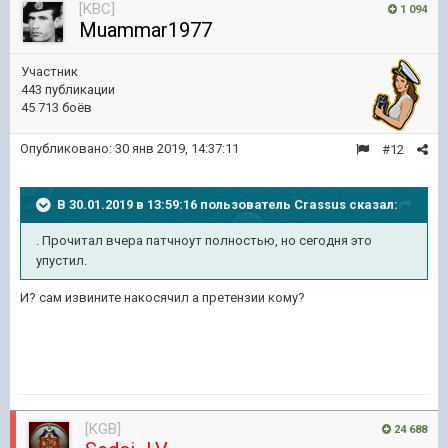
[KBC]
1 094
Muammar1977
Участник
443 публикации
45 713 боёв
Опубликовано:
30 янв 2019, 14:37:11
#12
В 30.01.2019 в 13:59:16 пользователь
Crassus
сказал:
. Прочитал вчера патчноут полностью, но сегодня это
упустил.
И? сам извините накосячил а претензии кому?
[KGB]
24 688