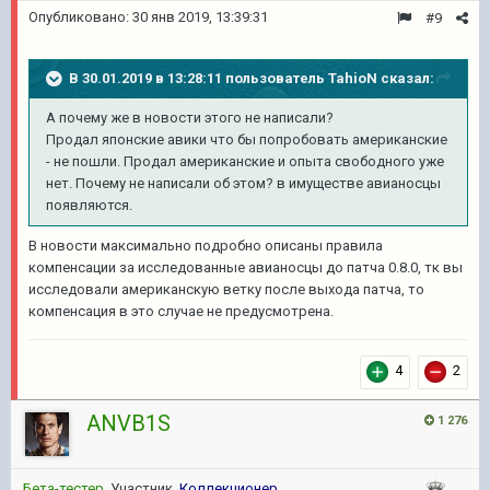
Опубликовано:
30 янв 2019, 13:39:31
#9
В 30.01.2019 в 13:28:11 пользователь
TahioN
сказал:
А почему же в новости этого не написали?
Продал японские авики что бы попробовать американские
- не пошли. Продал американские и опыта свободного уже
нет. Почему не написали об этом? в имуществе авианосцы
появляются.
В новости максимально подробно описаны правила
компенсации за исследованные авианосцы до патча 0.8.0, тк вы
исследовали американскую ветку после выхода патча, то
компенсация в это случае не предусмотрена.
4
2
ANVB1S
1 276
Бета-тестер
, Участник,
Коллекционер