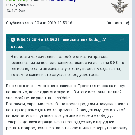
396 публикаций
12 171 бой
Опубликовано:
30 янв 2019, 13:59:16
#10
В 30.01.2019 в 13:39:31 пользователь
Sedoj_LV
сказал:
В новости максимально подробно описаны правила
компенсации за исследованные авианосцы до патча 0.8.0, тк
вы исследовали американскую ветку после выхода патча,
то компенсация в это случае не предусмотрена.
В новости очень много чего написано. Прочитал вчера патчноут
полностью, но сегодня это упустил. В итоге весь опыт полной
японской ветки ушел на Hashidate.
Вот зачем, спрашивается, было после продажи и покупки авиков
повторно размещать их во временный раздел имущество, чтоб
пользователи запутались и спустили и ветку и свободку?
Теперь я должен обращаться в тех поддержку и пару дней
решать вопрос, пока не откатят аккаунт или не вернут свободку.