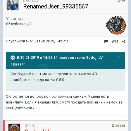
[ARTEL]
88
RenamedUser_99335567
Участник
85 публикаций
Опубликовано:
30 янв 2019, 14:57:31
#14
В 30.01.2019 в 14:54:14 пользователь
Sedoj_LV
сказал:
Свободный опыт можно получить только за АВ
приобретенные до патча 0.8.0
ОК, остается вопрос по постоянным камкам. У меня есть
новилиум. Если я вкачаю 8ку, смогу продать 8ой авик и камок за
5000 дублонов?
[KGB]
24 688