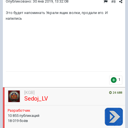
Опубликовано:
30 янв 2019, 13:32:08
#8
Это будет напоминать Украли ящик волки, продали его. И
напились
1
[KGB]
24 688
Sedoj_LV
Pазработчик
10 855 публикаций
18 019 боёв