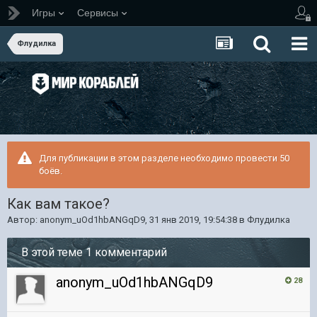
Игры
Сервисы
Флудилка
Для публикации в этом разделе необходимо провести 50
боёв.
Как вам такое?
Автор:
anonym_uOd1hbANGqD9
,
31 янв 2019, 19:54:38
в
Флудилка
В этой теме 1 комментарий
anonym_uOd1hbANGqD9
28