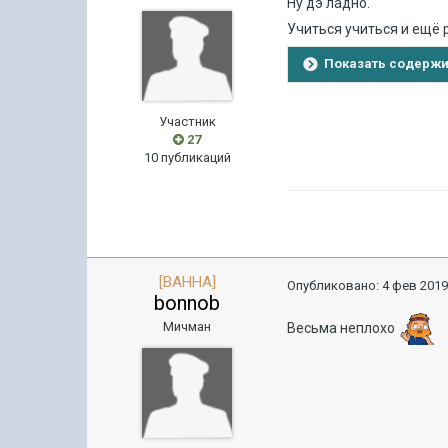
Ну дэ ладно.
Учиться учиться и ещё 
Показать содерж
Участник
27
10 публикаций
[BAHHA]
Опубликовано:
4 фев 2019
bonnob
Мичман
Весьма неплохо