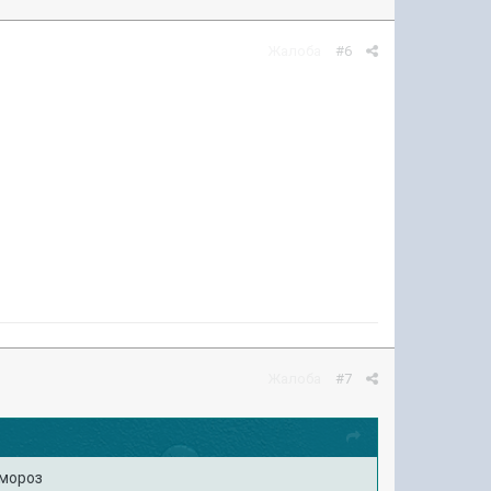
Жалоба
#6
Жалоба
#7
о мороз