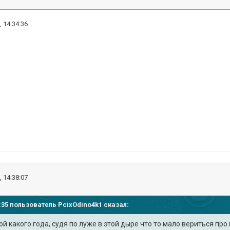
, 14:34:36
, 14:38:07
36:35 пользователь
PcixOdino4k1
сказал:
ой какого года, судя по луже в этой дыре что то мало вериться пр