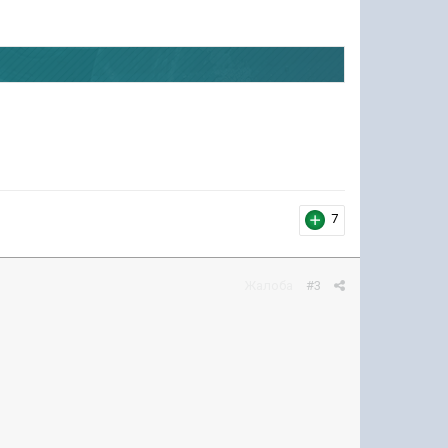
7
Жалоба
#3