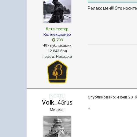
Релакс мен!!! Это носит
Бета-тестер
Коллекционер
703
497 публикаций
12 843 боя
Город
:
Находка
[NORTL]
Опубликовано:
4 фев 2019
Volk_45rus
+
Мичман