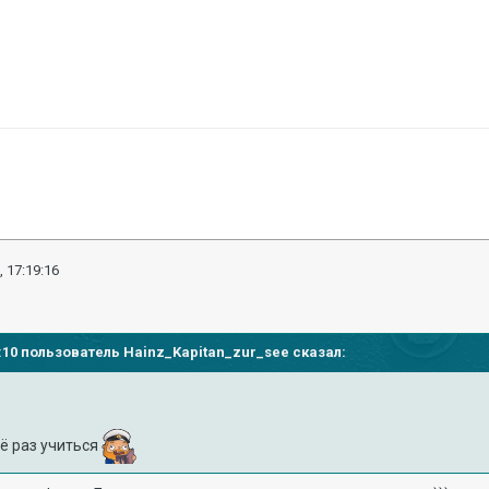
, 17:19:16
17:10 пользователь
Hainz_Kapitan_zur_see
сказал:
ё раз учиться