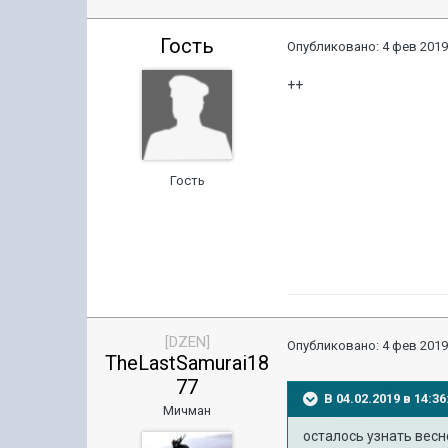
Гость
Опубликовано:
4 фев 2019
++
Гость
[DZEN]
Опубликовано:
4 фев 2019
TheLastSamurai18
77
В 04.02.2019 в 14:
Мичман
осталось узнать весн