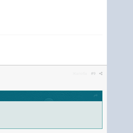
Жалоба
#9