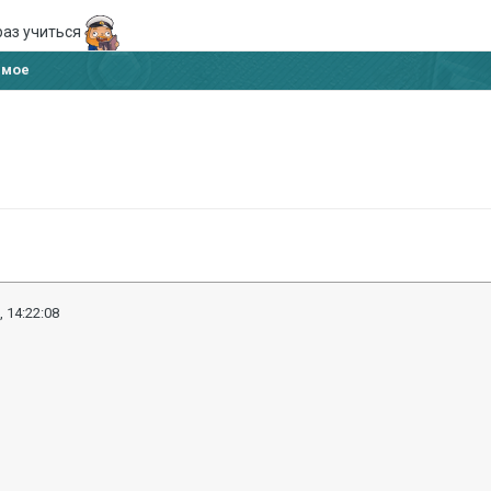
раз учиться
имое
, 14:22:08