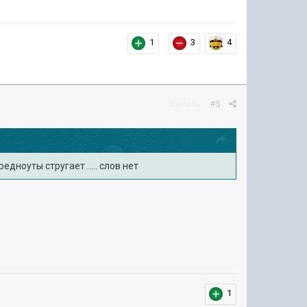
1
3
4
Жалоба
#5
дноуты стругает ..... слов нет
1