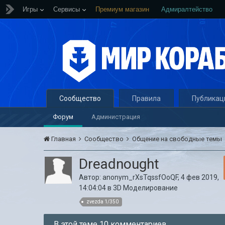
Игры
Сервисы
Премиум магазин
Адмиралтейство
Сообщество
Правила
Публикац
Форум
Администрация
Главная
Сообщество
Общение на свободные темы
Dreadnought
Автор:
anonym_rXsTqssfOoQF
,
4 фев 2019,
14:04:04
в
3D Моделирование
zvezda 1/350
В этой теме 10 комментариев