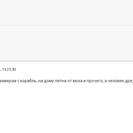
, 14:25:43
мером с корабль, на дому пятна от моха и прочего, а человек дредн