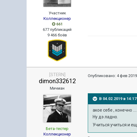
Участник
Коллекционер
661
677 публикаций
9 466 боёв
[STERN]
Опубликовано:
4 фев 2019
dimon332612
Мичман
В 04.02.2019 в 14:
акое себе , конечно ....
Ну дэ ладно.
Учиться учиться и ещ
Бета-тестер
Коллекционер