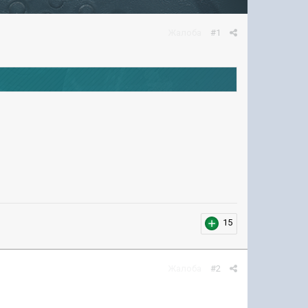
Жалоба
#1
15
Жалоба
#2