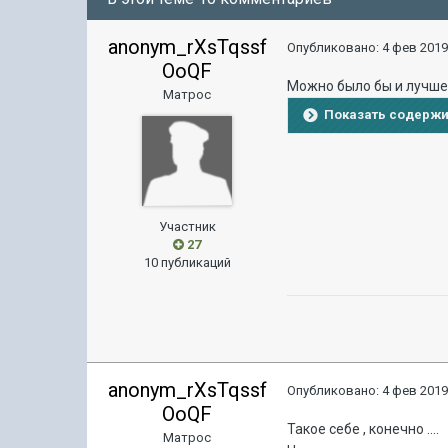
anonym_rXsTqssf
Опубликовано:
4 фев 2019
OoQF
Можно было бы и лучше к
Матрос
Показать содерж
Участник
27
10 публикаций
anonym_rXsTqssf
Опубликовано:
4 фев 2019
OoQF
Такое себе , конечно ....
Матрос