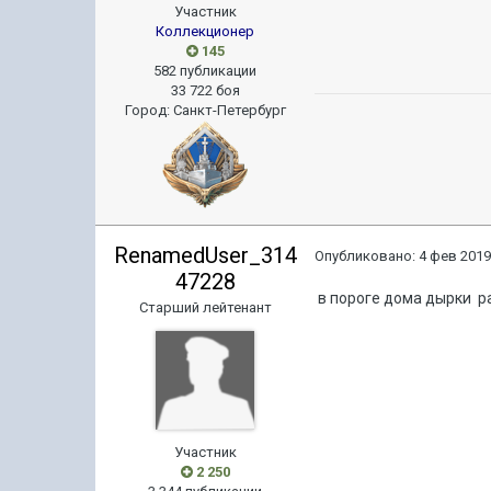
Участник
Коллекционер
145
582 публикации
33 722 боя
Город
:
Санкт-Петербург
RenamedUser_314
Опубликовано:
4 фев 2019
47228
в пороге дома дырки раз
Старший лейтенант
Участник
2 250