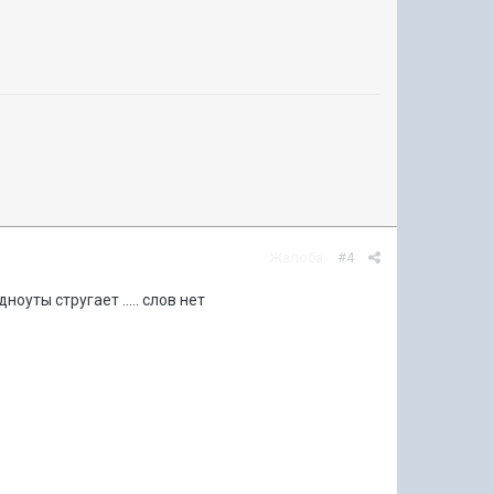
Жалоба
#4
оуты стругает ..... слов нет