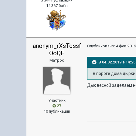
3 344 публикации
14 367 боёв
anonym_rXsTqssf
Опубликовано:
4 фев 2019
OoQF
Матрос
В 04.02.2019 в 14:
в пороге дома дырки р
Дык весной заделаем не
Участник
27
10 публикаций