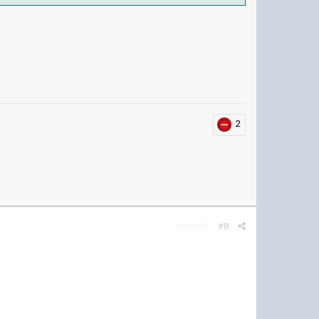
2
Жалоба
#8