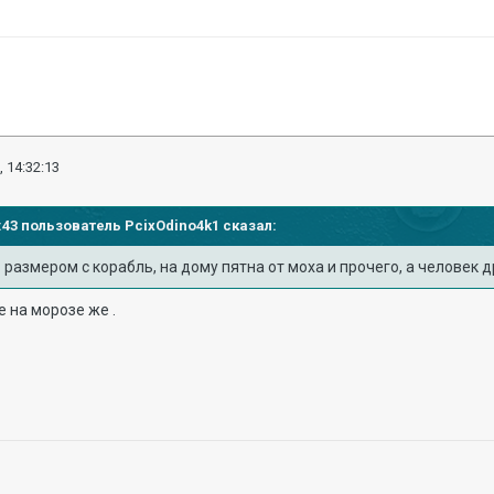
, 14:32:13
25:43 пользователь
PcixOdino4k1
сказал:
азмером с корабль, на дому пятна от моха и прочего, а человек дре
 на морозе же .