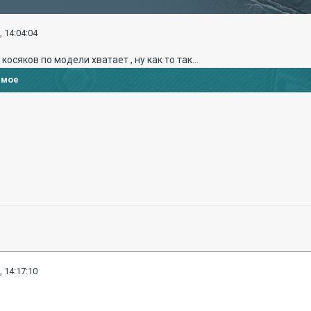
, 14:04:04
осяков по модели хватает , ну как то так...
имое
, 14:17:10