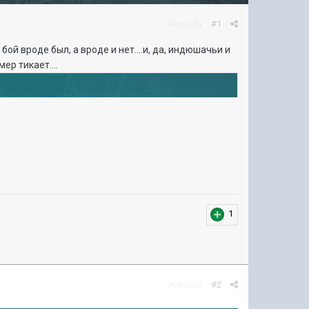
Жалоба
#1
ой вроде был, а вроде и нет....и, да, индюшачьи и
ер тикает....
1
Жалоба
#2