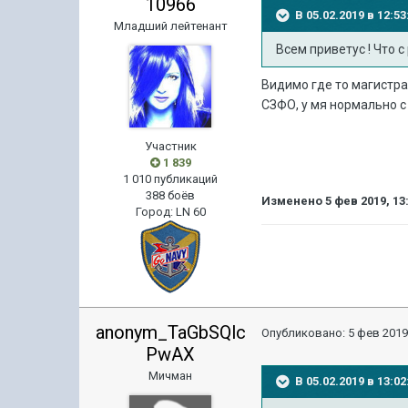
10966
В 05.02.2019 в 12:
Младший лейтенант
Всем приветус ! Что 
Видимо где то магистральн
СЗФО, у мя нормально с
Участник
1 839
1 010 публикаций
388 боёв
Изменено
5 фев 2019, 13
Город
:
LN 60
anonym_TaGbSQlc
Опубликовано:
5 фев 2019
PwAX
Мичман
В 05.02.2019 в 13: