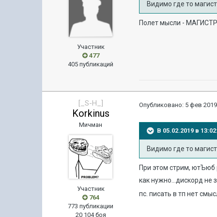
Видимо где то магистра
Полет мысли - МАГИСТР
Участник
477
405 публикаций
[_S-H_]
Опубликовано:
5 фев 2019
Korkinus
Мичман
В 05.02.2019 в 13:
Видимо где то магистра
При этом стрим, ютЪюб 
как нужно...дискорд не 
Участник
пс. писать в тп нет смы
764
773 публикации
20 104 боя