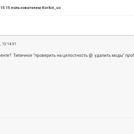
:15:15
пользователем Korkin_us
, 13:14:31
иенте? Типичное "проверить на целостность @ удалить моды" про