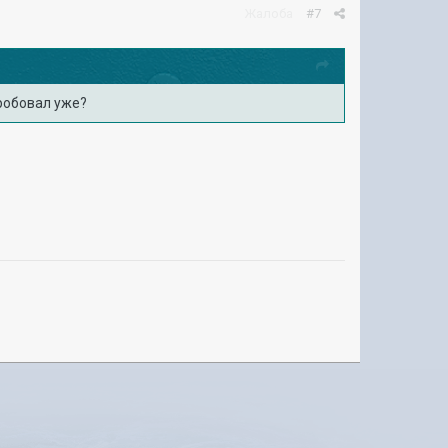
Жалоба
#7
робовал уже?