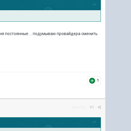
ения постоянные ... подумываю провайдера сменить
1
Жалоба
#3