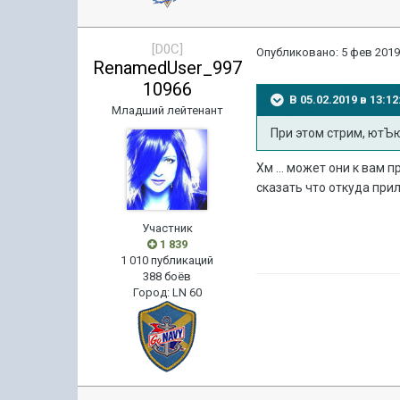
[D0C]
Опубликовано:
5 фев 2019
RenamedUser_997
10966
В 05.02.2019 в 13:
Младший лейтенант
При этом стрим, ютЪю
Хм ... может они к вам 
сказать что откуда приле
Участник
1 839
1 010 публикаций
388 боёв
Город
:
LN 60