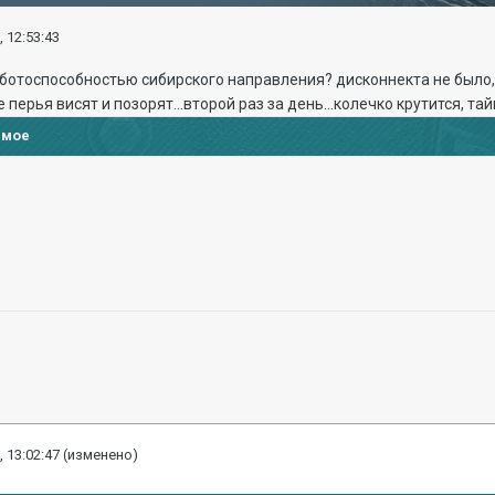
, 12:53:43
аботоспособностью сибирского направления? дисконнекта не было, б
ерья висят и позорят...второй раз за день...колечко крутится, тайм
имое
, 13:02:47
(изменено)