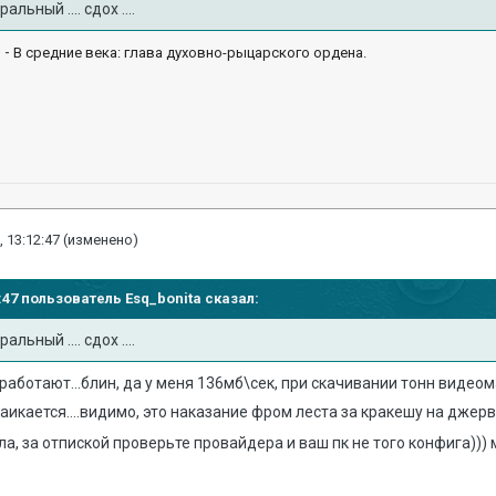
льный .... сдох ....
 -
В средние века: глава духовно-рыцарского ордена.
, 13:12:47
(изменено)
02:47 пользователь
Esq_bonita
сказал:
льный .... сдох ....
работают...блин, да у меня 136мб\сек, при скачивании тонн видеом
заикается....видимо, это наказание фром леста за кракешу на джер
сла, за отпиской проверьте провайдера и ваш пк не того конфига)))