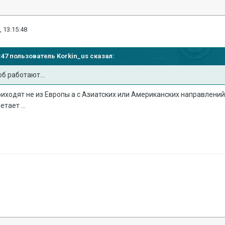
, 13:15:48
12:47 пользователь
Korkin_us
сказал:
б работают...
приходят не из Европы а с Азиатских или Американских направлений 
тает ...