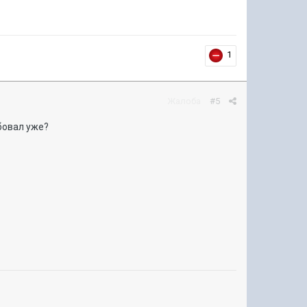
1
Жалоба
#5
бовал уже?