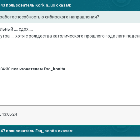
53:43 пользователь
Korkin_us
сказал:
с работоспособностью сибирского направления?
ый .... сдох ....
 утра .... хотя с рождества католического прошлого года лаги пад
:04:30
пользователем Esq_bonita
, 13:05:24
02:47 пользователь
Esq_bonita
сказал: