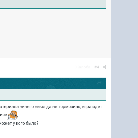
Жалоба
#4
атериала ничего никогда не тормозило, игра идет
висе
 может у кого было?