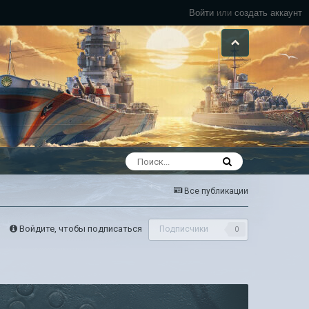
Войти
или
создать аккаунт
Все публикации
Войдите, чтобы подписаться
Подписчики
0