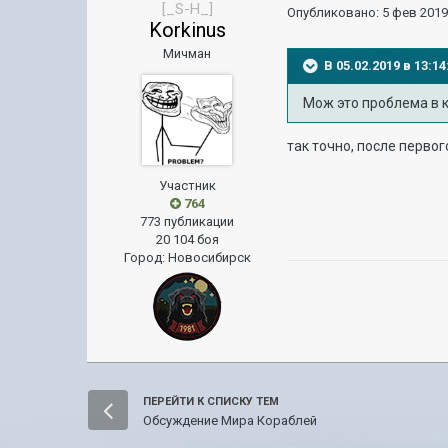
[_S-H_]
Опубликовано:
5 фев 2019
Korkinus
Мичман
В 05.02.2019 в 13:
Мож это проблема в 
так точно, после перво
Участник
764
773 публикации
20 104 боя
Город
:
Новосибирск
ПЕРЕЙТИ К СПИСКУ ТЕМ
Обсуждение Мира Кораблей