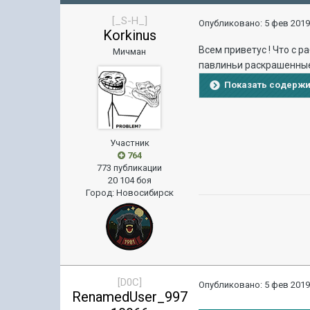
[_S-H_]
Опубликовано:
5 фев 2019
Korkinus
Всем приветус ! Что с р
Мичман
павлиньи раскрашенные п
Показать содерж
Участник
764
773 публикации
20 104 боя
Город
:
Новосибирск
[D0C]
Опубликовано:
5 фев 2019
RenamedUser_997