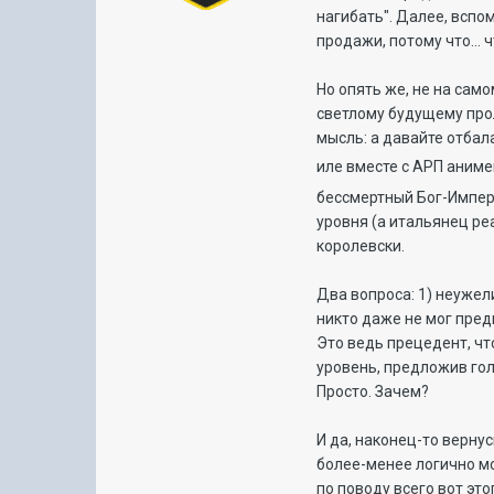
нагибать". Далее, вспо
продажи, потому что... ч
Но опять же, не на само
светлому будущему прол
мысль: а давайте отбал
иле вместе с АРП аним
бессмертный Бог-Импера
уровня (а итальянец ре
королевски.
Два вопроса: 1) неужел
никто даже не мог пред
Это ведь прецедент, чт
уровень, предложив гол
Просто. Зачем?
И да, наконец-то верну
более-менее логично мо
по поводу всего вот это