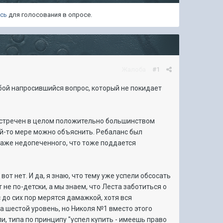
есь
для голосования в опросе.
Жалоба
#1
собой напросившийся вопрос, который не покидает
 встречен в целом положительно большинством
ой-то мере можно объяснить. Ребаланс был
даже недопеченного, что тоже поддается
от нет. И да, я знаю, что тему уже успели обсосать
 не по-детски, а мы знаем, что Леста заботиться о
с до сих пор мерятся дамажкой, хотя вся
на шестой уровень, но Николя №1 вместо этого
и, типа по принципу "успел купить - имеешь право