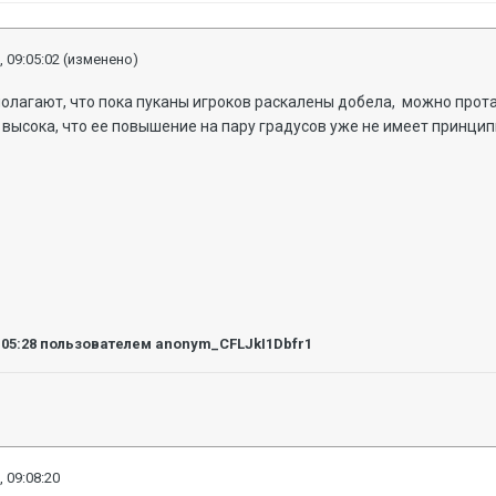
, 09:05:02
(изменено)
полагают, что пока пуканы игроков раскалены добела, можно про
высока, что ее повышение на пару градусов уже не имеет принци
:05:28
пользователем anonym_CFLJkI1Dbfr1
, 09:08:20