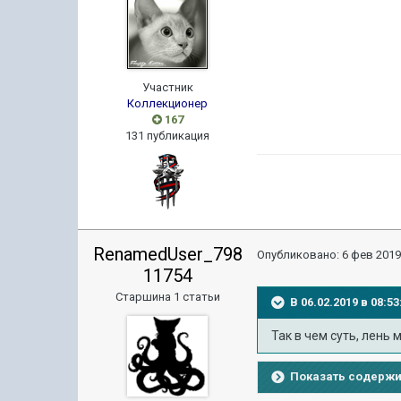
Участник
Коллекционер
167
131 публикация
RenamedUser_798
Опубликовано:
6 фев 2019
11754
Старшина 1 статьи
В 06.02.2019 в 08:
Так в чем суть, лень 
Показать содерж