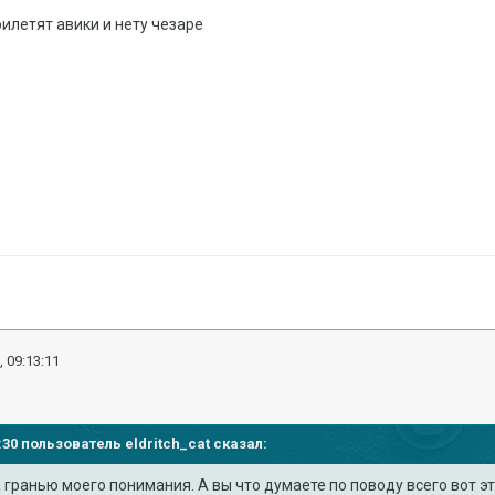
рилетят авики и нету чезаре
, 09:13:11
48:30 пользователь
eldritch_cat
сказал:
за гранью моего понимания. А вы что думаете по поводу всего вот э