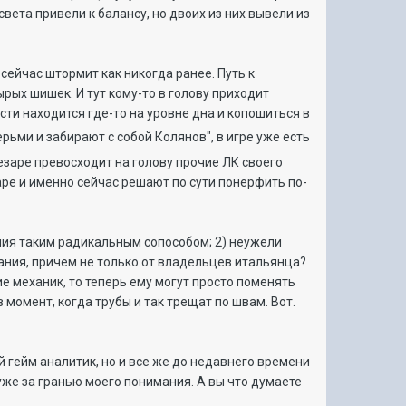
ета привели к балансу, но двоих из них вывели из
 сейчас штормит как никогда ранее. Путь к
рых шишек. И тут кому-то в голову приходит
сти находится где-то на уровне дна и копошиться в
рьми и забирают с собой Колянов", в игре уже есть
Чезаре превосходит на голову прочие ЛК своего
аре и именно сейчас решают по сути понерфить по-
ния таким радикальным сопособом; 2) неужели
ания, причем не только от владельцев итальянца?
е механик, то теперь ему могут просто поменять
момент, когда трубы и так трещат по швам. Вот.
й гейм аналитик, но и все же до недавнего времени
уже за гранью моего понимания. А вы что думаете