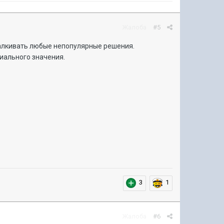
Жалоба
#5
талкивать любые непопулярные решения.
пиального значения.
3
1
Жалоба
#6