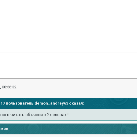
, 08:56:32
53:17 пользователь
demon_andrey63
сказал:
много читать объясни в 2х словах !
имое