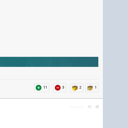
11
3
2
1
Жалоба
#2