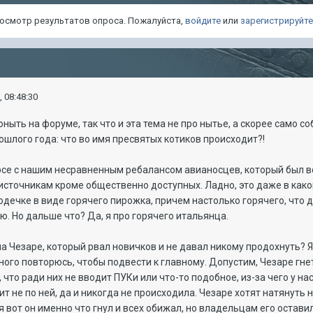
просмотр результатов опроса. Пожалуйста,
войдите
или
зарегистрируйт
, 08:48:30
оныть на форуме, так что и эта тема не про нытье, а скорее само 
ошлого года: что во имя пресвятых котиков происходит?!
курсе с нашим несравненным ребалансом авианосцев, который был
 источникам кроме общественно доступных. Ладно, это даже в как
дечке в виде горячего пирожка, причем настолько горячего, что 
. Но дальше что? Да, я про горячего итальянца.
 Чезаре, который рвал новичков и не давал никому продохнуть? Я в
много повторюсь, чтобы подвести к главному. Допустим, Чезаре гнет
, что ради них не вводит ПУКи или что-то подобное, из-за чего у на
т не по ней, да и никогда не происходила. Чезаре хотят натянуть 
я вот он именно что гнул и всех обижал, но владельцам его оставил