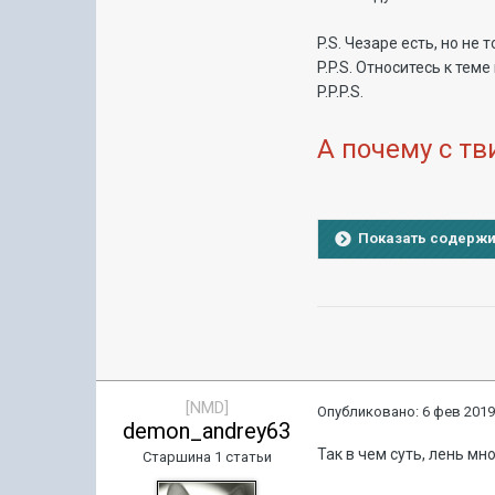
P.S. Чезаре есть, но не 
P.P.S. Относитесь к теме
P.P.P.S.
А почему с т
Показать содерж
[NMD]
Опубликовано:
6 фев 2019
demon_andrey63
Так в чем суть, лень мн
Старшина 1 статьи