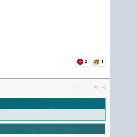
2
1
Жалоба
#3