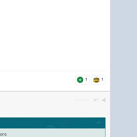
1
1
Жалоба
#7
того