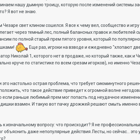
минаем нашу дымную троицу, которую после изменений системы засв
то? Я вот не знаю.
м Чезаре свет клином сошелся. Я все к чему вел, сообщество и игру
егает через темный лес, полный балансных правок и любителей сы
ансим по полной старый прем пятого уровня, который по популярно
ешками!
Еще раз, игроки на взводе и ежедневно "хлопают две
тор Николай 1, которого нет в продаже, но который также, как и 
ально круче по статистике по всем срезам игорков), но именно Чез
и это настолько острая проблема, что требует сиюминутного реше
положить, что такое действие приведет к огромной волне негодов
о если раньше любимый прем мог попасть под неудачное изменени
дишки взамен. И такую вот пачку дрожжей решают смыть именно в 
сь к изначальному вопросу: что происходит? Я не профессиональны
г объяснить даже непопулярные действия Лесты, но сейчас... это 
го?