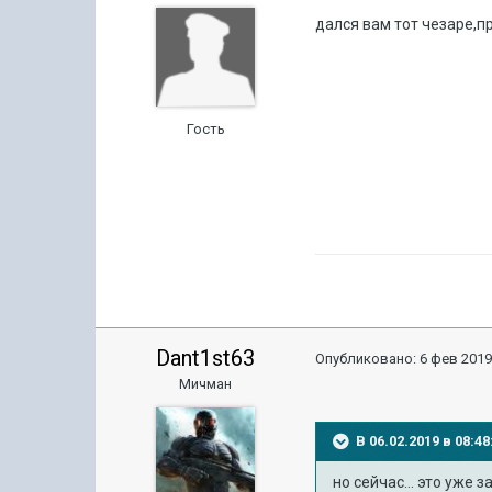
дался вам тот чезаре,п
Гость
Dant1st63
Опубликовано:
6 фев 2019
Мичман
В 06.02.2019 в 08:
но сейчас... это уже 