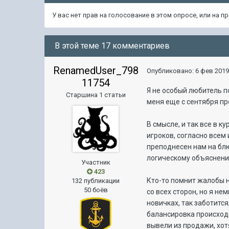
У вас нет прав на голосование в этом опросе, или на 
В этой теме 17 комментариев
RenamedUser_798
Опубликовано:
6 фев 2019
11754
Я не особый любитель п
Старшина 1 статьи
меня еще с сентября пр
В смысле, и так все в 
игроков, согласно всем
преподнесен нам на блю
логическому объяснению
Участник
423
Кто-то помнит жалобы на
132 публикации
50 боёв
со всех сторон, но я не
новичках, так заботится
балансировка происходи
вывели из продажи, хот