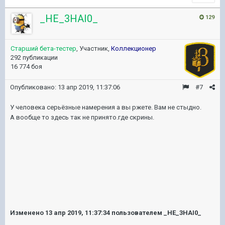
_HE_3HAI0_
129
Старший бета-тестер
, Участник,
Коллекционер
292 публикации
16 774 боя
Опубликовано:
13 апр 2019, 11:37:06
#7
У человека серьёзные намерения а вы ржете. Вам не стыдно.
А вообще то здесь так не принято.где скрины.
Изменено
13 апр 2019, 11:37:34
пользователем _HE_3HAI0_