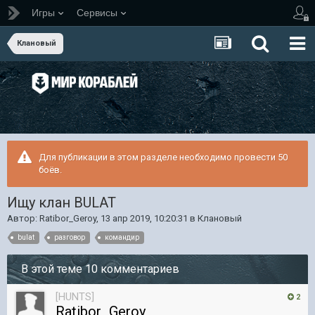
Игры
Сервисы
Клановый
Для публикации в этом разделе необходимо провести 50
боёв.
Ищу клан BULAT
Автор:
Ratibor_Geroy
,
13 апр 2019, 10:20:31
в
Клановый
bulat
разговор
командир
В этой теме 10 комментариев
[HUNTS]
2
Ratibor_Geroy