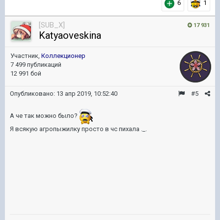
6
1
[SUB_X]
17 931
Katyaoveskina
Участник,
Коллекционер
7 499 публикаций
12 991 бой
Опубликовано:
13 апр 2019, 10:52:40
#5
А че так можно было?
Я всякую агропыжилку просто в чс пихала ._.