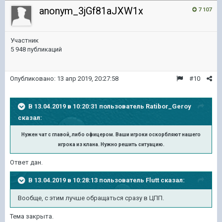
anonym_3jGf81aJXW1x
7 107
Участник
5 948 публикаций
Опубликовано:
13 апр 2019, 20:27:58
#10
В 13.04.2019 в 10:20:31 пользователь
Ratibor_Geroy
сказал:
Нужен чат с главой, либо офицером. Ваши игроки оскорбляют нашего
игрока из клана. Нужно решить ситуацию.
Ответ дан.
В 13.04.2019 в 10:28:13 пользователь
Flutt
сказал:
Вообще, с этим лучше обращаться сразу в ЦПП.
Тема закрыта.