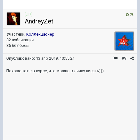
[JP]
73
AndreyZet
Участник,
Коллекционер
32 публикации
35 667 боёв
Опубликовано:
13 апр 2019, 13:55:21
#9
Похоже тс не в курсе, что можно в личку писать)))