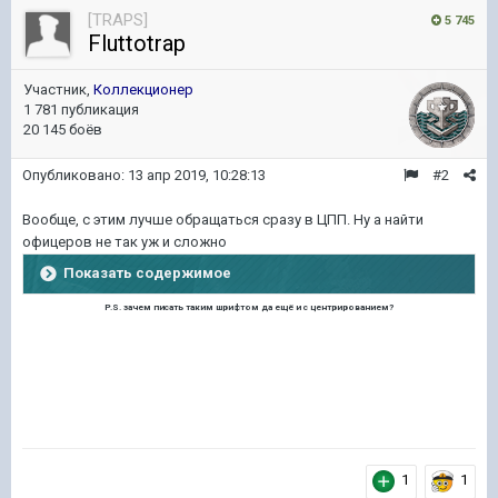
[TRAPS]
5 745
Fluttotrap
Участник,
Коллекционер
1 781 публикация
20 145 боёв
Опубликовано:
13 апр 2019, 10:28:13
#2
Вообще, с этим лучше обращаться сразу в ЦПП. Ну а найти
офицеров не так уж и сложно
Показать содержимое
P.S. зачем писать таким шрифтом да ещё и с центрированием?
1
1