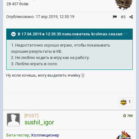
28 457 боёв
Опубликовано:
17 апр 2019, 12:53:19
#5
В 17.04.2019 в 12:35:35 пользователь
krolmax
сказал:
1. Недостаточно хорошо играю, чтобы показывать
хорошие результаты в КБ.
2. Не люблю ходить в игру как на работу.
3. Люблю играть в соло.
Ну если хочешь, могу выделить ячейку ))
1
[POST]
788
sushil_igor
Бета-тестер
,
Коллекционер