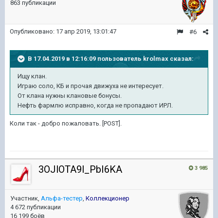
863 публикации
Опубликовано:
17 апр 2019, 13:01:47
#6
В 17.04.2019 в 12:16:09 пользователь
krolmax
сказал:
Ищу клан.
Играю соло, КБ и прочая движуха не интересует.
От клана нужны клановые бонусы.
Нефть фармлю исправно, когда не пропадают ИРЛ.
Коли так - добро пожаловать. [POST].
3OJlOTA9l_PbI6KA
3 985
Участник,
Альфа-тестер
,
Коллекционер
4 672 публикации
16 199 боёв