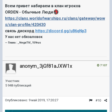
Всем привет набираем в клан игроков
ORDEN - Обычные Люди
https://clans.worldofwarships.ru/clans/gateway/wow
s/clan-profile/420430
связь дискорд
https://discord.gg/u86qNp3
У нас нет обязаловок
—
Глава :
_NegaTiV_159rus
anonym_3jGf81aJXW1x
7 107
Участник
5 948 публикаций
Опубликовано:
9 май 2019, 17:20:27
#10