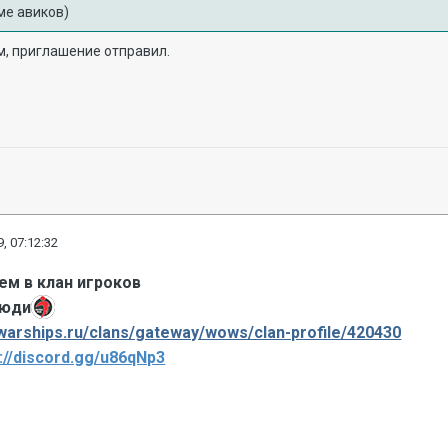
ме авиков)
ам, приглашение отправил.
, 07:12:32
ем в клан игроков
Люди
fwarships.ru/clans/gateway/wows/clan-profile/420430
://discord.gg/u86qNp3