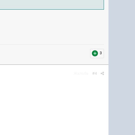
3
Жалоба
#4