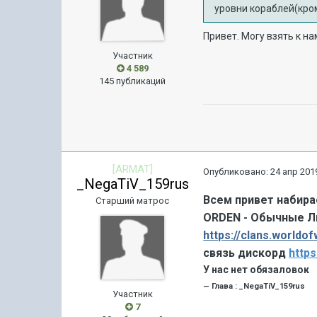
уровни кораблей(кро
Привет. Могу взять к н
Участник
4 589
145 публикаций
[ARMAT]
Опубликовано:
24 апр 2019
_NegaTiV_159rus
Всем привет набира
Старший матрос
ORDEN - Обычные 
https://clans.worldo
связь дискорд
https
У нас нет обязаловок
—
Глава :
_NegaTiV_159rus
Участник
7