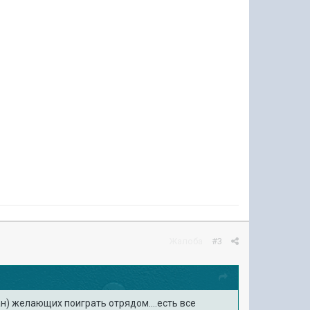
Жалоба
#3
ан) желающих поиграть отрядом....есть все