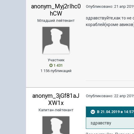
anonym_Myj2rIhc0
Опубликовано:
21 апр 2019
hCW
здравствуйте,как то не
Младший лейтенант
кораблей(кроме авиков
Участник
1 431
1 156 публикаций
anonym_3jGf81aJ
Опубликовано:
22 апр 2019
XW1x
Капитан-лейтенант
В 21.04.2019 в 14:
здравству