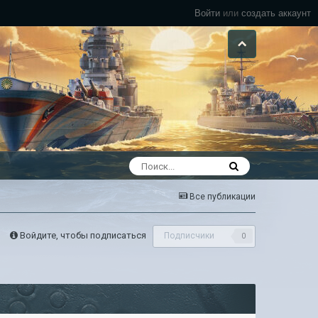
Войти
или
создать аккаунт
Все публикации
Войдите, чтобы подписаться
Подписчики
0