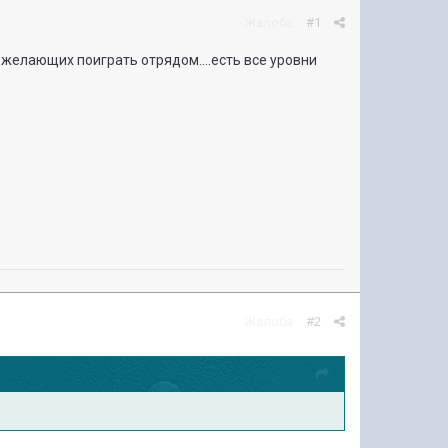
Жалоба
#1
 желающих поиграть отрядом....есть все уровни
Жалоба
#2