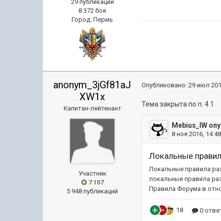
29 публикаций
8 372 боя
Город
:
Пермь
anonym_3jGf81aJ
Опубликовано:
29 июл 201
XW1x
Тема закрыта по п. 4.1
Капитан-лейтенант
Участник
7 107
5 948 публикаций