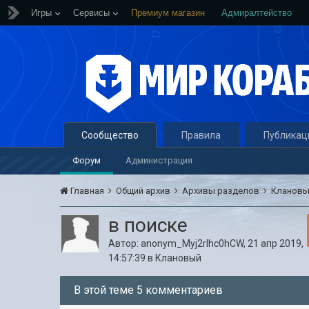
Игры
Сервисы
Премиум магазин
Адмиралтейство
Сообщество
Правила
Публикац
Форум
Администрация
Главная
Общий архив
Архивы разделов
Кланов
в поиске
Автор:
anonym_Myj2rIhc0hCW
,
21 апр 2019,
14:57:39
в
Клановый
В этой теме 5 комментариев