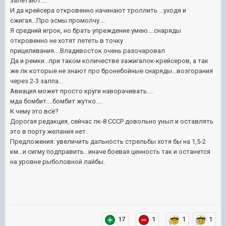
залетают....
И да крейсера откровенно начинают троллить ...уходя и
сжигая...Про эсмы промолчу....
Я средний игрок, но брать упреждение умею....снаряды
откровенно не хотят лететь в точку
прицеливания....Владивосток очень разочаровал
Да и ремки...при таком количестве зажигалок-крейсеров, а так
же лк которые не знают про бронебойные снаряды...возгорания
через 2-3 залпа...
Авиация может просто круги наворачивать....
мда бомбит....бомбит жутко....
К чему это всё?
Дорогая редакция, сейчас лк-8 СССР довольно уныл и оставлять
это в порту желания нет.
Предложения: увеличить дальность стрельбы хотя бы на 1,5-2
км...и сигму подправить...иначе боевая ценность так и останется
на уровне рыболовной лайбы.
17
1
1
1