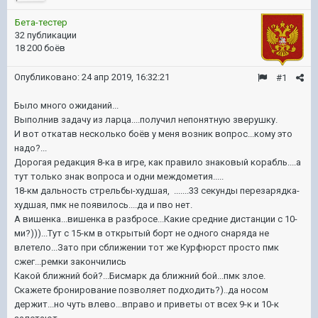
Бета-тестер
32 публикации
18 200 боёв
Опубликовано:
24 апр 2019, 16:32:21
#1
Было много ожиданий...
Выполнив задачу из ларца....получил непонятную зверушку.
И вот откатав несколько боёв у меня возник вопрос...кому это
надо?...
Дорогая редакция 8-ка в игре, как правило знаковый корабль....а
тут только знак вопроса и одни междометия.....
18-км дальность стрельбы-худшая, .......33 секунды перезарядка-
худшая, пмк не появилось....да и пво нет.
А вишенка...вишенка в разбросе...Какие средние дистанции с 10-
ми?)))...Тут с 15-км в открытый борт не одного снаряда не
влетело...Зато при сближении тот же Курфюрст просто пмк
сжег...ремки закончились
Какой ближний бой?...Бисмарк да ближний бой...пмк злое.
Скажете бронирование позволяет подходить?)..да носом
держит...но чуть влево...вправо и приветы от всех 9-к и 10-к