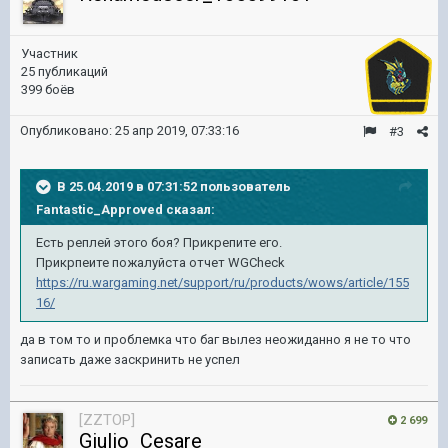
Участник
25 публикаций
399 боёв
Опубликовано:
25 апр 2019, 07:33:16
#3
В 25.04.2019 в 07:31:52 пользователь
Fantastic_Approved
сказал:
Есть реплей этого боя? Прикрепите его.
Прикрпеите пожалуйста отчет WGCheck
https://ru.wargaming.net/support/ru/products/wows/article/155
16/
да в том то и проблемка что баг вылез неожиданно я не то что
записать даже заскринить не успел
[ZZTOP]
2 699
Giulio_Cesare