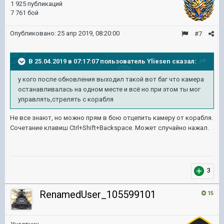
1 925 публикаций
7 761 бой
Опубликовано:
25 апр 2019, 08:20:00
#7
В 25.04.2019 в 07:17:07 пользователь
Yliesen
сказал:
у кого после обновления выходил такой вот баг что камера
останавливалась на одном месте и всё но при этом ты мог
управлять,стрелять с корабля
Не все знают, но можно прям в бою отцепить камеру от корабля.
Сочетание клавиш Ctrl+Shift+Backspace. Может случайно нажал.
3
RenamedUser_105599101
15