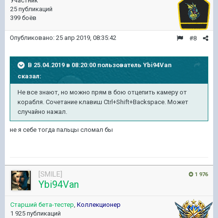
Участник
25 публикаций
399 боёв
Опубликовано:
25 апр 2019, 08:35:42
#8
В 25.04.2019 в 08:20:00 пользователь
Ybi94Van
сказал:
Не все знают, но можно прям в бою отцепить камеру от
корабля. Сочетание клавиш Ctrl+Shift+Backspace. Может
случайно нажал.
не я себе тогда пальцы сломал бы
[SMILE]
1 976
Ybi94Van
Старший бета-тестер
,
Коллекционер
1 925 публикаций