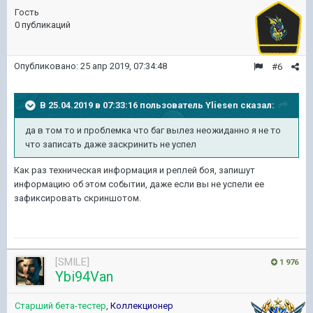
Гость
0 публикаций
Опубликовано:
25 апр 2019, 07:34:48
#6
В 25.04.2019 в 07:33:16 пользователь
Yliesen
сказал:
да в том то и проблемка что баг вылез неожиданно я не то
что записать даже заскринить не успел
Как раз техническая информация и реплей боя, запишут
информацию об этом событии, даже если вы не успели ее
зафиксировать скриншотом.
[SMILE]
1 976
Ybi94Van
Старший бета-тестер
,
Коллекционер