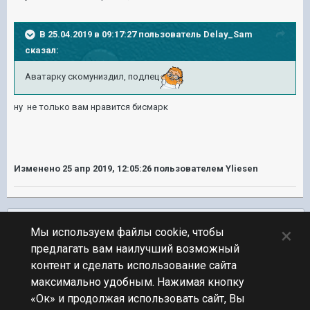
В 25.04.2019 в 09:17:27 пользователь
Delay_Sam
сказал:
Аватарку скомуниздил, подлец
ну не только вам нравится бисмарк
Изменено
25 апр 2019, 12:05:26
пользователем Yliesen
Подписчики
0
×
Мы используем файлы cookie, чтобы
предлагать вам наилучший возможный
ПЕРЕЙТИ К СПИСКУ ТЕМ
контент и сделать использование сайта
Обсуждение Мира Кораблей
максимально удобным. Нажимая кнопку
«Ок» и продолжая использовать сайт, Вы