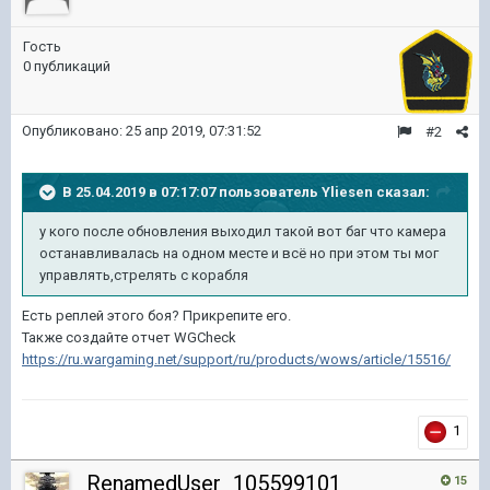
Гость
0 публикаций
Опубликовано:
25 апр 2019, 07:31:52
#2
В 25.04.2019 в 07:17:07 пользователь
Yliesen
сказал:
у кого после обновления выходил такой вот баг что камера
останавливалась на одном месте и всё но при этом ты мог
управлять,стрелять с корабля
Есть реплей этого боя? Прикрепите его.
Также создайте отчет WGCheck
https://ru.wargaming.net/support/ru/products/wows/article/15516/
1
RenamedUser_105599101
15