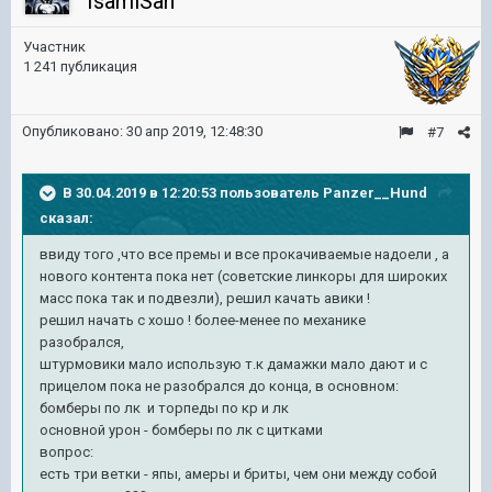
IsamiSan
Участник
1 241 публикация
Опубликовано:
30 апр 2019, 12:48:30
#7
В 30.04.2019 в 12:20:53 пользователь
Panzer__Hund
сказал:
ввиду того ,что все премы и все прокачиваемые надоели , а
нового контента пока нет (советские линкоры для широких
масс пока так и подвезли), решил качать авики !
решил начать с хошо ! более-менее по механике
разобрался,
штурмовики мало использую т.к дамажки мало дают и с
прицелом пока не разобрался до конца, в основном:
бомберы по лк и торпеды по кр и лк
основной урон - бомберы по лк с цитками
вопрос:
есть три ветки - япы, амеры и бриты, чем они между собой