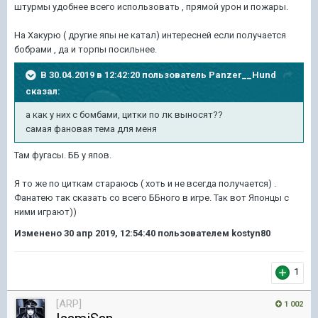
штурмы удобнее всего использовать , прямой урон и пожары.
На Хакурю ( другие япы не катал) интересней если получается
бобрами , да и торпы посильнее.
В 30.04.2019 в 12:42:20 пользователь
Panzer__Hund
сказал:
а как у них с бомбами, цитки по лк выносят??
самая фановая тема для меня
Там фугасы. ББ у япов.
Я то же по циткам стараюсь ( хоть и не всегда получается) .
Фанатею так сказать со всего ББного в игре. Так вот Японцы с
ними играют))
Изменено
30 апр 2019, 12:54:40
пользователем kostyn80
1
[ARP]
1 002