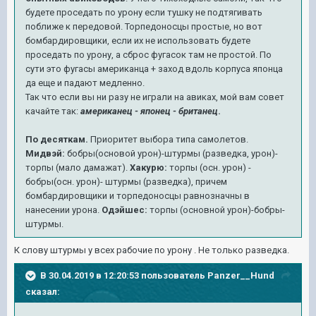
будете проседать по урону если тушку не подтягивать
поближе к передовой. Торпедоносцы простые, но вот
бомбардировщики, если их не использовать будете
проседать по урону, а сброс фугасок там не простой. По
сути это фугасы американца + заход вдоль корпуса японца
да еще и падают медленно.
Так что если вы ни разу не играли на авиках, мой вам совет
качайте так:
американец - японец - британец
.
По десяткам.
Приоритет выбора типа самолетов.
Мидвэй:
бобры(основой урон)-штурмы (разведка, урон)-
торпы (мало дамажат).
Хакурю:
торпы (осн. урон) -
бобры(осн. урон)- штурмы (разведка), причем
бомбардировщики и торпедоносцы равнозначны в
нанесении урона.
Одэйшес:
торпы (основной урон)-бобры-
штурмы.
К слову штурмы у всех рабочие по урону . Не только разведка.
В 30.04.2019 в 12:20:53 пользователь
Panzer__Hund
сказал: