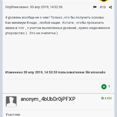
Опубликовано:
30 апр 2019, 14:32:36
#19
4 уровень вообще ни о чем ! Только ,что бы получить основы .
Как минимум 8 надо , любой нации . Кстати , чтобы прокачать
авики в топ , с учетом выпиленных уровней , нужно недюжинное
упоровство ) . Это не очепятка )
Изменено
30 апр 2019, 14:53:53
пользователем Skramasaks
1
anonym_4bUbDr0jPFXP
4 332
Участник