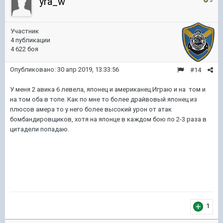
yra_w
3
Участник
4 публикации
4 622 боя
Опубликовано:
30 апр 2019, 13:33:56
#14
У меня 2 авика 6 левела, японец и американец.Играю и на том и
на том оба в топе. Как по мне то более драйвовый японец из
плюсов амера то у него более высокий урон от атак
бомбандировщиков, хотя на японце в каждом бою по 2-3 раза в
цитадели попадаю.
1