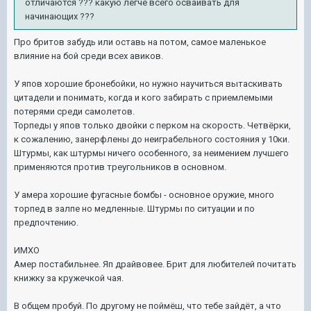
отличаются ??? какую легче всего осваивать для
начинающих ???
Про бритов забудь или оставь на потом, самое маленькое
влияние на бой среди всех авиков.
У япов хорошие бронебойки, но нужно научиться вытаскивать
цитадели и понимать, когда и кого забирать с приемлемыми
потерями среди самолетов.
Торпеды у япов только двойки с перком на скорость. Четвёрки,
к сожалению, занерфлены до неиграбельного состояния у 10ки.
Штурмы, как штурмы ничего особенного, за неимением лучшего
применяются против треугольников в основном.
У амера хорошие фугасные бомбы - основное оружие, много
торпед в залпе но медленные. Штурмы по ситуации и по
предпочтению.
ИМХО
Амер постабильнее. Яп драйвовее. Брит для любителей почитать
книжку за кружечкой чая.
В общем пробуй. По другому не поймёш, что тебе зайдёт, а что