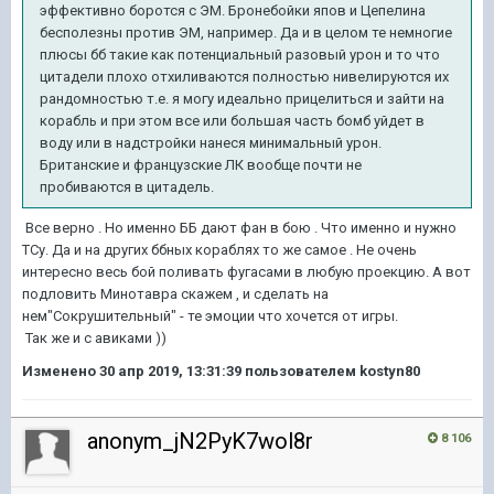
эффективно боротся с ЭМ. Бронебойки япов и Цепелина
бесполезны против ЭМ, например. Да и в целом те немногие
плюсы бб такие как потенциальный разовый урон и то что
цитадели плохо отхиливаются полностью нивелируются их
рандомностью т.е. я могу идеально прицелиться и зайти на
корабль и при этом все или большая часть бомб уйдет в
воду или в надстройки нанеся минимальный урон.
Британские и французские ЛК вообще почти не
пробиваются в цитадель.
Все верно . Но именно ББ дают фан в бою . Что именно и нужно
ТСу. Да и на других ббных кораблях то же самое . Не очень
интересно весь бой поливать фугасами в любую проекцию. А вот
подловить Минотавра скажем , и сделать на
нем"Сокрушительный" - те эмоции что хочется от игры.
Так же и с авиками ))
Изменено
30 апр 2019, 13:31:39
пользователем kostyn80
anonym_jN2PyK7wol8r
8 106