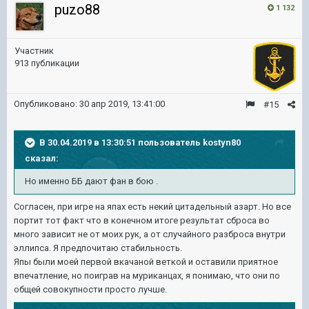
puzo88
1 132
Участник
913 публикации
Опубликовано:
30 апр 2019, 13:41:00
#15
В 30.04.2019 в 13:30:51 пользователь
kostyn80
сказал:
Но именно ББ дают фан в бою .
Согласен, при игре на япах есть некий цитадельный азарт. Но все
портит тот факт что в конечном итоге результат сброса во
много зависит не от моих рук, а от случайного разброса внутри
эллипса. Я предпочитаю стабильность.
Япы были моей первой вкачаной веткой и оставили приятное
впечатление, но поиграв на муриканцах, я понимаю, что они по
общей совокупности просто лучше.