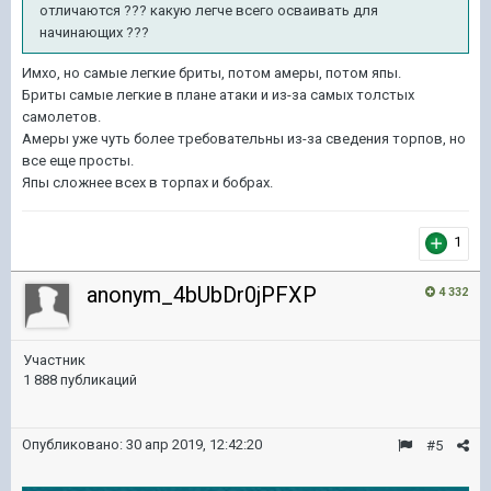
отличаются ??? какую
легче всего осваивать для
начинающих ???
Имхо, но самые легкие бриты, потом амеры, потом япы.
Бриты самые легкие в плане атаки и из-за самых толстых
самолетов.
Амеры уже чуть более требовательны из-за сведения торпов, но
все еще просты.
Япы сложнее всех в торпах и бобрах.
1
anonym_4bUbDr0jPFXP
4 332
Участник
1 888 публикаций
Опубликовано:
30 апр 2019, 12:42:20
#5