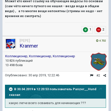
Может кто кинет ссылку на обучающие видосы по основам
(сам чёто ничего путного не нашел - везде вода в общем
виде) , а то многие вещи непонятны (стримы не надо - нет
времени их смотреть)
1
2
[PEPE]
4 702
Kranmer
Коллекционер
,
Коллекционер
,
Коллекционер
10 826 публикаций
13 498 боёв
Опубликовано:
30 апр 2019, 12:22:46
#2
В 30.04.2019 в 12:20:53 пользователь
Panzer__Hund
сказал:
какую легче всего осваивать для начинающих ???