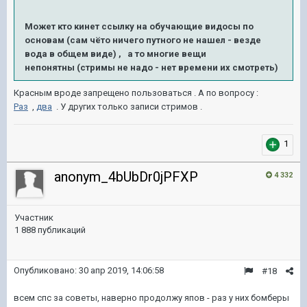
Может кто кинет ссылку на обучающие видосы по
основам (сам чёто ничего путного не нашел - везде
вода в общем виде) , а то многие вещи
непонятны (стримы не надо - нет времени их смотреть)
Красным вроде запрещено пользоваться . А по вопросу
:
Раз
,
два
. У других только записи стримов .
1
anonym_4bUbDr0jPFXP
4 332
Участник
1 888 публикаций
Опубликовано:
30 апр 2019, 14:06:58
#18
всем спс за советы, наверно продолжу япов - раз у них бомберы