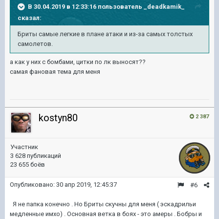
В 30.04.2019 в 12:33:16 пользователь
_deadkamik_
сказал:
Бриты самые легкие в плане атаки и из-за самых толстых
самолетов.
а как у них с бомбами, цитки по лк выносят??
самая фановая тема для меня
kostyn80
2 387
Участник
3 628 публикаций
23 655 боёв
Опубликовано:
30 апр 2019, 12:45:37
#6
Я не папка конечно . Но Бриты скучны для меня ( эскадрильи
медленные имхо) . Основная ветка в боях - это амеры . Бобры и