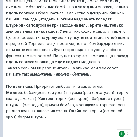
зашли на цель самолетами. Сложнее ну и дамажнее
японец
-
очень злые бронебойные бомбы, но и заход ими сложен, только
вдоль корпуса. Сбрасываться надо четко в центр или ближе к
башням, там где цитадель. В общем надо уметь попадать.
Штурмовики подубовее при заходе на цель.
Британец только
для опытных авиководов
. У него тихоходные самоли, так что
будете проседать по урону если тушку не подтягивать поближе к
передовой. Торпедоносцы простые, но вот бомбардировщики,
если их не использовать будете проседать по урону, а сброс
фугасок там не простой. По сути это фугасы американца + заход
вдоль корпуса японца да еще и падают медленно.
Так что если вы ни разу не играли на авиках, мой вам совет
качайте так:
американец - японец - британец
.
По десяткам.
Приоритет выбора типа самолетов.
Мидвэй:
бобры(основой урон)-штурмы (разведка, урон)- торпы
(мало дамажат).
Хакурю:
торпы (осн. урон) - бобры(осн. урон)-
штурмы (разведка), причем бомбардировщики и торпедоносцы
равнозначны в нанесении урона.
Одэйшес:
торпы (основной
урон)-бобры-штурмы.
2