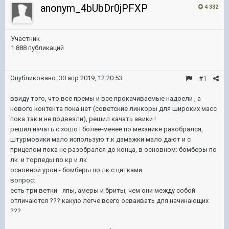
anonym_4bUbDr0jPFXP
4 332
Участник
1 888 публикаций
Опубликовано:
30 апр 2019, 12:20:53
#1
ввиду того, что все премы и все прокачиваемые надоели , а
нового контента пока нет (советские линкоры для широких масс
пока так и не подвезли), решил качать авики !
решил начать с хошо ! более-менее по механике разобрался,
штурмовики мало использую т.к дамажки мало дают и с
прицелом пока не разобрался до конца, в основном: бомберы по
лк и торпеды по кр и лк
основной урон - бомберы по лк с цитками
вопрос:
есть три ветки - япы, амеры и бриты, чем они между собой
отличаются ??? какую легче всего осваивать для начинающих
???