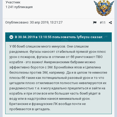
Участник
1 241 публикация
Опубликовано:
30 апр 2019, 13:21:27
#11
В 30.04.2019 в 13:10:55 пользователь
lyfleysu
сказал:
У бб бомб слишком много минусов. Они слишком
рандомные. Фугасы наносят стабильный прямой урон плюс
урон с пожаров, фугасы в отличии от бб уничтожают ПВО
корабля - это важно! Американскими бабрами можно
эффективно боротся с ЭМ. Бронебойки япов и Цепелина
бесполезны против ЭМ, например. Да и в целом те немногие
плюсы бб такие как потенциальный разовый урон и то что
цитадели плохо отхиливаются полностью нивелируются их
рандомностью т.е. я могу идеально прицелиться и зайти на
корабль и при этом все или большая часть бомб уйдет в
воду или в надстройки нанеся минимальный урон.
Британские и французские ЛК вообще почти не
пробиваются в цитадель.