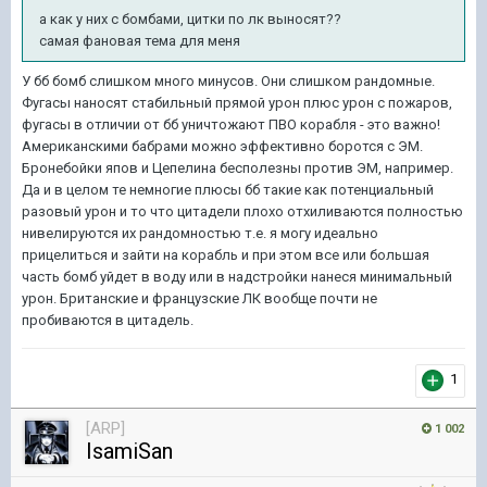
а как у них с бомбами, цитки по лк выносят??
самая фановая тема для меня
У бб бомб слишком много минусов. Они слишком рандомные.
Фугасы наносят стабильный прямой урон плюс урон с пожаров,
фугасы в отличии от бб уничтожают ПВО корабля - это важно!
Американскими бабрами можно эффективно боротся с ЭМ.
Бронебойки япов и Цепелина бесполезны против ЭМ, например.
Да и в целом те немногие плюсы бб такие как потенциальный
разовый урон и то что цитадели плохо отхиливаются полностью
нивелируются их рандомностью т.е. я могу идеально
прицелиться и зайти на корабль и при этом все или большая
часть бомб уйдет в воду или в надстройки нанеся минимальный
урон. Британские и французские ЛК вообще почти не
пробиваются в цитадель.
1
[ARP]
1 002
IsamiSan