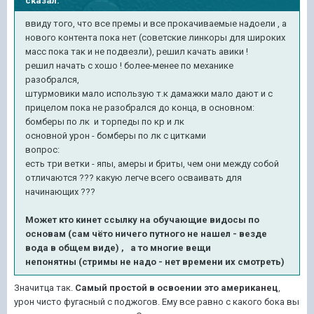
сказал:
ввиду того, что все премы и все прокачиваемые надоели , а
нового контента пока нет (советские линкоры для широких
масс пока так и не подвезли), решил качать авики !
решил начать с хошо ! более-менее по механике
разобрался,
штурмовики мало использую т.к дамажки мало дают и с
прицелом пока не разобрался до конца, в основном:
бомберы по лк и торпеды по кр и лк
основной урон - бомберы по лк с цитками
вопрос:
есть три ветки - япы, амеры и бриты, чем они между собой
отличаются ??? какую легче всего осваивать для
начинающих ???
Может кто кинет ссылку на обучающие видосы по
основам (сам чёто ничего путного не нашел - везде
вода в общем виде) , а то многие вещи
непонятны (стримы не надо - нет времени их смотреть)
Значитца так.
Самый простой в освоении это американец
,
урон чисто фугасный с поджогов. Ему все равно с какого бока вы