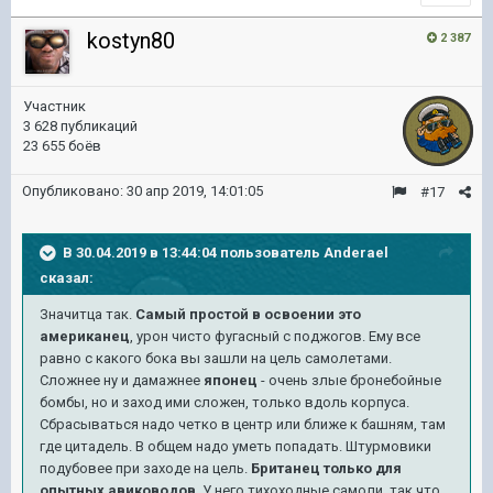
kostyn80
2 387
Участник
3 628 публикаций
23 655 боёв
Опубликовано:
30 апр 2019, 14:01:05
#17
В 30.04.2019 в 13:44:04 пользователь
Anderael
сказал:
Значитца так.
Самый простой в освоении это
американец
, урон чисто фугасный с поджогов. Ему все
равно с какого бока вы зашли на цель самолетами.
Сложнее ну и дамажнее
японец
- очень злые бронебойные
бомбы, но и заход ими сложен, только вдоль корпуса.
Сбрасываться надо четко в центр или ближе к башням, там
где цитадель. В общем надо уметь попадать. Штурмовики
подубовее при заходе на цель.
Британец только для
опытных авиководов
. У него тихоходные самоли, так что