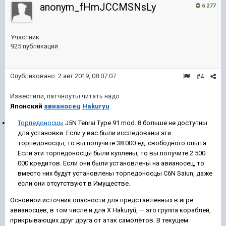
anonym_fHmJCCMSNsLy
6 277
Участник
925 публикаций
Опубликовано:
2 авг 2019, 08:07:07
#4
Известили, патчноуты читать надо
Японский
авианосец
Hakuryu
Торпедоносцы
J5N Tenrai Type 91 mod. 8 больше не доступны
для установки. Если у вас были исследованы эти
торпедоносцы, то вы получите 38 000 ед. свободного опыта.
Если эти торпедоносцы были куплены, то вы получите 2 500
000 кредитов. Если они были установлены на авианосец, то
вместо них будут установлены торпедоносцы C6N Saiun, даже
если они отсутствуют в Имуществе.
Основной источник опасности для представленных в игре
авианосцев, в том числе и для X Hakuryū, — это группа кораблей,
прикрывающих друг друга от атак самолётов. В текущем