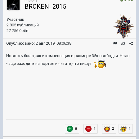
[-GG-]
5 724
BROKEN_2015
Участник
2 805 публикаций
27 756 боёв
Опубликовано:
2 авг 2019, 08:06:38
#3
Новость была,как и компенсация в размере 35к свободки. Надо
чаще заходить на портал и читать,что пишут
8
1
2
1