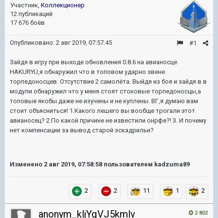
Участник,
Коллекционер
12 публикаций
17 676 боёв
Опубликовано:
2 авг 2019, 07:57:45
#1
Зайдя в игру при выходе обновления 0.8.6 на авианосце
HAKURYU,я обнаружил что в топовом ударно звене
торпедоносцев. Отсутствие 2 самолёта. Выйдя из боя и зайдя в в
модули обнаружил что у меня стоят стоковые торпедоносцы,а
топовые якобы даже не изучены и не куплены. ВГ,я думаю вам
стоит объясниться! 1.Какого лешего вы вообще трогали этот
авианосец? 2.По какой причине не известили онрфе?! 3. И почему
нет компенсации за вывод старой эскадрильи?
Изменено
2 авг 2019, 07:58:58
пользователем kadzuma89
2
2
11
1
2
anonym_kljYqVJ5kmlv
2 802