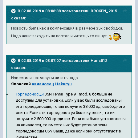
В 02.08.2019 в 08:06:38 пользователь
BROKEN_2015
сказал:
Новость была,как и компенсация в размере 35к свободки.
Надо чаще заходить на портал и читать,что пишут
В 02.08.2019 в 08:07:07 пользователь
Hans012
сказал:
Известили, патчноуты читать надо
Японский
авианосец
Hakuryu
Торпедоносцы
J5N Tenrai Type 91 mod. 8 больше не
доступны для установки. Если у вас были исследованы
эти торпедоносцы, то вы получите 38 000 ед. свободного
опыта. Если эти торпедоносцы были куплены, то вы
получите 2 500 000 кредитов. Если они были установлены
на авианосец, то вместо них будут установлены
торпедоносцы C6N Saiun, даже если они отсутствуют в
Имуществе.