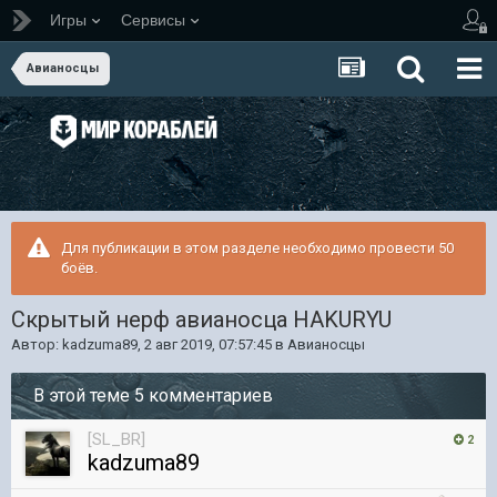
Игры
Сервисы
Авианосцы
Для публикации в этом разделе необходимо провести 50
боёв.
Скрытый нерф авианосца HAKURYU
Автор:
kadzuma89
,
2 авг 2019, 07:57:45
в
Авианосцы
В этой теме 5 комментариев
[SL_BR]
2
kadzuma89