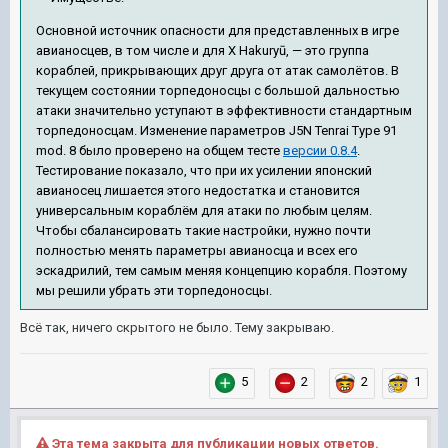
Основной источник опасности для представленных в игре
авианосцев, в том числе и для X Hakuryū, — это группа
кораблей, прикрывающих друг друга от атак самолётов. В
текущем состоянии торпедоносцы с большой дальностью
атаки значительно уступают в эффективности стандартным
торпедоносцам. Изменение параметров J5N Tenrai Type 91
mod. 8 было проверено на общем тесте
версии 0.8.4
.
Тестирование показало, что при их усилении японский
авианосец лишается этого недостатка и становится
универсальным кораблём для атаки по любым целям.
Чтобы сбалансировать такие настройки, нужно почти
полностью менять параметры авианосца и всех его
эскадрилий, тем самым меняя концепцию корабля. Поэтому
мы решили убрать эти торпедоносцы.
Всё так, ничего скрытого не было. Тему закрываю.
5
2
2
1
Эта тема закрыта для публикации новых ответов.