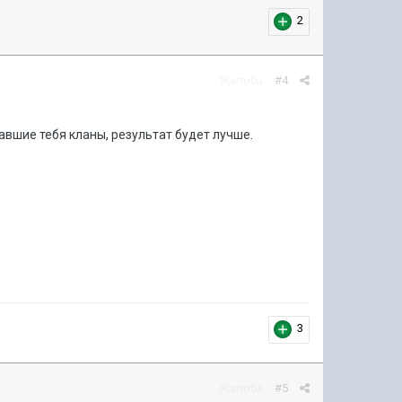
2
Жалоба
#4
авшие тебя кланы, результат будет лучше.
3
Жалоба
#5