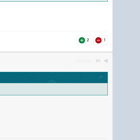
2
1
Жалоба
#3