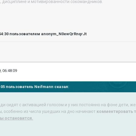
у, дисциплине и мотивированности сокомандников.
54:30
пользователем anonym_N0ewQrRnqrJt
, 06:48:09
36:05 пользователь
Neifmann
сказал:
и сидят с активацией голосом и у них постоянно на фоне дети, жен
ы, особенно из числа ушедших на дно начинают
комментировать т
бы остановится.