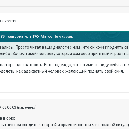
, 07:32:12
21:35 пользователь
TAXlMarseille
сказал:
лись . Просто читал ваши диалоги с ним , что он хочет поднять сво
олибо . Зачем такой человек , который сам себе приятный играет на
нал про адекватность. Есть надежда, что он имел в виду себя, а т
долеть, как адекватный человек, желающий поднять свой скил.
, 08:00:03
(изменено)
в в бою:
 пытаешься следить за картой и ориентироваться в сложной ситуац