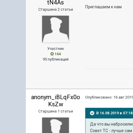
tN4As
Приглашаем к нам
Старшина 2 статьи
Участник
164
95 публикаций
anonym_iBLqFx0o
Опубликовано:
16 авг 2019
KsZw
Старшина 1 статьи
В 16.08.2019 в 07:
Да что вы набросилис
Совет ТС - лучше сам