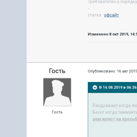
Требователен к порядк
-
статка:
офсайт
Изменено
8 окт 2019, 14:
Гость
Опубликовано:
16 авг 2019
В 16.08.2019 в 06:
Раздражает когда люд
Гость
Бесит когда тиммэйт
реагируют на прось
-