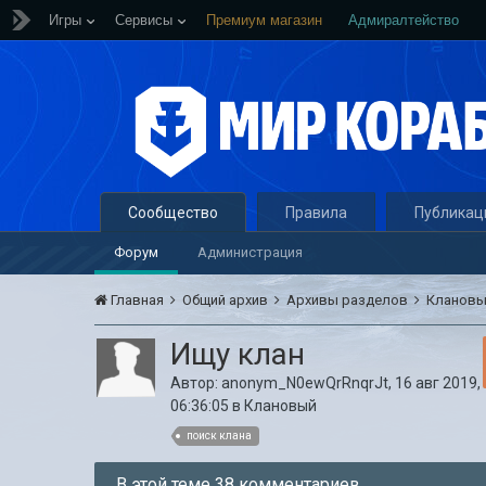
Игры
Сервисы
Премиум магазин
Адмиралтейство
Сообщество
Правила
Публикац
Форум
Администрация
Главная
Общий архив
Архивы разделов
Кланов
Ищу клан
Автор:
anonym_N0ewQrRnqrJt
,
16 авг 2019,
06:36:05
в
Клановый
поиск клана
В этой теме 38 комментариев