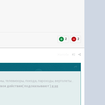
2
2
Жалоба
#2
ы, телевизоры, поезда, пароходы, вертолеты...
вои действия( подсказывают )
и не