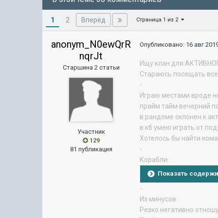
1
Вперёд
2
Страница 1 из 2
anonym_N0ewQrR
Опубликовано:
16 авг 2019
nqrJt
Ищу клан для АКТИВНОГ
Старшина 2 статьи
Стараюсь посещать все 
-
Играю местами вроде н
прайм тайм вечерний п
в рандоме склонен к а
в кб умею играть от по
Участник
Хотелось бы найти ком
129
-
81 публикация
Корабли:
Показать содерж
-
Из минусов:
Резко негативно отношу