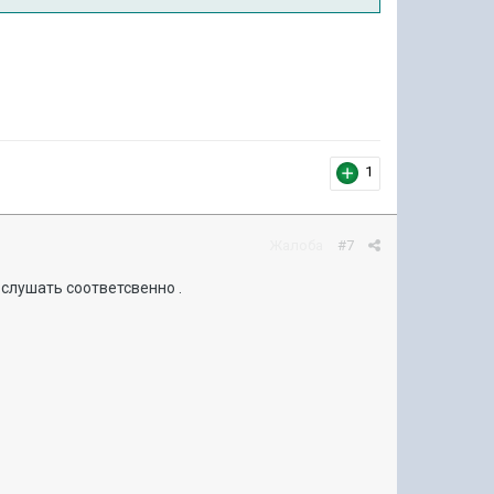
1
Жалоба
#7
 слушать соответсвенно .