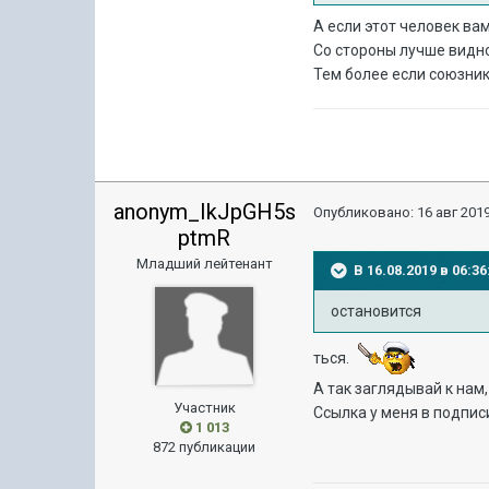
А если этот человек ва
Со стороны лучше видно
Тем более если союзни
anonym_IkJpGH5s
Опубликовано:
16 авг 2019
ptmR
Младший лейтенант
В 16.08.2019 в 06:
остановится
ться.
А так заглядывай к нам
Участник
Ссылка у меня в подпис
1 013
872 публикации