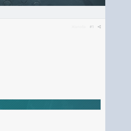
Жалоба
#1