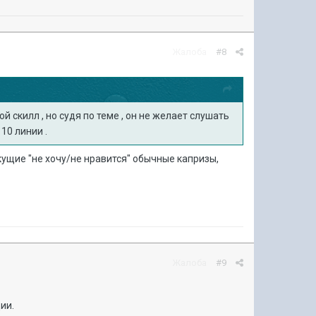
Жалоба
#8
й скилл , но судя по теме , он не желает слушать
 10 линии .
екущие "не хочу/не нравится" обычные капризы,
Жалоба
#9
ии.