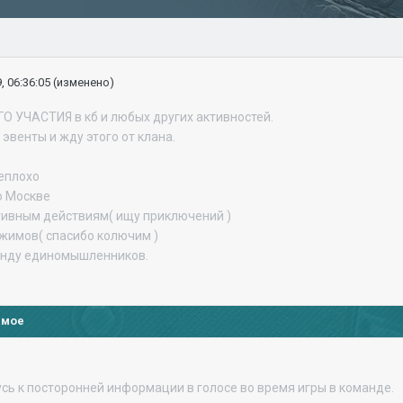
, 06:36:05
(изменено)
О УЧАСТИЯ в кб и любых других активностей.
эвенты и жду этого от клана.
еплохо
о Москве
ктивным действиям( ищу приключений )
джимов( спасибо колючим )
анду единомышленников.
имое
сь к посторонней информации в голосе во время игры в команде.