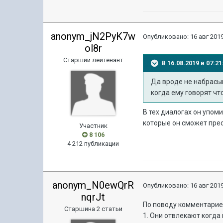
anonym_jN2PyK7w
Опубликовано:
16 авг 2019
ol8r
Старший лейтенант
В 16.08.2019 в 07:
Да вроде не набрасыва
когда ему говорят чт
В тех диалогах он упоми
которые он сможет прео
Участник
8 106
4 212 публикации
anonym_N0ewQrR
Опубликовано:
16 авг 2019
nqrJt
По поводу комментарие
Старшина 2 статьи
1. Они отвлекают когда