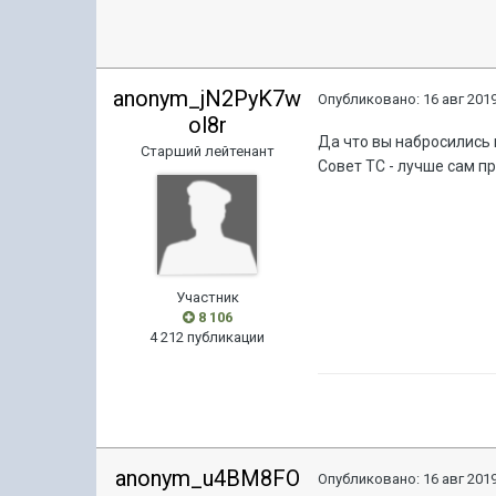
anonym_jN2PyK7w
Опубликовано:
16 авг 2019
ol8r
Да что вы набросились 
Старший лейтенант
Совет ТС - лучше сам п
Участник
8 106
4 212 публикации
anonym_u4BM8FO
Опубликовано:
16 авг 2019