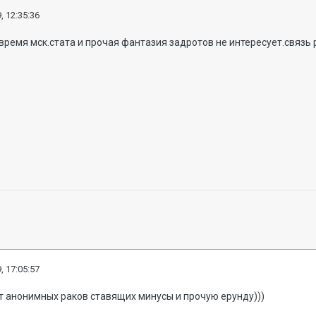
, 12:35:36
 время мск.стата и прочая фантазия задротов не интересует.связь 
, 17:05:57
т анонимных раков ставящих минусы и прочую ерунду)))