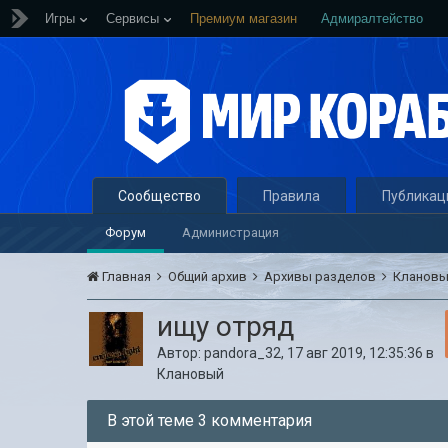
Игры
Сервисы
Премиум магазин
Адмиралтейство
Сообщество
Правила
Публикац
Форум
Администрация
Главная
Общий архив
Архивы разделов
Кланов
ищу отряд
Автор:
pandora_32
,
17 авг 2019, 12:35:36
в
Клановый
В этой теме 3 комментария