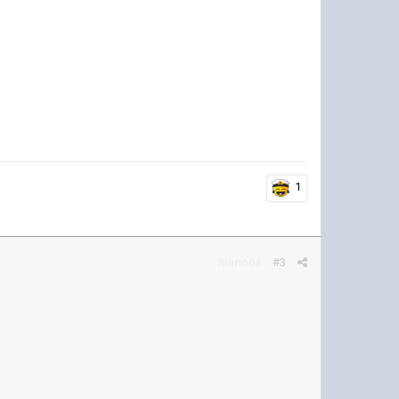
1
Жалоба
#3