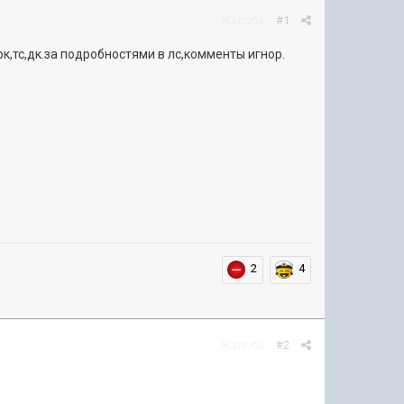
Жалоба
#1
рк,тс,дк.за подробностями в лс,комменты игнор.
2
4
Жалоба
#2