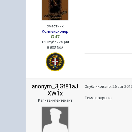
Участник
Коллекционер
47
150 публикаций
8 803 боя
anonym_3jGf81aJ
Опубликовано:
26 авг 2019
XW1x
Тема закрыта.
Капитан-лейтенант