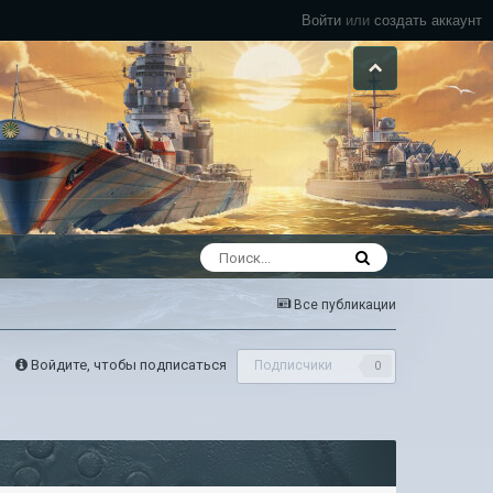
Войти
или
создать аккаунт
Все публикации
Войдите, чтобы подписаться
Подписчики
0