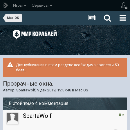
Игры
Сервисы
Mac OS
Для публикации в этом разделе необходимо провести 50
боёв.
Прозрачные окна.
Автор:
SpartaWolf
,
9 дек 2019, 19:57:48
в
Mac OS
В этой теме 4 комментария
SpartaWolf
2