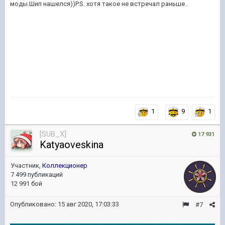
моды.Шип нашелся))P.S. хотя такое не встречал раньше..
1
9
1
[SUB_X]
17 931
Katyaoveskina
Участник,
Коллекционер
7 499 публикаций
12 991 бой
Опубликовано:
15 авг 2020, 17:03:33
#7