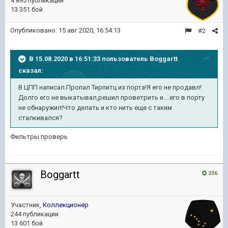
4 895 публикаций
13 351 бой
Опубликовано:
15 авг 2020, 16:54:13
#2
В 15.08.2020 в 16:51:33 пользователь
Boggartt
сказал:
В ЦПП написал.Пропал Тирпитц из порта!Я его не продавл!
Долго его не выкатывал,решил проветрить и....его в порту
не обнаружил!Что делать и кто нить еще с таким
сталкивался?
Фильтры проверь
Boggartt
236
Участник,
Коллекционер
244 публикации
13 601 бой