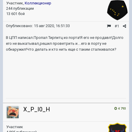
Участник,
Коллекционер
244 публикации
13 601 бой
Опубликовано:
15 авг 2020, 16:51:33
#1
В ЦПП написал.Пропал Тирпитц из порта!Я его не продавл!Долго
его не выкатывал,решил проветрить и....его в порту не
обнаружил!Что делать и кто нить еще с таким сталкивался?
X_P_I0_H
4 793
Участник