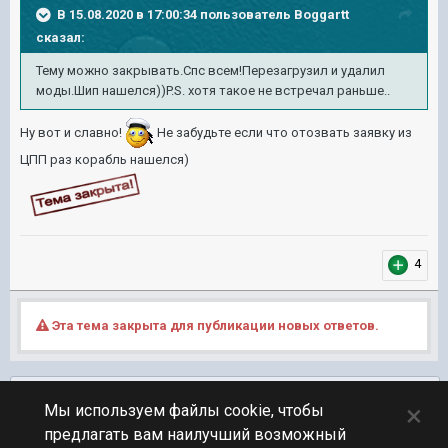
В 15.08.2020 в 17:00:34 пользователь
Boggartt
сказал:
Тему можно закрывать.Спс всем!Перезагрузил и удалил
моды.Шип нашелся))P.S. хотя такое не встречал раньше..
Ну вот и славно!
Не забудьте если что отозвать заявку из
ЦПП раз корабль нашелся)
4
Эта тема закрыта для публикации новых ответов.
Подписчики
0
×
Мы используем файлы cookie, чтобы
предлагать вам наилучший возможный
ПЕРЕЙТИ К СПИСКУ ТЕМ