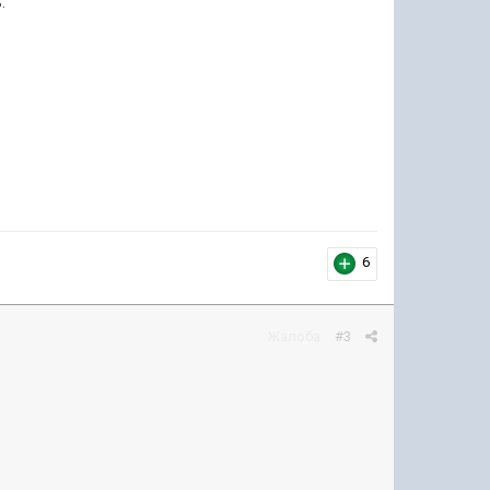
.
6
Жалоба
#3