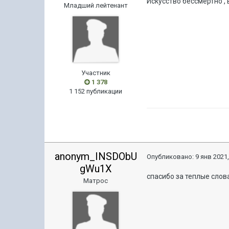
Искусство бессмертно ,
Младший лейтенант
Участник
1 378
1 152 публикации
anonym_INSDObU
Опубликовано:
9 янв 2021,
gWu1X
спасибо за теплые слов
Матрос