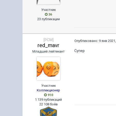
Участник
36
23 публикации
[PCM]
Опубликовано:
9 янв 2021,
red_mavr
Супер
Младший лейтенант
Участник
Коллекционер
910
1 139 публикаций
22 108 боёв