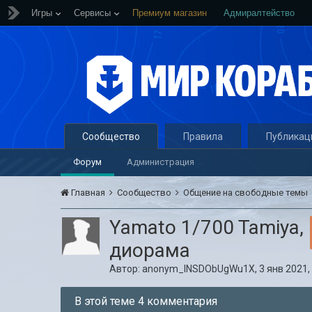
Игры
Сервисы
Премиум магазин
Адмиралтейство
Сообщество
Правила
Публикац
Форум
Администрация
Главная
Сообщество
Общение на свободные темы
Yamato 1/700 Tamiya,
диорама
Автор:
anonym_INSDObUgWu1X
,
3 янв 2021,
В этой теме 4 комментария