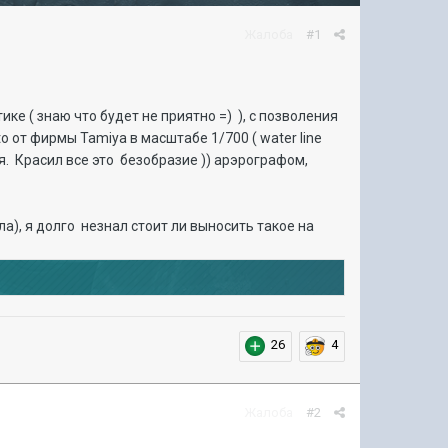
Жалоба
#1
 ( знаю что будет не приятно =) ), с позволения
 от фирмы Tamiya в масштабе 1/700 ( water line
я. Красил все это безобразие )) арэрографом,
а), я долго незнал стоит ли выносить такое на
26
4
Жалоба
#2