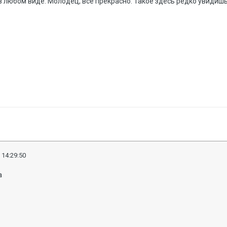
 в любом виде. Молодец, все прекрасно. Такое здесь редко увидишь
 14:29:50
а