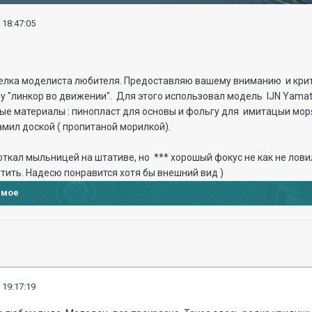
 18:47:05
лка моделиста любителя. Предоставляю вашему вниманию и критике
у "линкор во движении". Для этого использовал модель IJN Yamato
чные материалы : пинопласт для основы и фольгу для имитацыи мор
рамил доской ( пропитаной морилкой).
откал мыльницей на штативе, но *** хорошый фокус не как не ловил
шутить. Надесю понравится хотя бы внешний вид )
имое
 19:17:19