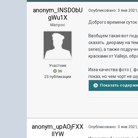
anonym_INSDObU
Опубликовано:
3 янв 2021,
gWu1X
Доброго времени суток
Матрос
Ввобщем такая вот поде
сказать диораму на тем
series), а также подру
красками от Vallejo, об
Участник
Изза качества фото ( ф
36
показ, но чем чорт не 
23 публикации
Показать содерж
anonym_upAOjFXX
Опубликовано:
3 янв 2021,
lIYW