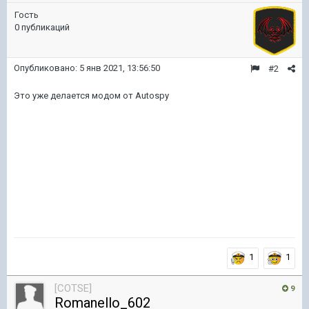
Гость
0 публикаций
Опубликовано:
5 янв 2021, 13:56:50
#2
Это уже делается модом от Autospy
1
1
[COTSE]
9
Romanello_602