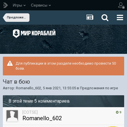
Игры
Сервисы
Предложения по игре
Для публикации в этом разделе необходимо провести 50
боёв.
Чат в бою
Автор:
Romanello_602
,
5 янв 2021, 13:55:05
в
Предложения по игре
В этой теме 5 комментариев
[COTSE]
9
Romanello_602