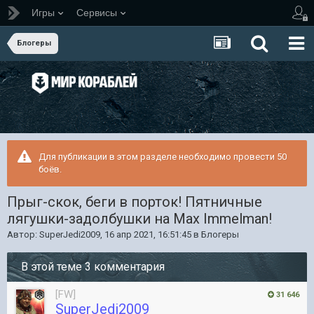
Игры
Сервисы
Блогеры
Для публикации в этом разделе необходимо провести 50
боёв.
Прыг-скок, беги в порток! Пятничные
лягушки-задолбушки на Max Immelman!
Автор:
SuperJedi2009
,
16 апр 2021, 16:51:45
в
Блогеры
В этой теме 3 комментария
[FW]
31 646
SuperJedi2009