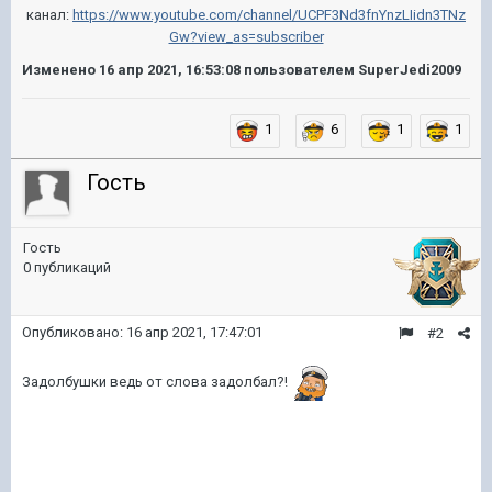
канал:
https://www.youtube.com/channel/UCPF3Nd3fnYnzLIidn3TNz
Gw?view_as=subscriber
Изменено
16 апр 2021, 16:53:08
пользователем SuperJedi2009
1
6
1
1
Гость
Гость
0 публикаций
Опубликовано:
16 апр 2021, 17:47:01
#2
Задолбушки ведь от слова задолбал?!