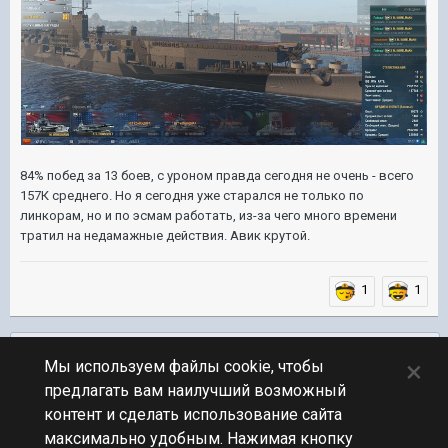
84% побед за 13 боев, с уроном правда сегодня не очень - всего
157К среднего. Но я сегодня уже старался не только по
линкорам, но и по эсмам работать, из-за чего много времени
тратил на недамажные действия. Авик крутой.
1
1
Подписчики
0
×
Мы используем файлы cookie, чтобы
предлагать вам наилучший возможный
ПЕРЕЙТИ К СПИСКУ ТЕМ
контент и сделать использование сайта
Блогеры
максимально удобным. Нажимая кнопку