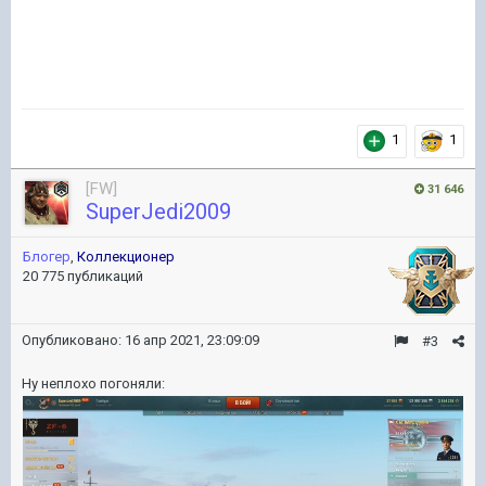
1
1
[FW]
31 646
SuperJedi2009
Блогер
,
Коллекционер
20 775 публикаций
Опубликовано:
16 апр 2021, 23:09:09
#3
Ну неплохо погоняли: