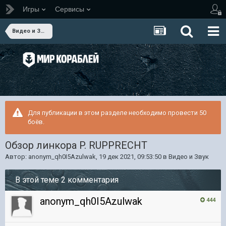
Игры
Сервисы
Видео и Звук
Для публикации в этом разделе необходимо провести 50
боёв.
Обзор линкора P. RUPPRECHT
Автор:
anonym_qh0I5Azulwak
,
19 дек 2021, 09:53:50
в
Видео и Звук
В этой теме 2 комментария
anonym_qh0I5Azulwak
444