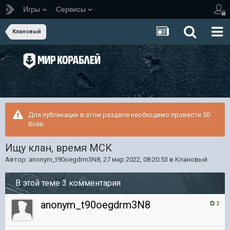
Игры
Сервисы
Клановый
Для публикации в этом разделе необходимо провести 50
боёв.
Ищу клан, время МСК
Автор:
anonym_t90oegdrm3N8
,
27 мар 2022, 08:20:53
в
Клановый
В этой теме 3 комментария
anonym_t90oegdrm3N8
2