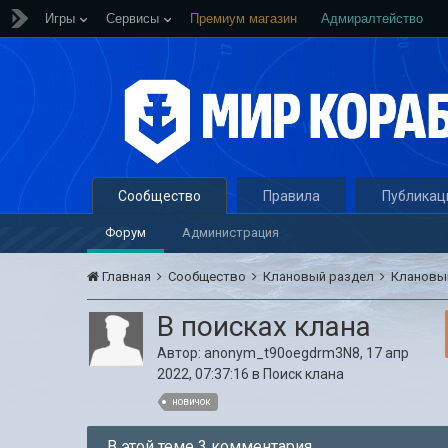
Игры
Сервисы
Премиум магазин
Адмиралтейство
Сообщество
Правила
Публикац
Форум
Администрация
Главная
Сообщество
Клановый раздел
Клановы
В поисках клана
Автор:
anonym_t90oegdrm3N8
,
17 апр
2022, 07:37:16
в
Поиск клана
новичок
В этой теме 3 комментария