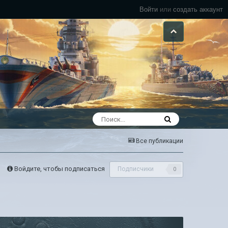
Войти
или
создать аккаунт
Все публикации
Войдите, чтобы подписаться
Подписчики
0