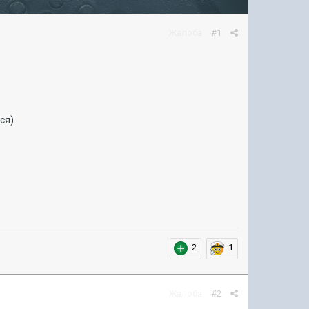
Жалоба
#1
ся)
2
1
Жалоба
#2