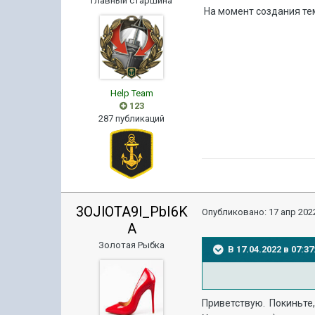
Главный старшина
На момент создания тем
Help Team
123
287 публикаций
3OJlOTA9l_PbI6K
Опубликовано:
17 апр 2022
A
Золотая Рыбка
В 17.04.2022 в 07:
Приветствую. Покиньте,