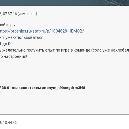
, 07:37:16
(изменено)
ной игры
ttps://proships.ru/stat/ru/p/1004628-HEMOB/
ния умею пользоваться
1 до 00
ну желательно получить опыт по игре в команде (соло уже нахлебал
го настроения!
7:38:01
пользователем anonym_t90oegdrm3N8
, 10:44:42