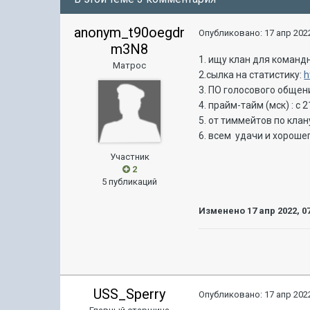
anonym_t90oegdr
Опубликовано:
17 апр 2022
m3N8
1. ищу клан для команд
Матрос
2.сылка на статистику:
h
3. ПО голосового обще
4. прайм-тайм (мск) : с 2
5. от тиммейтов по кла
6. всем удачи и хороше
Участник
2
5 публикаций
Изменено
17 апр 2022, 0
USS_Sperry
Опубликовано:
17 апр 2022