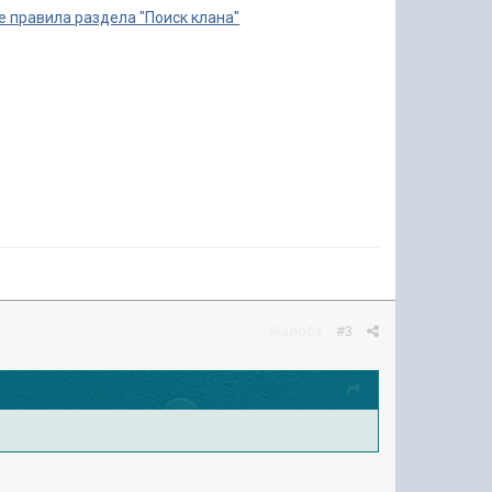
 правила раздела "Поиск клана"
Жалоба
#3