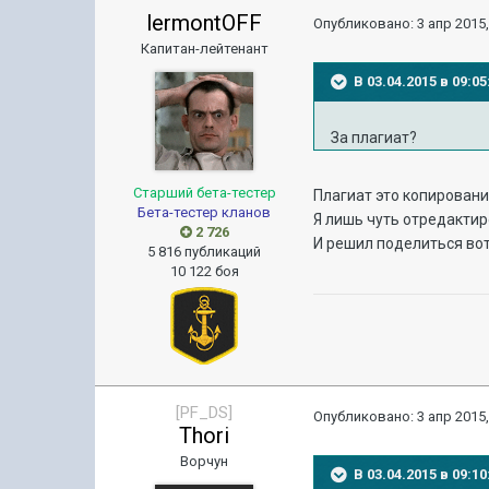
lermontOFF
Опубликовано:
3 апр 2015,
Капитан-лейтенант
В 03.04.2015 в 09:0
За плагиат?
Старший бета-тестер
Плагиат это копировани
Бета-тестер кланов
Я лишь чуть отредактир
2 726
И решил поделиться вот
5 816 публикаций
10 122 боя
[PF_DS]
Опубликовано:
3 апр 2015,
Thori
Ворчун
В 03.04.2015 в 09: