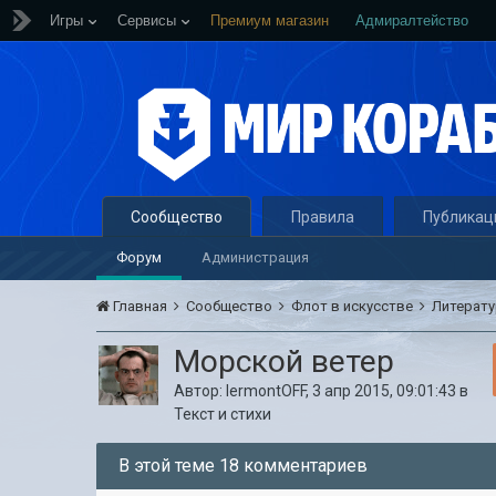
Игры
Сервисы
Премиум магазин
Адмиралтейство
Сообщество
Правила
Публикац
Форум
Администрация
Главная
Сообщество
Флот в искусстве
Литерат
Морской ветер
Автор:
lermontOFF
,
3 апр 2015, 09:01:43
в
Текст и стихи
В этой теме 18 комментариев