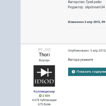
Авторство: Грей рейн
Редактор : slipstream34
Изменено
3 апр 2015, 09
[PF_DS]
Опубликовано:
3 апр 2015,
Thori
Автора укажите
Ворчун
Показать содерж
Коллекционер
2 559
4 673 публикации
675 боёв