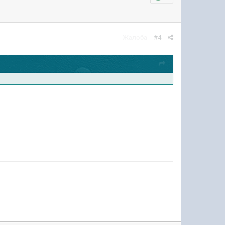
Жалоба
#4