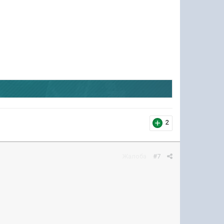
2
Жалоба
#7