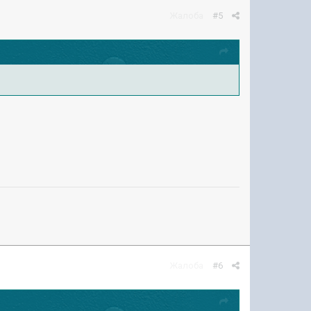
Жалоба
#5
Жалоба
#6