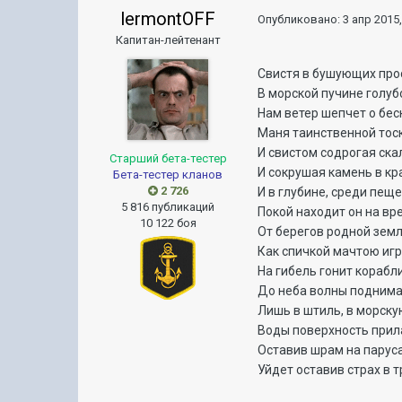
lermontOFF
Опубликовано:
3 апр 2015,
Капитан-лейтенант
Свистя в бушующих про
В морской пучине голуб
Нам ветер шепчет о бес
Маня таинственной тос
И свистом содрогая ска
Старший бета-тестер
И сокрушая камень в кр
Бета-тестер кланов
2 726
И в глубине, среди пеще
5 816 публикаций
Покой находит он на вр
10 122 боя
От берегов родной земл
Как спичкой мачтою игр
На гибель гонит корабли
До неба волны поднима
Лишь в штиль, в морску
Воды поверхность прил
Оставив шрам на паруса
Уйдет оставив страх в т