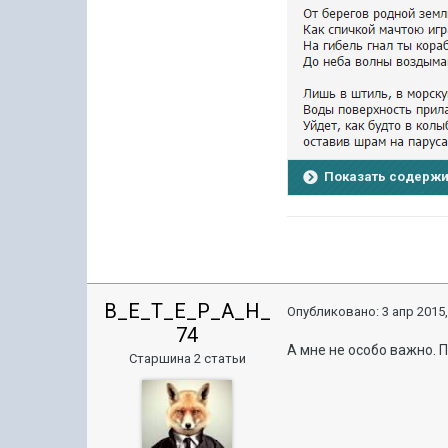
Показать содерж
B_E_T_E_P_A_H_
Опубликовано:
3 апр 2015,
74
А мне не особо важно. П
Старшина 2 статьи