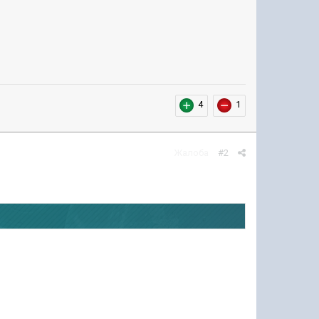
4
1
Жалоба
#2