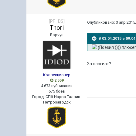
[PF_DS]
Опубликовано:
3 апр 2015,
Thori
Ворчун
В 03.04.2015 в 09:
Поэзия )))) плюсег
За плагиат?
Коллекционер
2 559
4 673 публикации
675 боёв
Город
:
СПб-Нарва-Таллин-
Петрозаводск