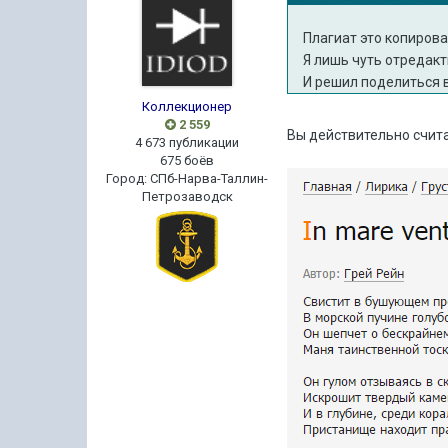
Плагиат это копиров
Я лишь чуть отредакт
И решил поделиться в
Коллекционер
2 559
Вы действительно счита
4 673 публикации
675 боёв
Город
:
СПб-Нарва-Таллин-
Петрозаводск