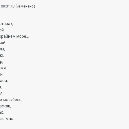
 09:01:43
(изменено)
сторах,
ой.
крайнем море...
кой.
лы,
ах.
р,
емя.
и,
аяя,
,
я.
ю колыбель,
аскав,
х,
рю´мах.