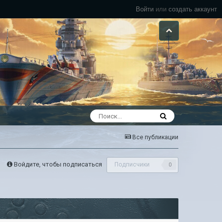
Войти
или
создать аккаунт
Все публикации
Войдите, чтобы подписаться
Подписчики
0