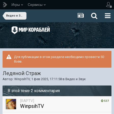
Игры
Сервисы
Видео и Звук
Для публикации в этом разделе необходимо провести 50
боёв.
Ледяной Страж
Автор:
WinpsihTV
,
1 фев 2025, 17:11:58
в
Видео и Звук
В этой теме 2 комментария
[RAPTV]
537
WinpsihTV