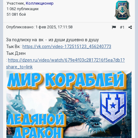
Участник,
Коллекционер
1 062 публикации
51 081 бой
Опубликовано:
1 фев 2025, 17:11:58
#1
За подписку на вк - из души душевно в душу
Тык Вк
:
https://vk.com/video-172515123_456240773
Тык Дзен
:
https://dzen.ru/video/watch/679e4f03c2817216f5ea7db1?
share_to=link