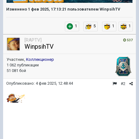
Изменено
1 фев 2025, 17:13:21
пользователем WinpsihTV
1
5
1
1
[RAPTV]
537
WinpsihTV
Участник,
Коллекционер
1 062 публикации
51 081 бой
Опубликовано:
4 фев 2025, 12:48:44
#2