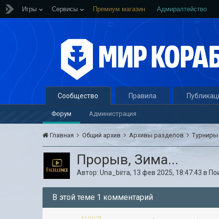
Игры
Сервисы
Премиум магазин
Адмиралтейство
Сообщество
Правила
Публикац
Форум
Администрация
Главная
Общий архив
Архивы разделов
Турнир
Прорыв, Зима...
Автор:
Una_birra
,
13 фев 2025, 18:47:43
в
По
В этой теме 1 комментарий