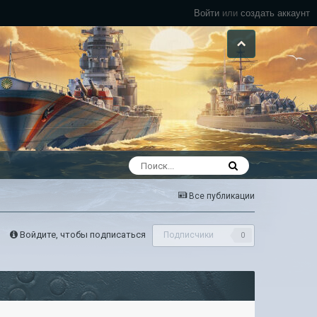
Войти
или
создать аккаунт
Все публикации
Войдите, чтобы подписаться
Подписчики
0