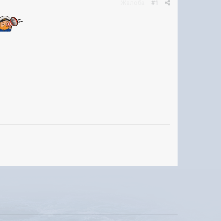
Жалоба
#1