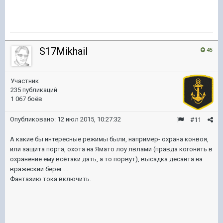
S17Mikhail
45
Участник
235 публикаций
1 067 боёв
Опубликовано:
12 июл 2015, 10:27:32
#11
А какие бы интересные режимы были, например- охрана конвоя,
или защита порта, охота на Ямато лоу лвлами (правда когонить в
охранение ему всётаки дать, а то порвут), высадка десанта на
вражеский берег....
Фантазию тока включить.