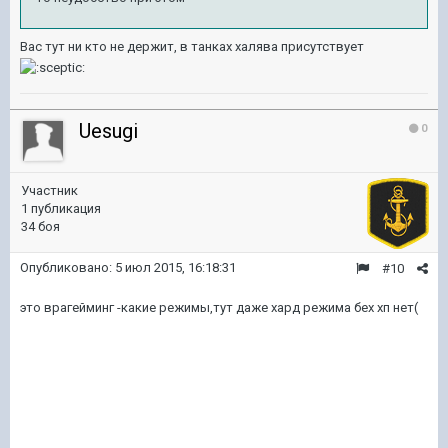
Вас тут ни кто не держит, в танках халява присутствует
Uesugi
0
Участник
1 публикация
34 боя
Опубликовано:
5 июл 2015, 16:18:31
#10
это врагейминг -какие режимы,тут даже хард режима бех хп нет(