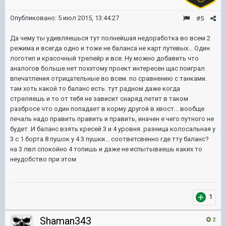
Опубликовано:
5 июл 2015, 13:44:27
#5
Да чему ты удивляешься тут полнейшая недоработка во всем 2
режима и всегда одно и тоже не баланса не карт путевых... Один
логотип и красочный трелейр и все. Ну можно добавить что
аналогов больше нет похэтому проект интересен щас поиграл
впечатления отрицательные во всем. по сравнению с танками.
там хоть какой то баланс есть. тут радном даже когда
стреляешь и то от тебя не зависит снаряд летит в таком
разбросе что один попадает в корму другой в хвост... вообще
печаль надо править править и править, иначен е чего путного не
будет. И баланс взять кресей 3 и 4 уровня. разница колосальная у
3 с 1 борта 8 пушок у 4 3 пушки... соответсвенно где тту баланс?
на 3 лвл спокойно 4 топишь и даже не испытываешь каких то
неудобство при этом
1
Shaman343
2