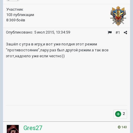
Участник
103 публикации
8 369 боёв
Опубликовано:
5 июл 2015, 13:34:59
#1
Зашёл с утра в игру,и вот уже полдня этот режим
"противостояние",пару раз был другой режим.а так все
этот,надоело уже если честно))
2
Gres27
143