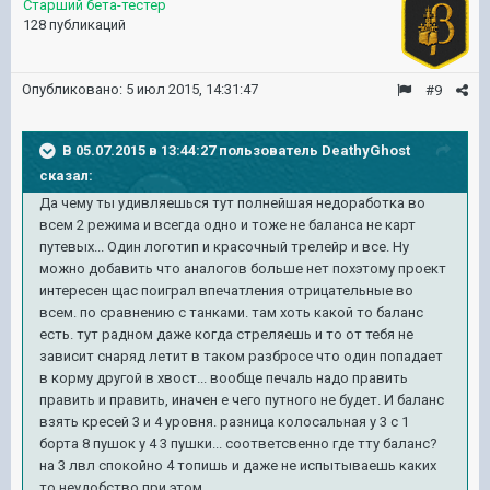
Старший бета-тестер
128 публикаций
Опубликовано:
5 июл 2015, 14:31:47
#9
В 05.07.2015 в 13:44:27 пользователь DeathyGhost
сказал:
Да чему ты удивляешься тут полнейшая недоработка во
всем 2 режима и всегда одно и тоже не баланса не карт
путевых... Один логотип и красочный трелейр и все. Ну
можно добавить что аналогов больше нет похэтому проект
интересен щас поиграл впечатления отрицательные во
всем. по сравнению с танками. там хоть какой то баланс
есть. тут радном даже когда стреляешь и то от тебя не
зависит снаряд летит в таком разбросе что один попадает
в корму другой в хвост... вообще печаль надо править
править и править, иначен е чего путного не будет. И баланс
взять кресей 3 и 4 уровня. разница колосальная у 3 с 1
борта 8 пушок у 4 3 пушки... соответсвенно где тту баланс?
на 3 лвл спокойно 4 топишь и даже не испытываешь каких
то неудобство при этом