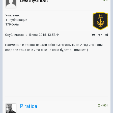
DeathyGhost
Участник
11 публикаций
179 боёв
Опубликовано:
5 июл 2015, 13:57:44
#7
Насмешил в танках начали об этом говорить на 2 год игры они
созрели тока на 5 и то еще не ясно будет он или нет-)
Piratica
4 801