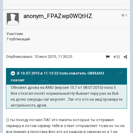
anonym_FPAZwp0WQtHZ
0
Участник
7 публикаций
Опубликовано:
10 июл 2015, 11:30:25
#12
В 10.07.2015 в 11:13:32 пользователь OBMAN3
сказал:
Обновил дрова на AMD (версия 15.7 от 08.07.2015)-пока 3
боя откатал-полёт нормальный.Ну бывает пару раз за бой
на долю секунды лаг моргнёт...Так что кто на амд проверьте
актуальность дров.
)) ты походу потаел ЛАГ это пакеты которые ты отправил
серверу и потом сервер тебе в ответ отправляет тоже но ты не
все принял а простака фпс это кл кадров в секунду но я 1 не