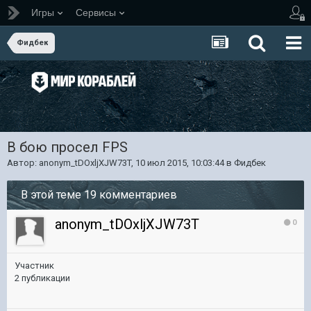
Игры
Сервисы
Фидбек
В бою просел FPS
Автор:
anonym_tDOxljXJW73T
,
10 июл 2015, 10:03:44
в
Фидбек
В этой теме 19 комментариев
anonym_tDOxljXJW73T
0
Участник
2 публикации