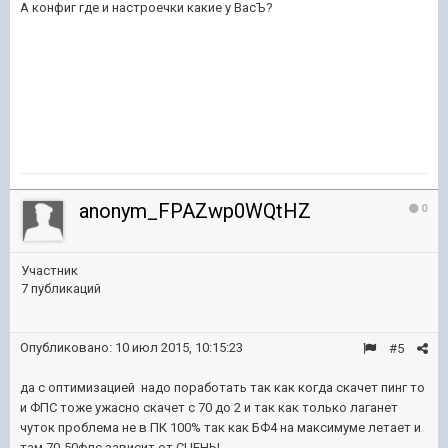
А конфиг где и настроечки какие у ВасЪ?
anonym_FPAZwp0WQtHZ
0
Участник
7 публикаций
Опубликовано:
10 июл 2015, 10:15:23
#5
да с оптимизацией надо поработать так как когда скачет пинг то
и ФПС тоже ужасно скачет с 70 до 2 и так как только лаганет
чуток проблема не в ПК 100% так как БФ4 на максимуме летает и
там 70-50фпс зависит от СЦЕНЫ