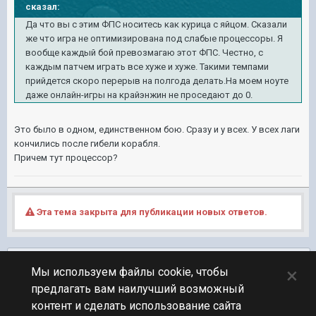
сказал:
Да что вы с этим ФПС носитесь как курица с яйцом. Сказали
же что игра не оптимизирована под слабые процессоры. Я
вообще каждый бой превозмагаю этот ФПС. Честно, с
каждым патчем играть все хуже и хуже. Такими темпами
прийдется скоро перерыв на полгода делать.На моем ноуте
даже онлайн-игры на крайэнжин не проседают до 0.
Это было в одном, единственном бою. Сразу и у всех. У всех лаги
кончились после гибели корабля.
Причем тут процессор?
Эта тема закрыта для публикации новых ответов.
Подписчики
0
×
Мы используем файлы cookie, чтобы
предлагать вам наилучший возможный
ПЕРЕЙТИ К СПИСКУ ТЕМ
контент и сделать использование сайта
Фидбек