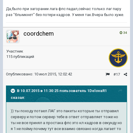
Да,было при загорании лага фпс падал,сейчас только лаг пару
раз "блымкнет" без потери кадров. У меня так.Вчера было хуже.
coordchem
34
Участник
115 публикаций
Опубликовано:
10 июл 2015, 12:02:42
#17
В 10.07.2015 в 11:30:25 пользователь 1DelovaR1
сказал:
)) ты походу потаел ЛАГ это пакеты которые ты отправил
серверу и потом сервер тебе в ответ отправляет тоже но
ты не все принял а простака фпс это кл кадров в секунду но
я 1 не пойму почему тут все взаимо связано когда лагает то