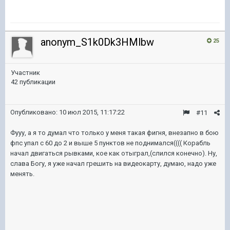
anonym_S1k0Dk3HMlbw
25
Участник
42 публикации
Опубликовано:
10 июл 2015, 11:17:22
#11
Фууу, а я то думал что только у меня такая фигня, внезапно в бою
фпс упал с 60 до 2 и выше 5 пунктов не поднимался(((( Корабль
начал двигаться рывками, кое как отыграл,(слился конечно). Ну,
слава Богу, я уже начал грешить на видеокарту, думаю, надо уже
менять.