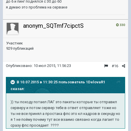
до 6 и пинг поднялся с 30 до 60
я думаю это проблема на серваке
anonym_SQTmf7cipctS
330
Участник
929 публикаций
Опубликовано:
10 июл 2015, 11:56:23
#16
В 10.07.2015 в 11:30:25 пользователь 1DelovaR1
сказал:
)) ты походу потаел ЛАГ это пакеты которые ты отправил
серверу и потом сервер тебе в ответ отправляет тоже но
ты не все принял а простака фпс это кл кадров в секунду но
я 1 не пойму почему тут все взаимо связано когда лагает то
сразу фпс проседает ????