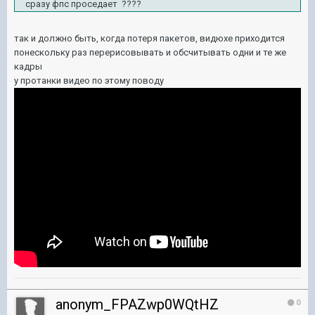
сразу фпс проседает ????
так и должно быть, когда потеря пакетов, видюхе приходится
понескольку раз перерисовывать и обсчитывать одни и те же
кадры
у протанки видео по этому поводу
anonym_FPAZwp0WQtHZ
0