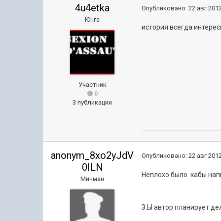
4u4etka
Опубликовано:
22 авг 2012
Юнга
история всегда интерес
Участник
0
3 публикации
anonym_8xo2yJdV
Опубликовано:
22 авг 2012
0ILN
Неплохо было кабы напи
Мичман
З.Ы автор планирует д