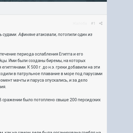
Жалоба
#1
ть судами. Афиняне атаковали, потопили один из
 течение периода ослабления Египта и его
ийцы. Ими были созданы биремы, на которых
гиптянами. К 500 г. до н.э. греки добавили на эти
ходили в патрульное плавание в море под парусами
омент мачты и паруса опускались, и за дело
ия.
. В сражении было потоплено свыше 200 персидских
ом, как на самом деле была организована гребля на