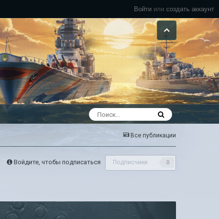
Войти
или
создать аккаунт
Все публикации
Войдите, чтобы подписаться
Подписчики
0