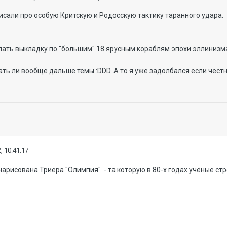
сали про особую Критскую и Родосскую тактику таранного удара.
елать выкладку по "большим" 18 ярусным кораблям эпохи эллинизм
ть ли вообще дальше темы :DDD. А то я уже задолбался если честн
, 10:41:17
нарисована Триера "Олимпия" - та которую в 80-х годах учёные стр