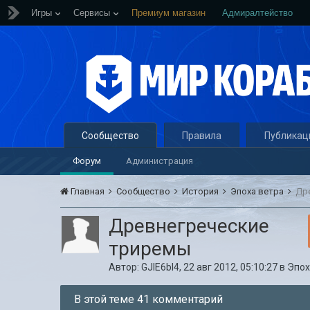
Игры
Сервисы
Премиум магазин
Адмиралтейство
Сообщество
Правила
Публикац
Форум
Администрация
Главная
Сообщество
История
Эпоха ветра
Др
Древнегреческие
триремы
Автор:
GJIE6bl4
,
22 авг 2012, 05:10:27
в
Эпох
В этой теме 41 комментарий