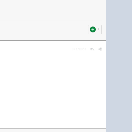
1
Жалоба
#2