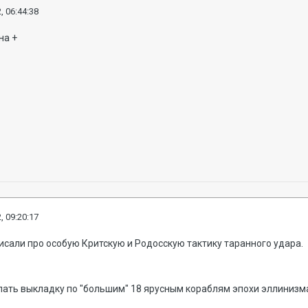
, 06:44:38
на +
, 09:20:17
сали про особую Критскую и Родосскую тактику таранного удара.
елать выкладку по "большим" 18 ярусным кораблям эпохи эллинизм