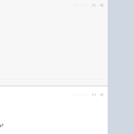
Жалоба
#3
Жалоба
#4
а?