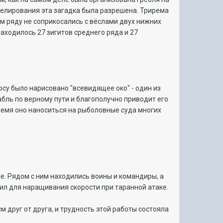
оделирования эта загадка была разрешена. Трирема
ем ряду не соприкосались с вёслами двух нижних
находилось 27 зигитов среднего ряда и 27
су было нарисовано "всевидящее око" - один из
бль по верному пути и благополучно приводит его
время оно наноситься на рыболовные суда многих
е. Рядом с ним находились воины и командиры, а
сил для наращивания скорости при таранной атаке.
 друг от друга, и трудность этой работы состояла