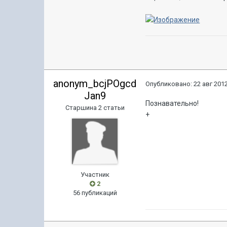
anonym_bcjPOgcd
Опубликовано:
22 авг 2012
Jan9
Познавательно!
Старшина 2 статьи
+
Участник
2
56 публикаций