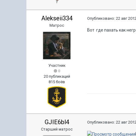
Alekseii334
Опубликовано:
22 авг 2012
Матрос
Вот где пахать как нег
Участник
0
20 публикаций
815 боёв
GJIE6bl4
Опубликовано:
22 авг 2012
Старший матрос