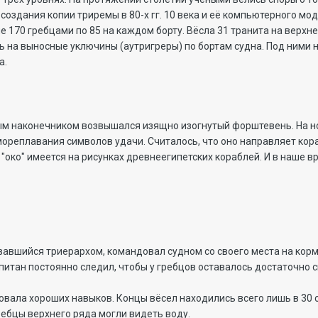
 создания копии триремы в 80-х гг. 10 века и её компьютерного м
 170 гребцами по 85 на каждом борту. Вёсла 31 транита на верхн
сь на выносные уключины (аутригреры) по бортам судна. Под ними 
а.
ым наконечником возвышался изящно изогнутый форштевень. На но
ореплавания символов удачи. Считалось, что оно направляет кора
е "око" имеется на рисунках древнеегипетских кораблей. И в наше 
авшийся триерархом, командовал судном со своего места на корм
апитан постоянно следил, чтобы у гребцов оставалось достаточно 
овала хороших навыков. Концы вёсел находились всего лишь в 30 см
гребцы верхнего ряда могли видеть воду.