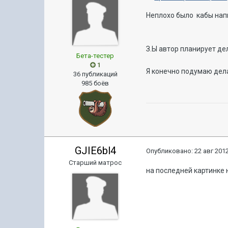
Неплохо было кабы напи
З.Ы автор планирует д
Бета-тестер
1
Я конечно подумаю дела
36 публикаций
985 боёв
GJIE6bl4
Опубликовано:
22 авг 2012
Старший матрос
на последней картинке 