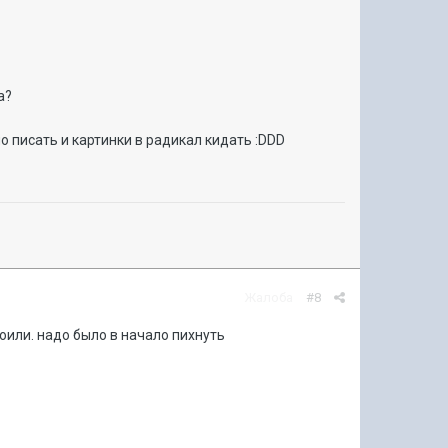
а?
о писать и картинки в радикал кидать :DDD
Жалоба
#8
оили. надо было в начало пихнуть