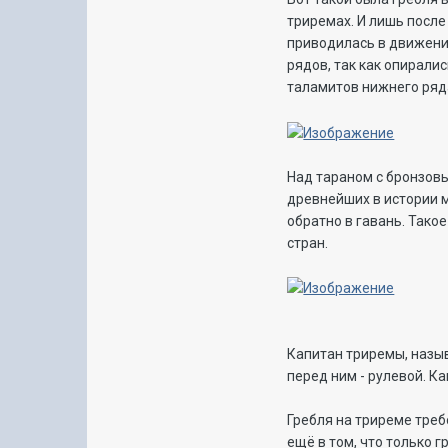
триремах. И лишь после
приводилась в движение
рядов, так как опирали
таламитов нижнего ряд
Над тараном с бронзов
древнейших в истории м
обратно в гавань. Тако
стран.
Капитан триремы, назыв
перед ним - рулевой. К
Гребля на триреме треб
ещё в том, что только 