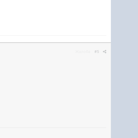
Жалоба
#5