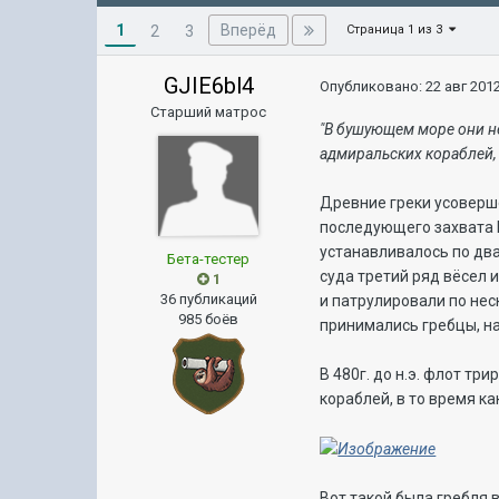
1
Вперёд
2
3
Страница 1 из 3
GJIE6bl4
Опубликовано:
22 авг 2012
Старший матрос
"В бушующем море они не
адмиральских кораблей, 
Древние греки усоверше
последующего захвата П
устанавливалось по два
Бета-тестер
суда третий ряд вёсел 
1
36 публикаций
и патрулировали по нес
985 боёв
принимались гребцы, на
В 480г. до н.э. флот т
кораблей, в то время ка
Вот такой была гребля 