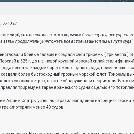
, 05:10:27
 могли убрать вёсла, из-за этого кормчим было ещ труднее управля
а затем продолжали уничтожать все встречавшиеся им на пути суда"
нствовали боевые галеры и создали свои триремы ( три весла ). В
ерсией в 525 г. до н.э. новой крупной морской силой стали финик
 ряда вёсел на каждом борту вместо одного ряда, применявшегося е
и создали более быстроходный грозный морской флот. Триремы вы
колько сот километров, пока не обнаруживали неприятеля. В этот м
правляя трирему на таран вражеского судна с целью его потоплен
рирем Афин и Спатры успешно отразил нападение на Грецию Персии
к грекипотеряли менее 40 судов.
в трёх уровнях. На протяжении столетий учёными велись споры о т