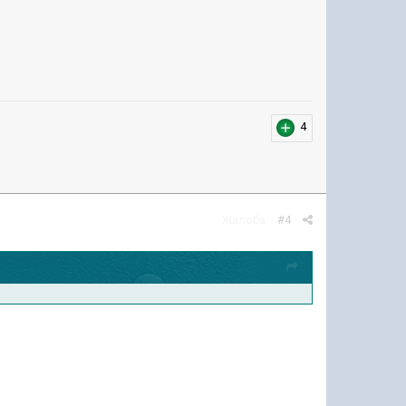
4
Жалоба
#4