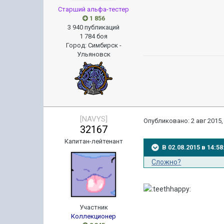
Старший альфа-тестер
1 856
3 940 публикаций
1 784 боя
Город
:
Симбирск -
Ульяновск
[NAVYS]
Опубликовано:
2 авг 2015,
32167
Капитан-лейтенант
В 02.08.2015 в 14:
Сложно?
Участник
Коллекционер