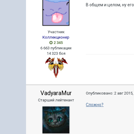
В общем и целом, ну его
Участник
Коллекционер
2 345
6 663 публикации
14 323 боя
VadyaraMur
Опубликовано:
2 авг 2015,
Старший лейтенант
Сложно?