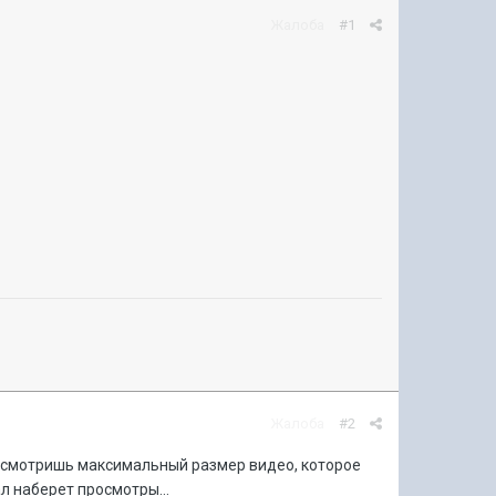
Жалоба
#1
Жалоба
#2
е, смотришь максимальный размер видео, которое
л наберет просмотры...