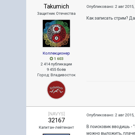
Takumich
Опубликовано:
2 авг 2015,
Защитник Отечества
Как записать стрим? Да 
Коллекционер
1 603
2 414 публикации
9 455 боёв
Город
:
Владивосток
[NAVYS]
Опубликовано:
2 авг 2015,
32167
В поисковик вводишь - 
Капитан-лейтенант
можно выложить, плачеш