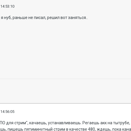
 14:53:10
я нуб, раньше не писал, решил вот заняться..
 14:56:05
"ПО для стрим", качаешь, устанавливаешь. Регаешь акк на тытруб
ь, пишешь пятиминутный стрим в качестве 480, ждешь, пока кана