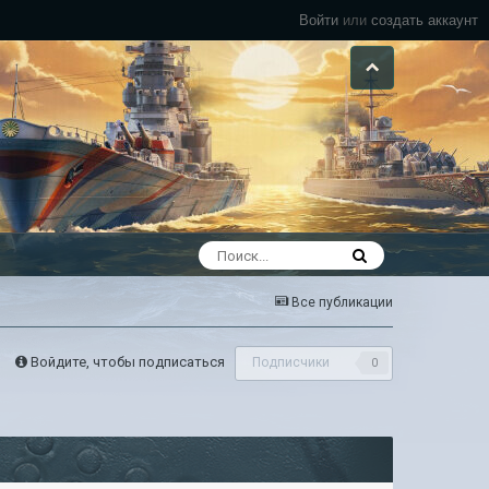
Войти
или
создать аккаунт
Все публикации
Войдите, чтобы подписаться
Подписчики
0