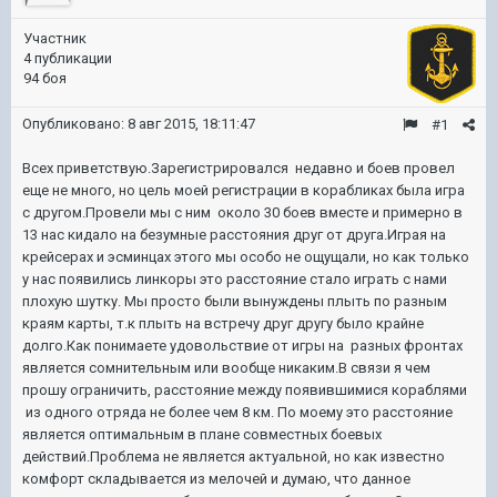
Участник
4 публикации
94 боя
Опубликовано:
8 авг 2015, 18:11:47
#1
Всех приветствую.Зарегистрировался недавно и боев провел
еще не много, но цель моей регистрации в корабликах была игра
с другом.Провели мы с ним около 30 боев вместе и примерно в
13 нас кидало на безумные расстояния друг от друга.Играя на
крейсерах и эсминцах этого мы особо не ощущали, но как только
у нас появились линкоры это расстояние стало играть с нами
плохую шутку. Мы просто были вынуждены плыть по разным
краям карты, т.к плыть на встречу друг другу было крайне
долго.Как понимаете удовольствие от игры на разных фронтах
является сомнительным или вообще никаким.В связи я чем
прошу ограничить, расстояние между появившимися кораблями
из одного отряда не более чем 8 км. По моему это расстояние
является оптимальным в плане совместных боевых
действий.Проблема не является актуальной, но как известно
комфорт складывается из мелочей и думаю, что данное