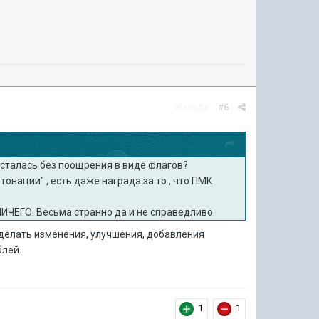
Жалоба
#6
 осталась без поощрения в виде флагов?
тонации" , есть даже награда за то , что ПМК
НИЧЕГО. Весьма странно да и не справедливо.
т делать изменения, улучшения, добавления
блей.
1
1