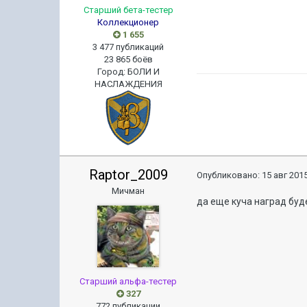
Старший бета-тестер
Коллекционер
1 655
3 477 публикаций
23 865 боёв
Город
:
БОЛИ И
НАСЛАЖДЕНИЯ
Raptor_2009
Опубликовано:
15 авг 2015
Мичман
да еще куча наград буде
Старший альфа-тестер
327
772 публикации