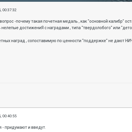
, 00:37:32
вопрос -почему такая почетная медаль , как "основной калибр" ос
ь нелепые достижениЯ с наградами , типа "твердолобого" или "детон
етных наград , сопоставимую по ценности "поддержке" не дают НИЧ
, 00:40:55
 - придумают и введут.