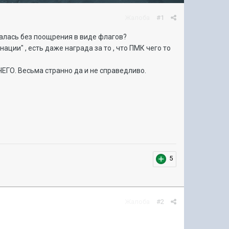
Жалоба
#1
талась без поощрения в виде флагов?
ации" , есть даже награда за то , что ПМК чего то
ЕГО. Весьма странно да и не справедливо.
5
Жалоба
#2