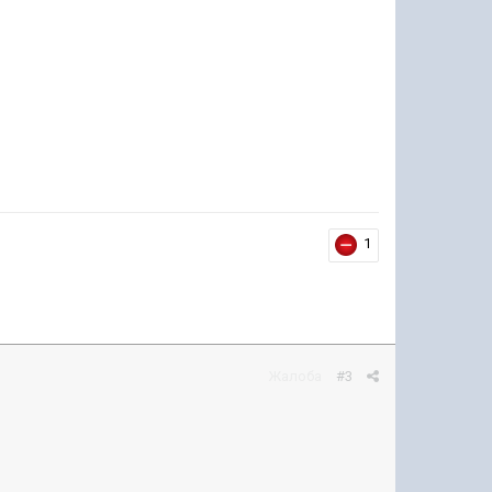
1
Жалоба
#3