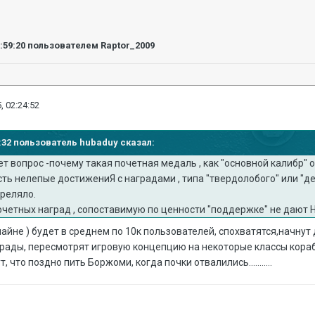
1:59:20
пользователем Raptor_2009
, 02:24:52
37:32 пользователь hubaduy сказал:
т вопрос -почему такая почетная медаль , как "основной калибр"
есть нелепые достижениЯ с наградами , типа "твердолобого" или "де
треляло.
очетных наград , сопоставимую по ценности "поддержке" не дают 
нлайне ) будет в среднем по 10к пользователей, спохватятся,начну
рады, пересмотрят игровую концепцию на некоторые классы кора
, что поздно пить Боржоми, когда почки отвалились...........