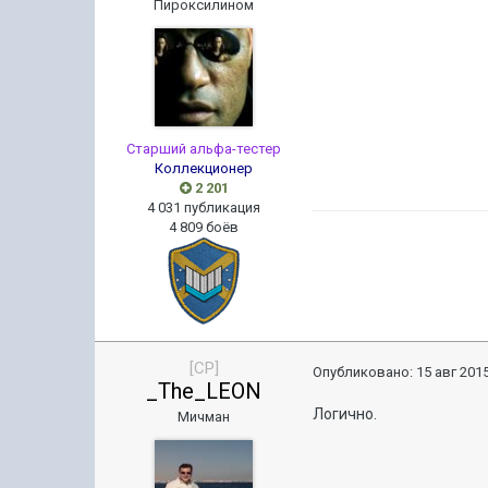
Пироксилином
Старший альфа-тестер
Коллекционер
2 201
4 031 публикация
4 809 боёв
[CP]
Опубликовано:
15 авг 2015
_The_LEON
Логично.
Мичман