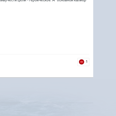
ивучести цели - героическое. А "основной калибр"
1