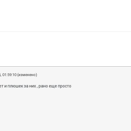
, 01:59:10
(изменено)
т и плюшек за них , рано еще просто