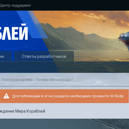
Центр поддержки
ии
Ответы разработчиков
Основной калибр . Почему без награды?
Для публикации в этом разделе необходимо провести 50 боёв.
ждение Мира Кораблей