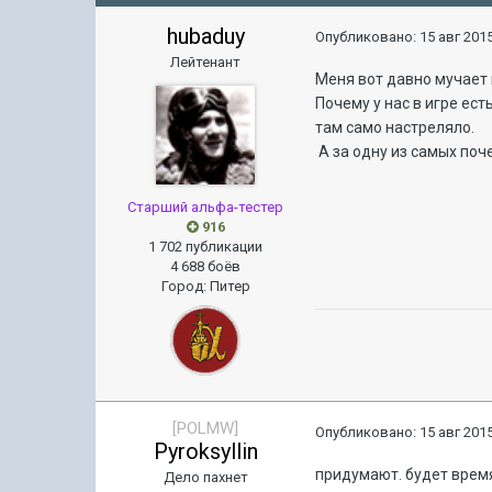
hubaduy
Опубликовано:
15 авг 2015
Лейтенант
Меня вот давно мучает 
Почему у нас в игре ест
там само настреляло.
А за одну из самых поч
Старший альфа-тестер
916
1 702 публикации
4 688 боёв
Город
:
Питер
[POLMW]
Опубликовано:
15 авг 2015
Pyroksyllin
придумают. будет время
Дело пахнет