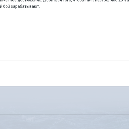
почетное достижение. Добиться того, чтобы ПМК настреляло 20% ж
й бой зарабатывают.