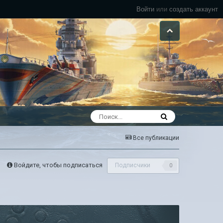
Войти
или
создать аккаунт
Все публикации
Войдите, чтобы подписаться
Подписчики
0