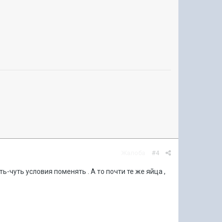
Жалоба
#4
ь-чуть условия поменять . А то почти те же яйца ,