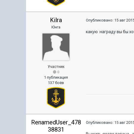
Kilra
Опубликовано:
15 авг 2015
Юнга
какую награду вы бы х
Участник
0
1 публикация
137 боёв
RenamedUser_478
Опубликовано:
15 авг 2015
38831