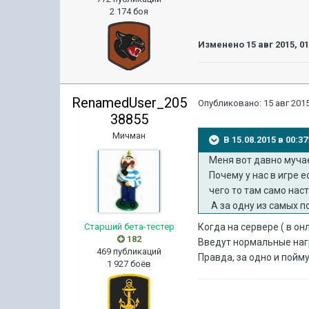
2 174 боя
Изменено
15 авг 2015, 0
RenamedUser_205
Опубликовано:
15 авг 2015
38855
Мичман
В 15.08.2015 в 00:
Меня вот давно мучае
Почему у нас в игре 
чего то там само нас
А за одну из самых п
Старший бета-тестер
Когда на сервере ( в о
182
Введут нормальные наг
469 публикаций
Правда, за одно и поймут
1 927 боёв