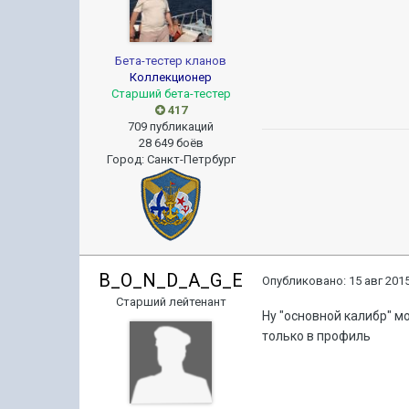
Бета-тестер кланов
Коллекционер
Старший бета-тестер
417
709 публикаций
28 649 боёв
Город
:
Санкт-Петрбург
B_O_N_D_A_G_E
Опубликовано:
15 авг 2015
Старший лейтенант
Ну "основной калибр" мо
только в профиль