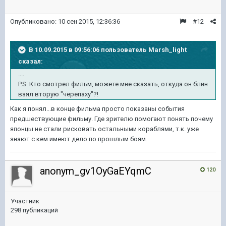
Опубликовано:
10 сен 2015, 12:36:36
#12
В 10.09.2015 в 09:56:06 пользователь Marsh_light
сказал:
....
P.S. Кто смотрел фильм, можете мне сказать, откуда он блин
взял вторую "черепаху"?!
Как я понял...в конце фильма просто показаны события
предшествующие фильму. Где зрителю помогают понять почему
японцы не стали рисковать остальными кораблями, т.к. уже
знают с кем имеют дело по прошлым боям.
anonym_gv1OyGaEYqmC
120
Участник
298 публикаций