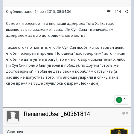
Опубликовано:
14 сен 2015, 08:54:36
#14
Самое интересное, что японский адмирала Того Хэйхатиро
именно за это сражение назвал Ли Сун Сина - величайшим
адмиралом за всю историю человечества.
Также стоит отметить, что Ли Сун Син якобы использовал цепи,
чтобы перекрыть пролив. По одним "достоверным" источникам,
чтобы не дать уйти к врагу (что мягко говоря сомнительно, либо
Ли Сун Син прямо был уверен в победе), по другим "столь же
достоверным", чтобы не дать своим кораблям отступить (а
заодно не допустить того, что японцы ударили в спину, как в
свое время на суше случилось с царем Леонидом).
1
RenamedUser_60361814
0
Участник