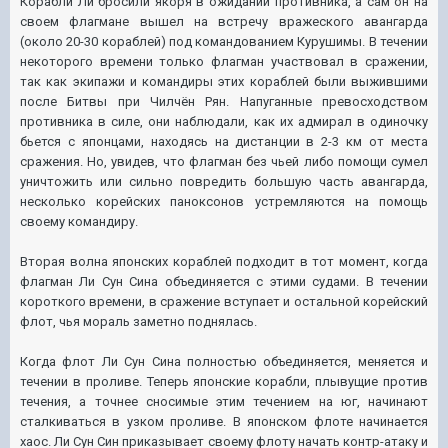
Корабли Ли бросили якоря в ожидании противника, а сам он на
своем флагмане вышел на встречу вражеского авангарда
(около 20-30 кораблей) под командованием Курушимы. В течении
некоторого времени только флагман участвовал в сражении,
так как экипажи и командиры этих кораблей были выжившими
после Битвы при Чилчён Рян. Напуганные превосходством
противника в силе, они наблюдали, как их адмирал в одиночку
бьется с японцами, находясь на дистанции в 2-3 км от места
сражения. Но, увидев, что флагман без чьей либо помощи сумел
уничтожить или сильно повредить большую часть авангарда,
несколько корейских паноксонов устремляются на помощь
своему командиру.
Вторая волна японских кораблей подходит в тот момент, когда
флагман Ли Сун Сина объединяется с этими судами. В течении
короткого времени, в сражение вступает и остальной корейский
флот, чья мораль заметно поднялась.
Когда флот Ли Сун Сина полностью объединяется, меняется и
течении в проливе. Теперь японские корабли, плывущие против
течения, а точнее сносимые этим течением на юг, начинают
сталкиваться в узком проливе. В японском флоте начинается
хаос. Ли Сун Син приказывает своему флоту начать контр-атаку и