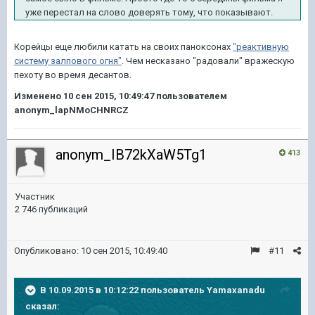
уже перестал на слово доверять тому, что показывают.
Корейцы еще любили катать на своих паноксонах
"реактивную
систему залпового огня"
. Чем несказано "радовали" вражескую
пехоту во время десантов.
Изменено
10 сен 2015, 10:49:47
пользователем
anonym_lapNMoCHNRCZ
anonym_IB72kXaW5Tg1
413
Участник
2 746 публикаций
Опубликовано:
10 сен 2015, 10:49:40
#11
В 10.09.2015 в 10:12:22 пользователь Yamaxanadu
сказал: