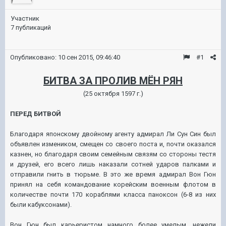
Участник
7 публикаций
Опубликовано:
10 сен 2015, 09:46:40
#1
БИТВА ЗА ПРОЛИВ МЁН РЯН
(25 октября 1597 г.)
ПЕРЕД БИТВОЙ
Благодаря японскому двойному агенту адмирал Ли Сун Син был
объявлен измеником, смещен со своего поста и, почти оказался
казнен, но благодаря своим семейным связям со стороны тестя
и друзей, его всего лишь наказали сотней ударов палками и
отправили гнить в тюрьме. В это же время адмирал Вон Гюн
принял на себя командование корейским военным флотом в
количестве почти 170 кораблями класса паноксон (6-8 из них
были кабуксонами).
Вон Гюн был карьеристом намного более умелым, нежели