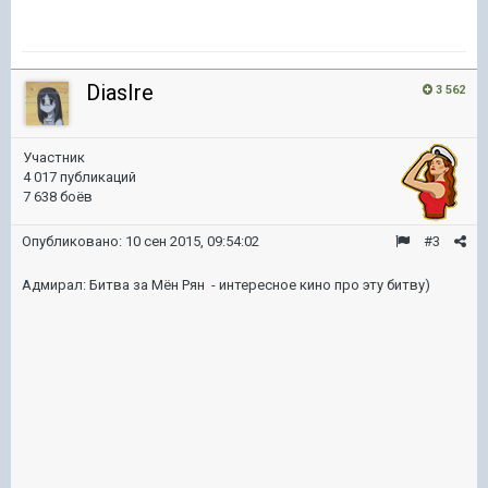
DiasIre
3 562
Участник
4 017 публикаций
7 638 боёв
Опубликовано:
10 сен 2015, 09:54:02
#3
Адмирал: Битва за Мён Рян - интересное кино про эту битву)