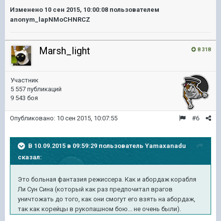
Изменено
10 сен 2015, 10:00:08
пользователем
anonym_lapNMoCHNRCZ
Marsh_light
8 318
Участник
5 557 публикаций
9 543 боя
Опубликовано:
10 сен 2015, 10:07:55
#6
В 10.09.2015 в 09:59:29 пользователь Yamaxanadu
сказал:
Это больная фантазия режиссера. Как и абордаж корабля
Ли Сун Сина (который как раз предпочитал врагов
уничтожать до того, как они смогут его взять на абордаж,
так как корейцы в рукопашном бою... не очень были).