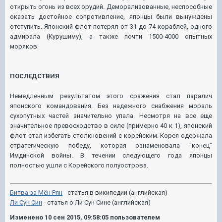
открыть огонь из всех орудий. Деморализованные, неспособные
оказать достойное сопротивление, японцы были вынуждены
отступить. Японский флот потерял от 31 до 74 кораблей, одного
адмирала (Курушиму), а также почти 1500-4000 опытных
моряков.
ПОСЛЕДСТВИЯ
Немедленным результатом этого сражения стал паралич
японского командования. Без надежного снабжения мораль
сухопутных частей значительно упала. Несмотря на все еще
значительное превосходство в силе (примерно 40 к 1), японский
флот стал избегать столкновений с корейским. Корея одержала
стратегическую победу, которая ознаменовала "конец"
Имдинской войны. В течении следующего года японцы
полностью ушли с Корейского полуострова.
Битва за Мён Рян
- статья в википедии (английская)
Ли Сун Син
- статья о Ли Сун Сине (английская)
Изменено
10 сен 2015, 09:58:05
пользователем