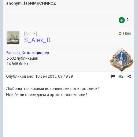
anonym_lapNMoCHNRCZ
2
[NG-F]
6 504
S_Alex_D
Блогер
,
Коллекционер
6 602 публикации
14 868 боёв
Опубликовано:
10 сен 2015, 09:49:39
#2
Любопытно, какими источниками пользовались?
Или были очевидцем и просто вспомнили?