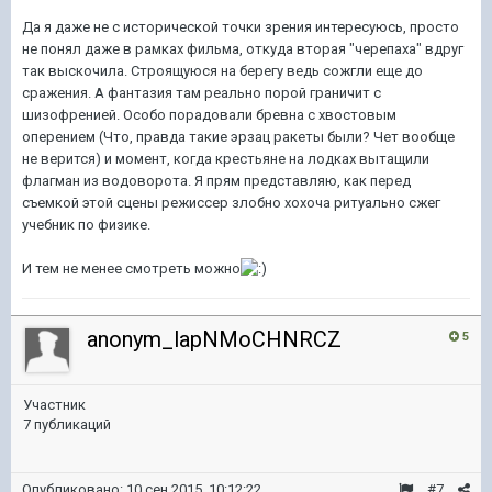
Да я даже не с исторической точки зрения интересуюсь, просто
не понял даже в рамках фильма, откуда вторая "черепаха" вдруг
так выскочила. Строящуюся на берегу ведь сожгли еще до
сражения. А фантазия там реально порой граничит с
шизофренией. Особо порадовали бревна с хвостовым
оперением (Что, правда такие эрзац ракеты были? Чет вообще
не верится) и момент, когда крестьяне на лодках вытащили
флагман из водоворота. Я прям представляю, как перед
съемкой этой сцены режиссер злобно хохоча ритуально сжег
учебник по физике.
И тем не менее смотреть можно
anonym_lapNMoCHNRCZ
5
Участник
7 публикаций
Опубликовано:
10 сен 2015, 10:12:22
#7