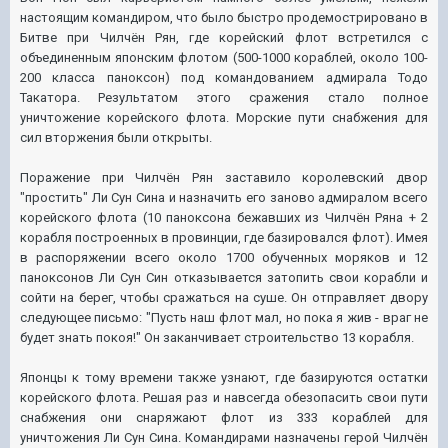
настоящим командиром, что было быстро продемострировано в
Битве при Чилчён Рян, где корейский флот встретился с
объединенным японским флотом (500-1000 кораблей, около 100-
200 класса паноксон) под командованием адмирала Тодо
Такатора. Результатом этого сражения стало полное
уничтожение корейского флота. Морские пути снабжения для
сил вторжения были открыты.
Поражение при Чилчён Рян заставило королевский двор
"простить" Ли Сун Сина и назначить его заново адмиралом всего
корейского флота (10 паноксона бежавших из Чилчён Ряна + 2
корабля построенных в провинции, где базировался флот). Имея
в распоряжении всего около 1700 обученных моряков и 12
паноксонов Ли Сун Син отказывается затопить свои корабли и
сойти на берег, чтобы сражаться на суше. Он отправляет двору
следующее письмо: "Пусть наш флот мал, но пока я жив - враг не
будет знать покоя!" Он заканчивает строительство 13 корабля.
Японцы к тому времени также узнают, где базируются остатки
корейского флота. Решая раз и навсегда обезопасить свои пути
снабжения они снаряжают флот из 333 кораблей для
уничтожения Ли Сун Сина. Командирами назначены герой Чилчён