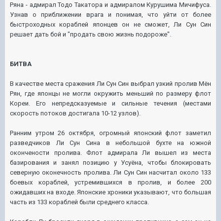
Ряна - адмирал Тодо Такатора и адмиралом Курушима Мичифуса.
Узнав о приближении врага и понимая, что уйти от более
быстроходных кораблей японцев он не сможет, Ли Сун Син
решает дать бой и "продать свою жизнь подороже".
БИТВА
В качестве места сражения Ли Сун Син выбрал узкий пролив Мён
Рян, где японцы не могли окружить меньший по размеру флот
Кореи. Его непредсказуемые и сильные течения (местами
скорость потоков достигала 10-12 узлов).
Ранним утром 26 октября, огромный японский флот заметил
разведчиков Ли Сун Сина в небольшой бухте на южной
окончености пролива. Флот адмирала Ли вышел из места
базирования и занял позицию у Усуёна, чтобы блокировать
северную оконечность пролива. Ли Сун Син насчитал около 133
боевых кораблей, устремившихся в пролив, и более 200
ожидавших на входе. Японские хроники указывают, что большая
часть из 133 кораблей были среднего класса.