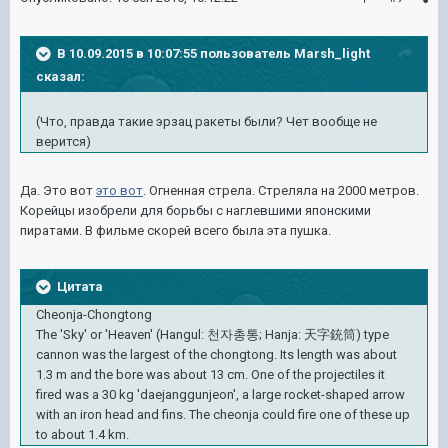
В 10.09.2015 в 10:07:55 пользователь Marsh_light
сказал:
(Что, правда такие эрзац ракеты были? Чет вообще не
верится)
Да. Это вот
это вот
. Огненная стрела. Стреляла на 2000 метров.
Корейцы изобрели для борьбы с наглевшими японскими
пиратами. В фильме скорей всего была эта пушка.
Цитата
Cheonja-Chongtong
The 'Sky' or 'Heaven' (Hangul: 천자총통; Hanja: 天字銃筒) type
cannon was the largest of the chongtong. Its length was about
1.3 m and the bore was about 13 cm. One of the projectiles it
fired was a 30 kg 'daejanggunjeon', a large rocket-shaped arrow
with an iron head and fins. The cheonja could fire one of these up
to about 1.4 km.