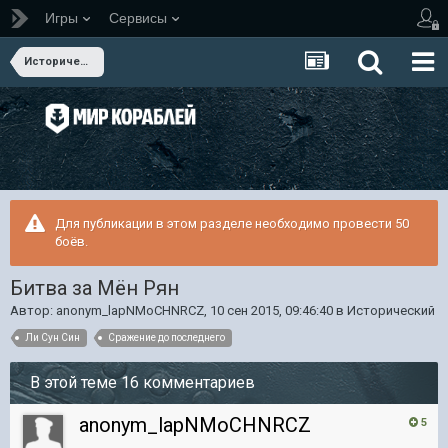
Игры
Сервисы
Исторический
Для публикации в этом разделе необходимо провести 50
боёв.
Битва за Мён Рян
Автор:
anonym_lapNMoCHNRCZ
,
10 сен 2015, 09:46:40
в
Исторический
Ли Сун Син
Сражение до последнего
В этой теме 16 комментариев
anonym_lapNMoCHNRCZ
5