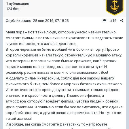
1 публикация
124 боя
Опубликовано:
28 янв 2016, 07:18:23
#16
Меня поражают такие люди, которые ужасно невнимательно
смотрят фильм, а потом начинают критиковать и задавать такие
глупые вопросы, что аж глаз дергается.
Второй черепахи не было вообще! Ни в бою, ни в порту. Просто
корабли корейцев начали такую стремительную и мощную атаку,
что ветераны вспомнили свои былые сражения, как Черепахи
гордо и мощно шли в перед, сминая все на своем пути! И
режиссёр решил показать мол что они вспоминают. Все!
А сделать фильм интересным, соблюдая все законы нашего
физического бытия, тем более о морских баталиях очень тяжело.
И те неточности которые допустили в фильме, только придают
эпичности и красочности фильму. Главное не физика, а
атмосфера которую передает фильм, чувства людей и боевой
дух в сражении. Я понимаю если бы все возмутились, что один из
кораблей взлетел, а другой начал лазерами палить! Но тут то не
такой ахинеии!
И вообще, вы когда смотрите фантастику тоже требуете