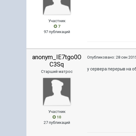
Участник
7
97 публикаций
anonym_IE7tgo0O
Опубликовано:
28 сен 2015
C3Sq
у сервера перерыв на 
Старший матрос
Участник
10
27 публикаций