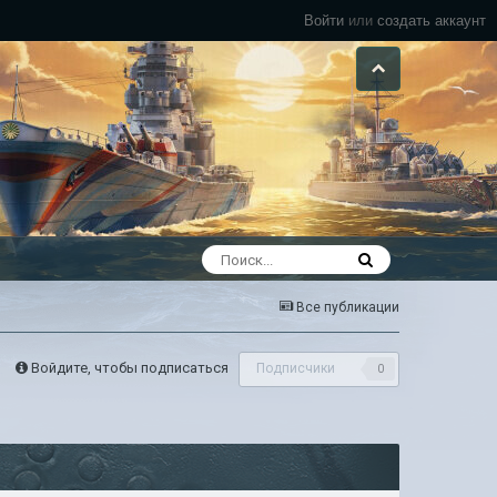
Войти
или
создать аккаунт
Все публикации
Войдите, чтобы подписаться
Подписчики
0