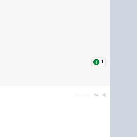
1
Жалоба
#4