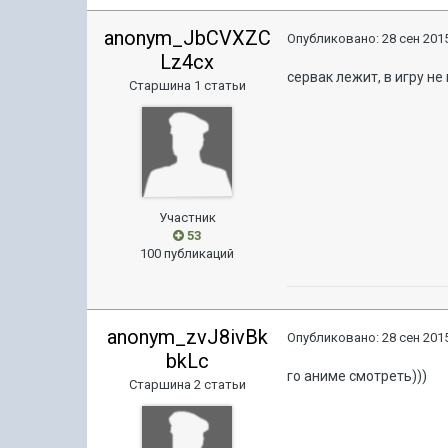
anonym_JbCVXZC
Опубликовано:
28 сен 2015
Lz4cx
сервак лежит, в игру не 
Старшина 1 статьи
Участник
53
100 публикаций
anonym_zvJ8ivBk
Опубликовано:
28 сен 2015
bkLc
го аниме смотреть)))
Старшина 2 статьи