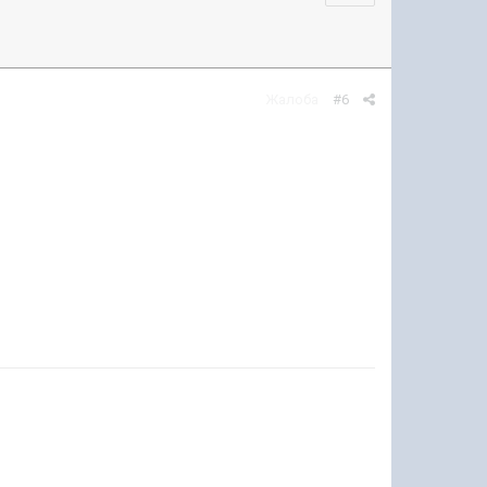
Жалоба
#6