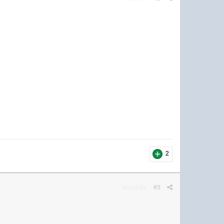
2
Жалоба
#3