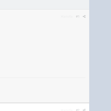
Жалоба
#1
Жалоба
#2