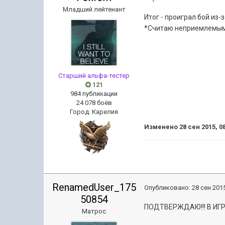
Младший лейтенант
Итог - проиграл бой из-
*Считаю неприемлемым
Старший альфа-тестер
121
984 публикации
24 078 боёв
Город
:
Карелия
Изменено
28 сен 2015, 0
RenamedUser_175
Опубликовано:
28 сен 2015
50854
ПОДТВЕРЖДАЮ!!! В ИГР
Матрос