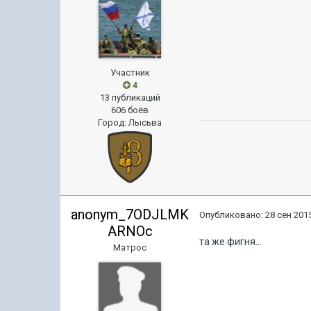
Участник
4
13 публикаций
606 боёв
Город
:
Лысьва
anonym_7ODJLMK
Опубликовано:
28 сен 2015
ARNOc
та же фигня...
Матрос