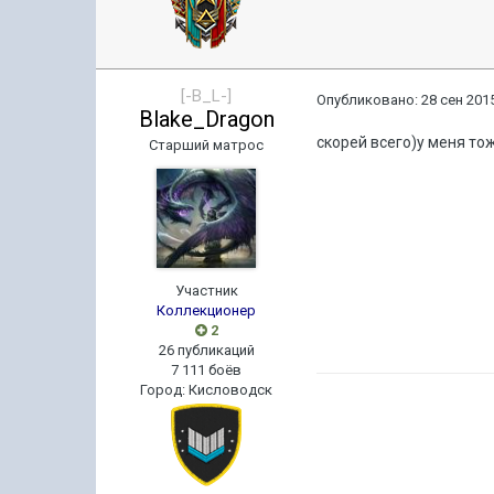
[-B_L-]
Опубликовано:
28 сен 2015
Blake_Dragon
скорей всего)у меня то
Старший матрос
Участник
Коллекционер
2
26 публикаций
7 111 боёв
Город
:
Кисловодск