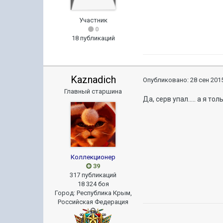
Участник
0
18 публикаций
Kaznadich
Опубликовано:
28 сен 2015
Главный старшина
Да, серв упал..... а я т
Коллекционер
39
317 публикаций
18 324 боя
Город
:
Республика Крым,
Российская Федерация