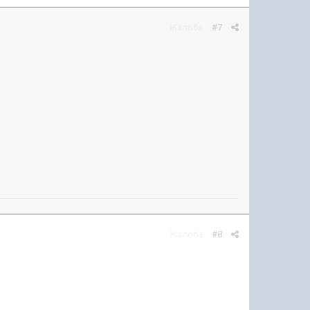
Жалоба
#7
Жалоба
#8