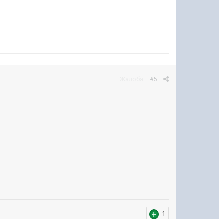
Жалоба
#5
1