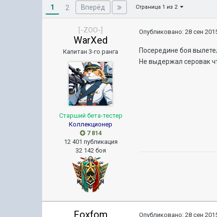
1
Вперёд
2
Страница 1 из 2
[-ZOO-]
Опубликовано:
28 сен 2015
WarXed
Посередине боя вылетел
Капитан 3-го ранга
Не выдержал серовак ч
Старший бета-тестер
Коллекционер
7 814
12 401 публикация
32 142 боя
Foxfom
Опубликовано:
28 сен 2015