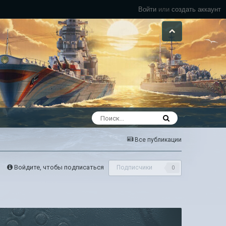
Войти
или
создать аккаунт
Все публикации
Войдите, чтобы подписаться
Подписчики
0