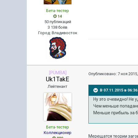
Бета-тестер
14
50 публикаций
3 138 боёв
Город
:
Владивосток
[PUMBA]
Опубликовано:
7 ноя 2015,
Uk1TakE
Лейтенант
В 07.11.2015 в 06:
Ну это очевидно! Не 
Чем меньше попадани
Меньше прибыль за бо
Бета-тестер
Коллекционер
Мерещатся теории заг