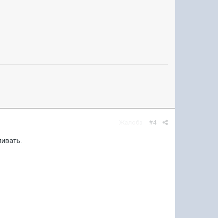
Жалоба
#4
ливать.