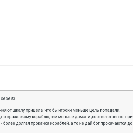
 06:36:53
линяют шкалу прицела ,что бы игроки меньше цель попадали.
,по вражескому кораблю,тем меньше дамаг и ,соответственно приб
- более долгая прокачка кораблей, а то не дай бог прокачаются до