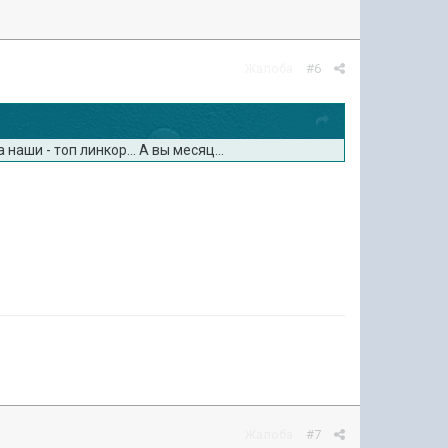
Жалоба
#6
аши - топ линкор... А вы месяц...
Жалоба
#7