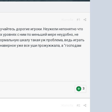
Жалоба
#1
 мучайтесь дорогие игроки. Неужели непонятно что
х уровнях с ним по меньшей мере неудобно, не
нормальную шкалу такая уж проблема, ведь играть
 наверное уже все уши прожужжала, а "господам
3
Жалоба
#2