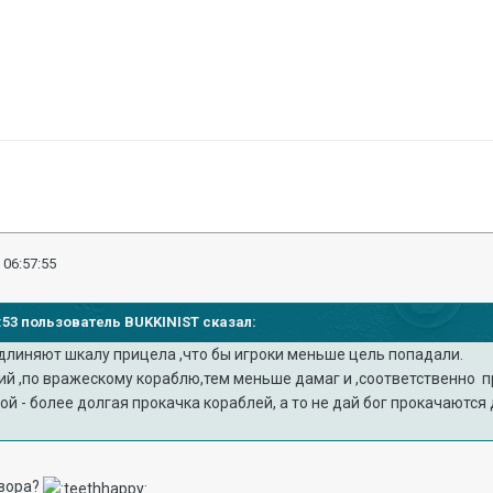
 06:57:55
36:53 пользователь BUKKINIST сказал:
удлиняют шкалу прицела ,что бы игроки меньше цель попадали.
й ,по вражескому кораблю,тем меньше дамаг и ,соответственно п
й - более долгая прокачка кораблей, а то не дай бог прокачаются 
овора?