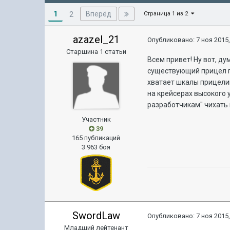
1
Вперёд
2
Страница 1 из 2
azazel_21
Опубликовано:
7 ноя 2015,
Старшина 1 статьи
Всем привет! Ну вот, д
существующий прицел го
хватает шкалы прицелив
на крейсерах высокого 
разработчикам" чихать 
Участник
39
165 публикаций
3 963 боя
SwordLaw
Опубликовано:
7 ноя 2015,
Младший лейтенант