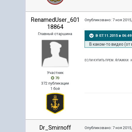
RenamedUser_601
Опубликовано:
7 ноя 2015,
18864
Главный старшина
В 07.11.2015 в 06
В каком-то видео (от 
ЕСЛИ КУПИТЬ ПРЕМ..ФЛАЖКИ. И
Участник
70
372 публикации
1 бой
Dr_Smirnoff
Опубликовано:
7 ноя 2015,