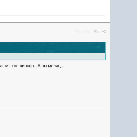
Жалоба
#5
и - топ линкор... А вы месяц...