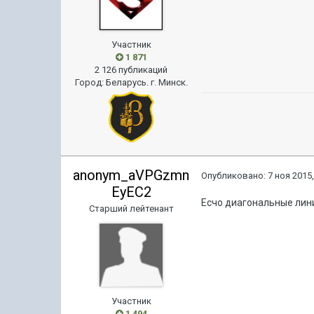
Участник
1 871
2 126 публикаций
Город
:
Беларусь. г. Минск.
anonym_aVPGzmn
Опубликовано:
7 ноя 2015,
EyEC2
Есчо диагональные лини
Старший лейтенант
Участник
1 494