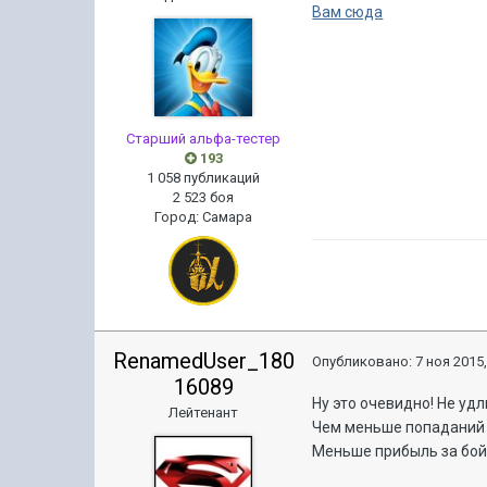
Вам сюда
Старший альфа-тестер
193
1 058 публикаций
2 523 боя
Город
:
Самара
RenamedUser_180
Опубликовано:
7 ноя 2015,
16089
Ну это очевидно! Не уд
Лейтенант
Чем меньше попаданий 
Меньше прибыль за бой 