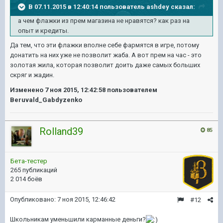
В 07.11.2015 в 12:40:14 пользователь ashdey сказал:
а чем флажки из прем магазина не нравятся? как раз на
опыт и кредиты.
Да тем, что эти флажки вполне себе фармятся в игре, потому
донатить на них уже не позволит жаба. А вот прем на час - это
золотая жила, которая позволит доить даже самых больших
скряг и жадин.
Изменено
7 ноя 2015, 12:42:58
пользователем
Beruvald_Gabdyzenko
Rolland39
85
Бета-тестер
265 публикаций
2 014 боёв
Опубликовано:
7 ноя 2015, 12:46:42
#12
Школьникам уменьшили карманные деньги?