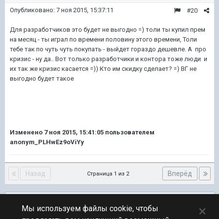
Опубликовано:
7 ноя 2015, 15:37:11
#20
Для разработчиков это будет не выгодно =) толи ты купил прем
на месяц - ты играл по времени половину этого времени, Толи
тебе так по чуть чуть покупать - выйдет гораздо дешевле. А про
кризис - ну да.. Вот только разработчики и контора тоже люди и
их так же кризис касается =)) Кто им скидку сделает? =) ВГ не
выгодно будет такое
Изменено
7 ноя 2015, 15:41:05
пользователем
anonym_PLHwEz9oViYy
Назад
Вперёд
Страница 1 из 2
Подписчики
0
×
Мы используем файлы cookie, чтобы