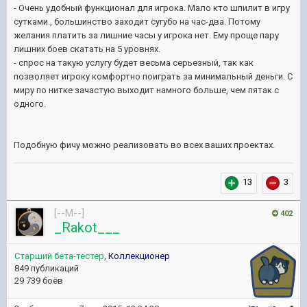
- Очень удобный функционал для игрока. Мало кто шпилит в игру
сутками., большинство заходит сугубо на час-два. Потому
желания платить за лишние часы у игрока нет. Ему проще пару
лишних боев скатать на 5 уровнях.
- спрос на такую услугу будет весьма серьезный, так как
позволяет игроку комфортно поиграть за минимальный деньги. С
миру по нитке зачастую выходит намного больше, чем пятак с
одного.
Подобную фичу можно реализовать во всех ваших проектах.
13
3
[--M--]
402
_Rakot___
Старший бета-тестер
,
Коллекционер
849 публикаций
29 739 боёв