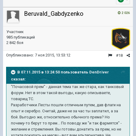
Beruvald_Gabdyzenko
2 026
Участник
985 публикаций
2 842 боя
Опубликовано:
7 ноя 2015, 13:53:12
#18
В 07.11.2015 в 13:24:50 пользователь DenDriver
сказал:
"Почасовой прем" - данная тема так же стара, как танковый
форум. Нет в этом такой выгоды, какую описываете,
товарищ ТС.
Разработчики Лесты пошли отличным путем, дав флаги на
опыт и серебро. Считай, даже не за час ты заплатил, а за
бой. Выгодно же, относительно обычного према? Но
почему-то берут то прем... По поводу же "и так фармятся" -
желание и стремления. Вы готовы донатить за прем, но не
хотите покупать на месяц - вот вам альтернатива. Не