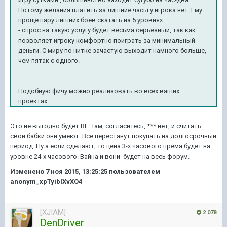
Потому желания платить за лишние часы у игрока нет. Ему
проще пару лишних боев скатать на 5 уровнях.
- спрос на такую услугу будет весьма серьезный, так как
позволяет игроку комфортно поиграть за минимальный
деньги. С миру по нитке зачастую выходит намного больше,
чем пятак с одного.
Подобную фичу можно реализовать во всех ваших
проектах.
Это не выгодно будет ВГ. Там, согласитесь, *** нет, и считать
свои бабки они умеют. Все перестанут покупать на долгосрочный
период. Ну а если сделают, то цена 3-х часового према будет на
уровне 24-х часового. Вайна и вони будет на весь форум.
Изменено
7 ноя 2015, 13:25:25
пользователем
anonym_xpTyibIXvXO4
[XJIAM]
2 078
DenDriver