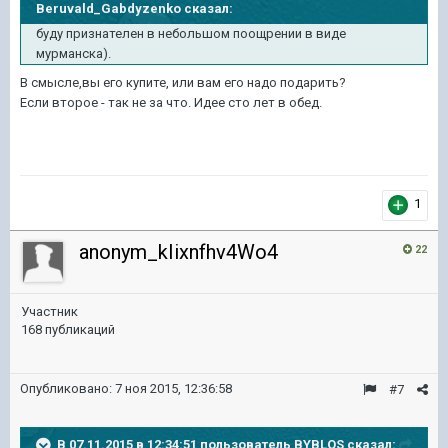
Beruvald_Gabdyzenko сказал:
буду признателен в небольшом поощрении в виде
мурманска).
В смысле,вы его купите, или вам его надо подарить?
Если второе - так не за что. Идее сто лет в обед.
1
anonym_kIixnfhv4Wo4
22
Участник
168 публикаций
Опубликовано:
7 ноя 2015, 12:36:58
#7
В 07.11.2015 в 12:34:51 пользователь BYBLOS сказал: