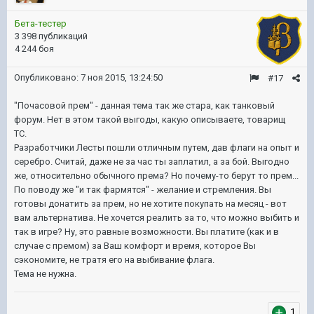
Бета-тестер
3 398 публикаций
4 244 боя
Опубликовано:
7 ноя 2015, 13:24:50
#17
"Почасовой прем" - данная тема так же стара, как танковый
форум. Нет в этом такой выгоды, какую описываете, товарищ
ТС.
Разработчики Лесты пошли отличным путем, дав флаги на опыт и
серебро. Считай, даже не за час ты заплатил, а за бой. Выгодно
же, относительно обычного према? Но почему-то берут то прем...
По поводу же "и так фармятся" - желание и стремления. Вы
готовы донатить за прем, но не хотите покупать на месяц - вот
вам альтернатива. Не хочется реалить за то, что можно выбить и
так в игре? Ну, это равные возможности. Вы платите (как и в
случае с премом) за Ваш комфорт и время, которое Вы
сэкономите, не тратя его на выбивание флага.
Тема не нужна.
1