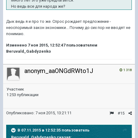
Много лет это уже предлагается.
Но ведь все для народа же?
Дык ведь я и про то же. Спрос рождает предложение -
неоспоримый закон экономики... Почему до сих пор не вводят не
понимаю.
Изменено
7 ноя 2015, 12:52:47
пользователем
Beruvald_Gabdyzenko
anonym_aaONGdRWto1J
1 318
Участник
1 253 публикации
Опубликовано:
7 ноя 2015, 13:21:11
#15
В 07.11.2015 в 12:52:35 пользователь
Beruvald_Gabdyzenko сказал: