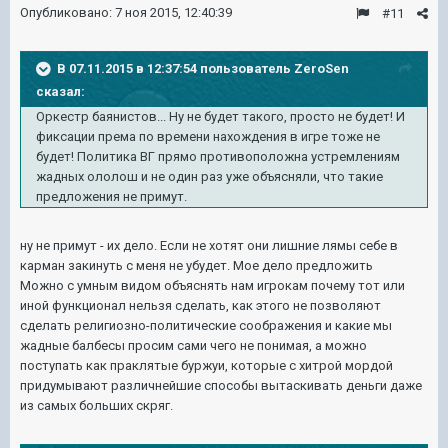
Опубликовано:
7 ноя 2015, 12:40:39
#11
В 07.11.2015 в 12:37:54 пользователь ZeroSen
сказал:
Оркестр баянистов... Ну не будет такого, просто не будет! И
фиксации према по времени нахождения в игре тоже не
будет! Политика ВГ прямо противоположна устремлениям
жадных ололош и не один раз уже объясняли, что такие
предложения не примут.
ну не примут - их дело. Если не хотят они лишние лямы себе в
карман закинуть с меня не убудет. Мое дело предложить
Можно с умным видом объяснять нам игрокам почему тот или
иной функционал нельзя сделать, как этого не позволяют
сделать религиозно-политические соображения и какие мы
жадные балбесы просим сами чего не понимая, а можно
поступать как праклятые буржуи, которые с хитрой мордой
придумывают различнейшие способы вытаскивать деньги даже
из самых больших скряг.