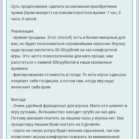
Суть предложения: сделать возможным приобретение
према (прем аккаунт) на совсем короткое время: 1 час, 3
часа, 6 часов.
Реализация:
- прямая продажа. Этот способ, хоть и более геморный для
вас, но будет пользоваться огромнейшим спросом. Игроку
куда проще заплатить 30-50 рублей за час комфортной
игры. Это чисто психологически для него проще, чем
расстаться с суммой 500 рубасов в наши кризисные
времена.
- фиксированная стоимость в голде. То есть игрок один раз
покупает себе голдишки, а потом сам, когда ему надо
включает себе прем.
Выгода:
- Очень удобный функционал для игрока. Мало кто шпилит в
игру сутками., большинство заходит сугубо на час-два.
Потому желания платить за лишние часы у игрока нет. Ему
проще пару лишних боев скатать на 5 уровнях.
- спрос на такую услугу будет весьма серьезный, так как
позволяет игроку комфортно поиграть за минимальный