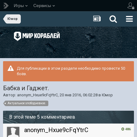
Игры
Сервисы
Юмор
Для публикации в этом разделе необходимо провести 50
боёв.
Бабка и Гаджет.
Автор:
anonym_Hxue9cFqYtrC
,
20 янв 2016, 06:02:28
в
Юмор
Актуальное злободневное.
В этой теме 5 комментариев
anonym_Hxue9cFqYtrC
486