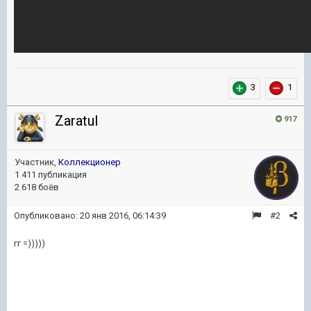
3
1
ZaratuI
917
Участник,
Коллекционер
1 411 публикация
2 618 боёв
Опубликовано:
20 янв 2016, 06:14:39
#2
гг =)))))