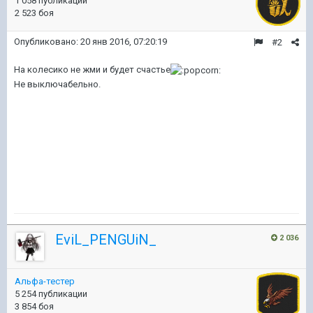
1 058 публикаций
2 523 боя
Опубликовано:
20 янв 2016, 07:20:19
#2
На колесико не жми и будет счастье
Не выключабельно.
EviL_PENGUiN_
2 036
Альфа-тестер
5 254 публикации
3 854 боя