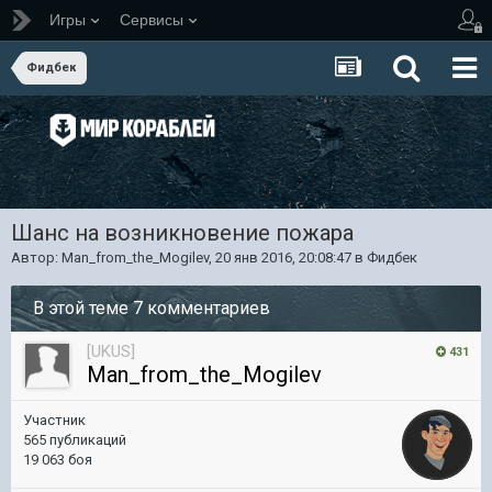
Игры
Сервисы
Фидбек
Шанс на возникновение пожара
Автор:
Man_from_the_Mogilev
,
20 янв 2016, 20:08:47
в
Фидбек
В этой теме 7 комментариев
[UKUS]
431
Man_from_the_Mogilev
Участник
565 публикаций
19 063 боя