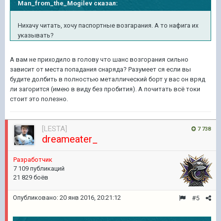
Man_from_the_Mogilev сказал:
Нихачу читать, хочу паспортные возгарания. А то нафига их
указывать?
А вам не приходило в голову что шанс возгорания сильно
зависит от места попадания снаряда? Разумеет ся если вы
будите долбить в полностью металлический борт у вас он вряд
ли загорится (имею в виду без пробития). А почитать всё токи
стоит это полезно.
[LESTA]
7 738
dreameater_
Разработчик
7 109 публикаций
21 829 боёв
Опубликовано:
20 янв 2016, 20:21:12
#5