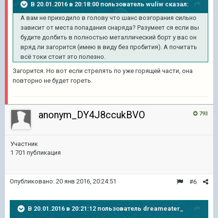
В 20.01.2016 в 20:18:00 пользователь wuliw сказал:
А вам не приходило в голову что шанс возгорания сильно
зависит от места попадания снаряда? Разумеет ся если вы
будите долбить в полностью металлический борт у вас он
вряд ли загорится (имею в виду без пробития). А почитать
всё токи стоит это полезно.
Загорится. Но вот если стрелять по уже горящей части, она
повторно не будет гореть.
anonym_DY4J8ccukBVO
793
Участник
1 701 публикация
Опубликовано:
20 янв 2016, 20:24:51
#6
В 20.01.2016 в 20:21:12 пользователь dreameater_