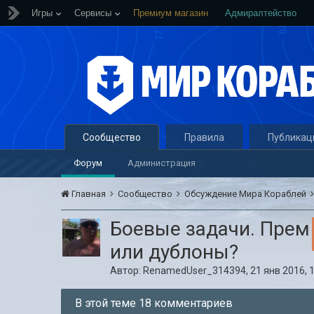
Игры
Сервисы
Премиум магазин
Адмиралтейство
Сообщество
Правила
Публикац
Форум
Администрация
Главная
Сообщество
Обсуждение Мира Кораблей
Боевые задачи. Прем
или дублоны?
Автор:
RenamedUser_314394
,
21 янв 2016, 
В этой теме 18 комментариев