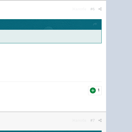
Жалоба
#6
1
Жалоба
#7