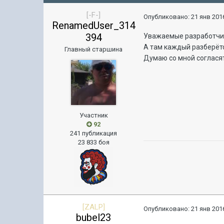
[-F-]
Опубликовано:
21 янв 2016
RenamedUser_314
394
Уважаемые разработчик
А там каждый разберётс
Главный старшина
Думаю со мной соглася
Участник
92
241 публикация
23 833 боя
[ZALP]
Опубликовано:
21 янв 2016
bubel23