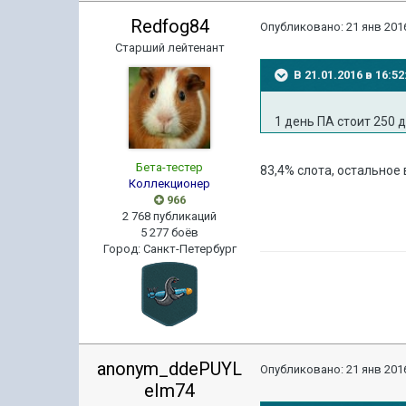
Redfog84
Опубликовано:
21 янв 2016
Старший лейтенант
В 21.01.2016 в 16:
1 день ПА стоит 250 
Бета-тестер
83,4% слота, остальное
Коллекционер
966
2 768 публикаций
5 277 боёв
Город
:
Санкт-Петербург
anonym_ddePUYL
Опубликовано:
21 янв 2016
eIm74