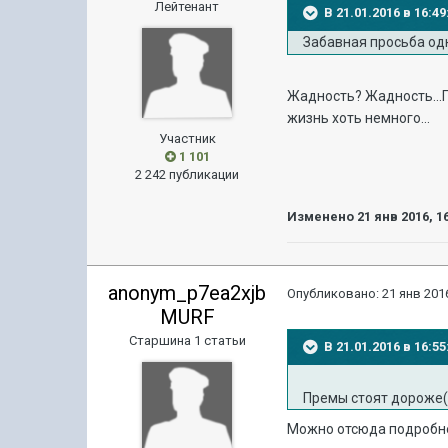
Лейтенант
В 21.01.2016 в 16:
Забавная просьба од
Жадность? Жадность...
жизнь хоть немного...
Участник
1 101
2 242 публикации
Изменено
21 янв 2016, 1
anonym_p7ea2xjb
Опубликовано:
21 янв 2016
MURF
Старшина 1 статьи
В 21.01.2016 в 16:
Премы стоят дороже(
Можно отсюда подробнее