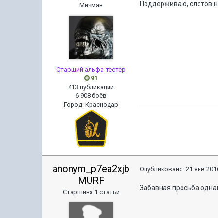
Поддерживаю, слотов не
Мичман
Старший альфа-тестер
91
413 публикации
6 908 боёв
Город
:
Краснодар
anonym_p7ea2xjb
Опубликовано:
21 янв 2016
MURF
Забавная просьба однак
Старшина 1 статьи