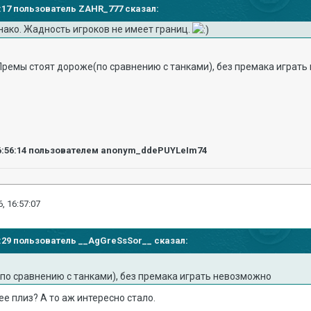
49:17 пользователь ZAHR_777 сказал:
нако. Жадность игроков не имеет границ.
Премы стоят дороже(по с
равнению с танками), без премака играть
6:56:14
пользователем anonym_ddePUYLeIm74
, 16:57:07
55:29 пользователь __AgGreSsSor__ сказал:
по с
равнению с танками), без премака играть невозможно
 плиз? А то аж интересно стало.