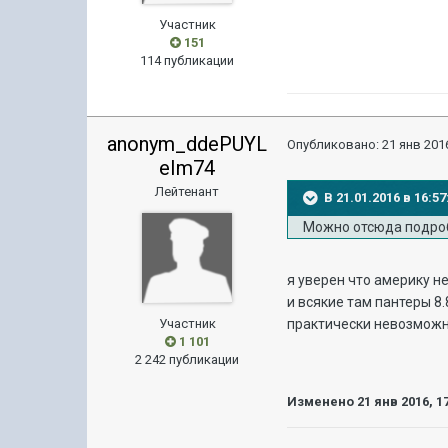
Участник
151
114 публикации
anonym_ddePUYL
Опубликовано:
21 янв 2016
eIm74
Лейтенант
В 21.01.2016 в 16:
Можно отсюда подроб
я уверен что америку не
и всякие там пантеры 8.
Участник
практически невозможно
1 101
2 242 публикации
Изменено
21 янв 2016, 1