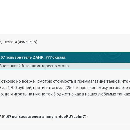
, 16:59:14
(изменено)
57:07 пользователь ZAHR_777 сказал:
нее плиз? А то аж интересно стало.
 открою но все же...смотрю стоимость в преммагазине танков. что с
8 за 1700 рублей, против атаго за 2250...и про экономику вы знаете
, да и играть на них не так бюджетно как в наших любимых танка
7:01:07
пользователем anonym_ddePUYLeIm74