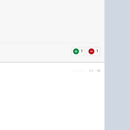
1
1
Жалоба
#4