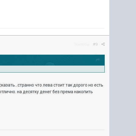
Жалоба
#9
казать...странно что лева стоит так дорого но есть
 отлично. на десятку денег без према накопить
х