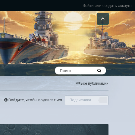
Войти
или
создать аккаунт
Все публикации
Войдите, чтобы подписаться
Подписчики
0