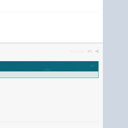
Жалоба
#5