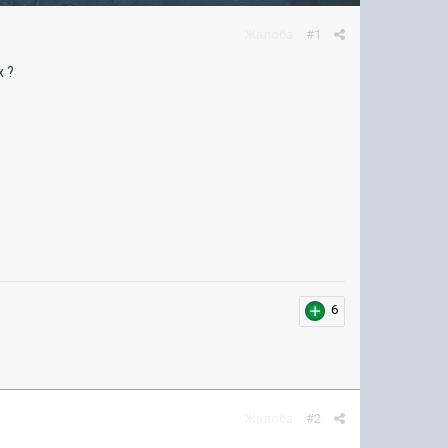
Жалоба
#1
 ?
6
Жалоба
#2