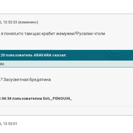
, 13:53:33
(изменено)
к я понял,кто там щас крабит жемужки?Русалки чтоли
53:20 пользователь ARAVARA сказал:
тях
ь? Засусветная бредятина
4:04:34
пользователем EviL_PENGUiN_
, 13:55:01