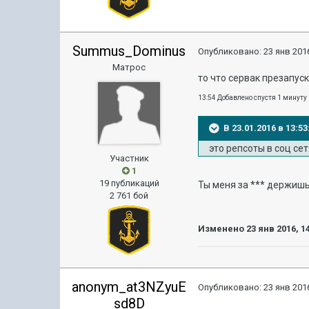
Summus_Dominus
Опубликовано:
23 янв 2016
Матрос
то что сервак презапус
13:54 Добавлено спустя 1 минуту
В 23.01.2016 в 13:
это репсоты в соц се
Участник
1
19 публикаций
Ты меня за *** держиш
2 761 бой
Изменено
23 янв 2016, 1
anonym_at3NZyuE
Опубликовано:
23 янв 2016
sd8D