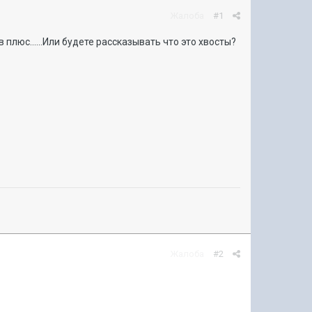
Жалоба
#1
плюс......Или будете рассказывать что это хвосты?
Жалоба
#2