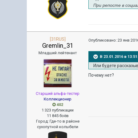
При репосте в социа
[31RUS]
Опубликовано:
23 янв 2016
Gremlin_31
Младший лейтенант
В 23.01.2016 в 13:
Или будете рассказыв
Почему нет?
Старший альфа-тестер
Коллекционер
402
1 323 публикации
11 845 боёв
Город
:
Где-то в районе
сухопутной колыбели