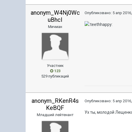
anonym_W4Nj0Wc
Опубликовано:
5 апр 2016,
uBhcI
Мичман
Участник
123
529 публикаций
anonym_RKenR4s
Опубликовано:
5 апр 2016,
KeBQF
Ух ты, молодой Лещенко
Младший лейтенант