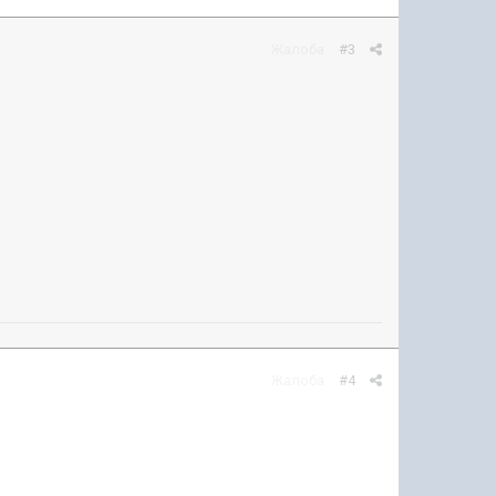
Жалоба
#3
Жалоба
#4