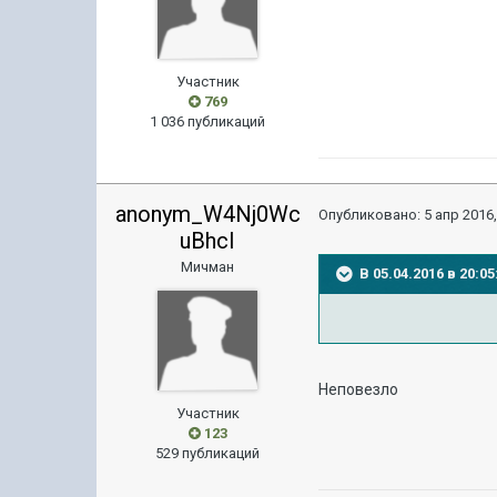
Участник
769
1 036 публикаций
anonym_W4Nj0Wc
Опубликовано:
5 апр 2016,
uBhcI
Мичман
В 05.04.2016 в 20:0
Неповезло
Участник
123
529 публикаций