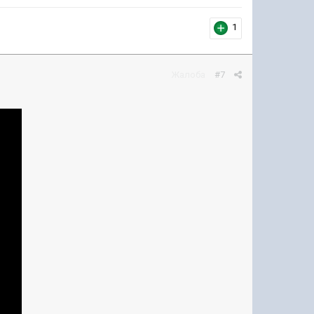
1
Жалоба
#7