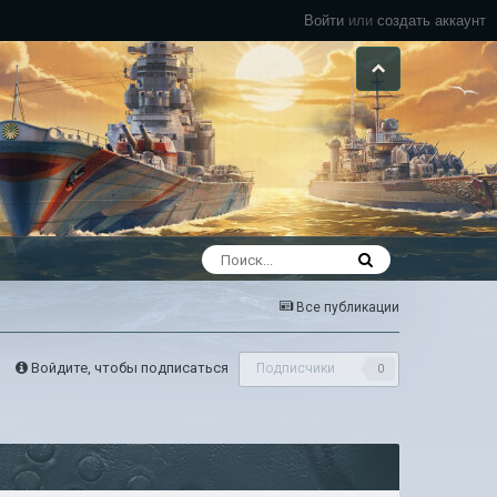
Войти
или
создать аккаунт
Все публикации
Войдите, чтобы подписаться
Подписчики
0