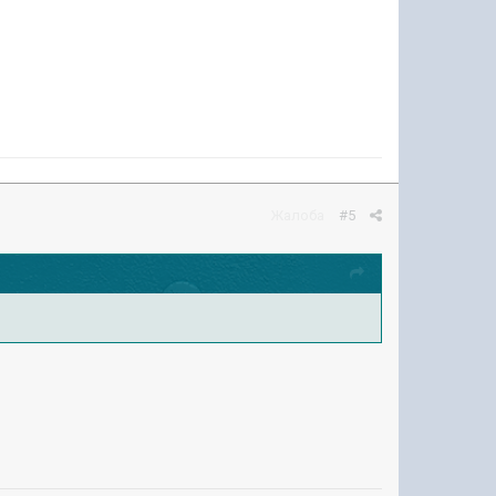
Жалоба
#5