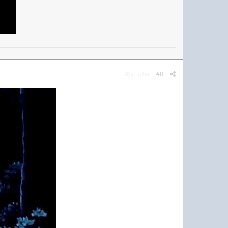
Жалоба
#8