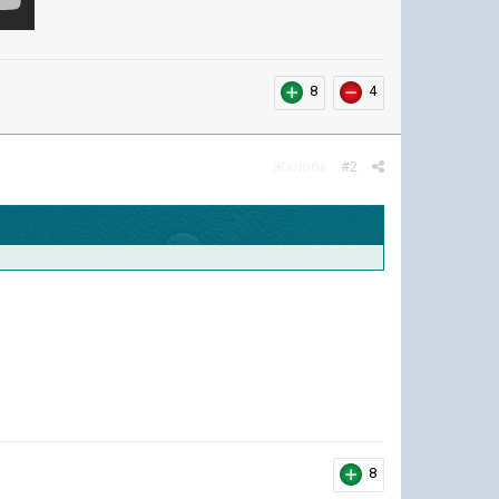
8
4
Жалоба
#2
8