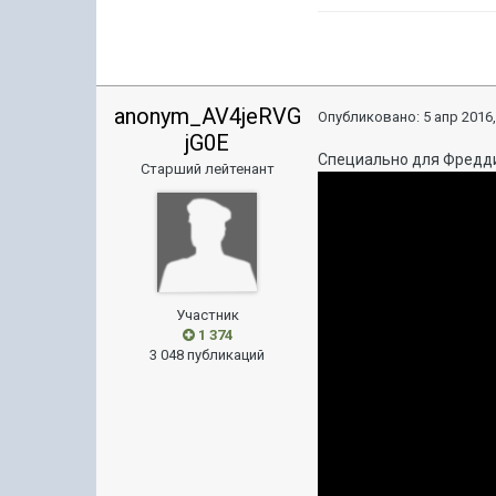
anonym_AV4jeRVG
Опубликовано:
5 апр 2016,
jG0E
Специально для Фредди
Старший лейтенант
Участник
1 374
3 048 публикаций