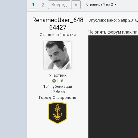
1
Вперёд
2
Страница 1 из 2
RenamedUser_648
Опубликовано:
5 апр 2016,
64427
Че опять форум плак пл
Старшина 1 статьи
Участник
118
154 публикации
17 боёв
Город
:
Ставрополь