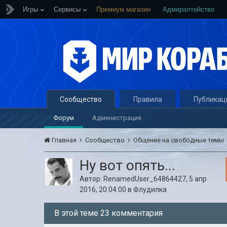
Игры
Сервисы
Премиум магазин
Адмиралтейство
Сообщество
Правила
Публикац
Форум
Администрация
Главная
Сообщество
Общение на свободные темы
Ну вот опять...
Автор:
RenamedUser_64864427
,
5 апр
2016, 20:04:00
в
Флудилка
В этой теме 23 комментария