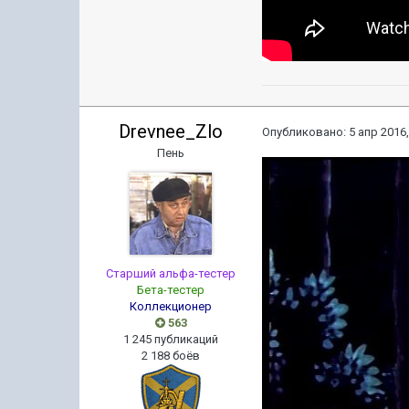
Drevnee_Zlo
Опубликовано:
5 апр 2016,
Пень
Старший альфа-тестер
Бета-тестер
Коллекционер
563
1 245 публикаций
2 188 боёв