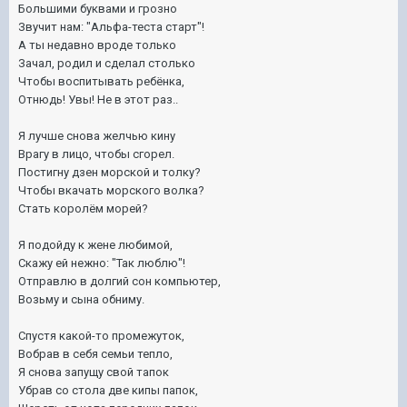
Большими буквами и грозно
Звучит нам: "Альфа-теста старт"!
А ты недавно вроде только
Зачал, родил и сделал столько
Чтобы воспитывать ребёнка,
Отнюдь! Увы! Не в этот раз..
Я лучше снова желчью кину
Врагу в лицо, чтобы сгорел.
Постигну дзен морской и толку?
Чтобы вкачать морского волка?
Стать королём морей?
Я подойду к жене любимой,
Скажу ей нежно: "Так люблю"!
Отправлю в долгий сон компьютер,
Возьму и сына обниму.
Спустя какой-то промежуток,
Вобрав в себя семьи тепло,
Я снова запущу свой тапок
Убрав со стола две кипы папок,