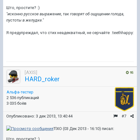
Што, простите? :)
"исконно русское выражение, так говорят об ощущении голода,
пустоты в желудке."
Я предупреждал, что стих неадекватный, не серчайте :teethhappy:
[AXIS]
95
HARD_roker
Альфа-тестер
2 536 публикаций
3 035 боёв
Опубликовано:
3 дек 2013, 13:40:44
#7
TlXO (03 Дек 2013 - 16:10) писал:
Што, простите? :)