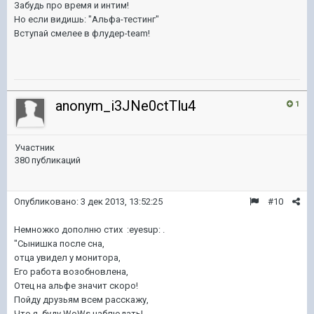
Забудь про время и интим!
Но если видишь: "Альфа-тестинг"
Вступай смелее в флудер-team!
anonym_i3JNe0ctTlu4
1
Участник
380 публикаций
Опубликовано:
3 дек 2013, 13:52:25
#10
Немножко дополню стих :eyesup: .
"Сынишка после сна,
отца увидел у монитора,
Его работа возобновлена,
Отец на альфе значит скоро!
Пойду друзьям всем расскажу,
Что я, буду WoWs наблюдать!