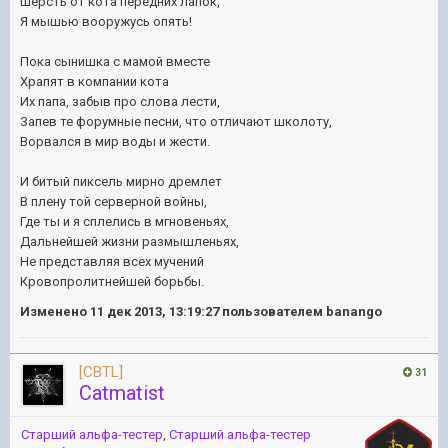
Шерсть от кота передних лапок,
Я мышью вооружусь опять!
Пока сынишка с мамой вместе
Храпят в компании кота
Их папа, забыв про слова лести,
Запев те форумные песни, что отличают школоту,
Ворвался в мир воды и жести.
И битый пиксель мирно дремлет
В плену той серверной войны,
Где ты и я сплелись в мгновеньях,
Дальнейшей жизни размышленьях,
Не представляя всех мучений
Кровопролитнейшей борьбы.
Изменено
11 дек 2013, 13:19:27
пользователем banango
[CBTL]
31
Catmatist
Старший альфа-тестер
,
Старший альфа-тестер