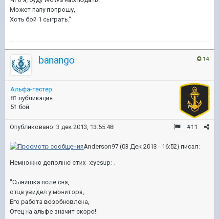
Может папу попрошу,
Хоть бой 1 сыграть."
banango
14
Альфа-тестер
81 публикация
51 бой
Опубликовано:
3 дек 2013, 13:55:48
#11
Anderson97 (03 Дек 2013 - 16:52) писал:
Немножко дополню стих :eyesup: .
"Сынишка поле сна,
отца увидел у монитора,
Его работа возобновлена,
Отец на альфе значит скоро!