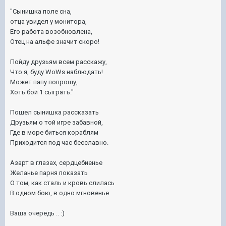
"Сынишка поле сна,
отца увидел у монитора,
Его работа возобновлена,
Отец на альфе значит скоро!
Пойду друзьям всем расскажу,
Что я, буду WoWs наблюдать!
Может папу попрошу,
Хоть бой 1 сыграть."
Пошел сынишка рассказать
Друзьям о той игре забавной,
Где в море биться кораблям
Приходится под час бесславно.
Азарт в глазах, сердцебиенье
Желанье парня показать
О том, как сталь и кровь слилась
В одном бою, в одно мгновенье
Ваша очередь .. :)